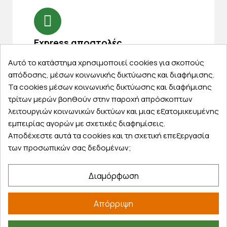
Express αποστολές
Κάντε σήμερα την παραγγελία σας και
Αυτό το κατάστημα χρησιμοποιεί cookies για σκοπούς
παραλάβετε αύριο στην πόρτα σας
απόδοσης, μέσων κοινωνικής δικτύωσης και διαφήμισης.
Τα cookies μέσων κοινωνικής δικτύωσης και διαφήμισης
τρίτων μερών βοηθούν στην παροχή απρόσκοπτων
λειτουργιών κοινωνικών δικτύων και μιας εξατομικευμένης
εμπειρίας αγορών με σχετικές διαφημίσεις.
Εξυπηρέτηση πελατών
Αποδέχεστε αυτά τα cookies και τη σχετική επεξεργασία
των προσωπικών σας δεδομένων;
Λογαριασμός
Τα αγαπημένα μου
Διαμόρφωση
Τρόποι παραγγελίας
Τρόποι πληρωμής
Απόρριψη
Έξοδα αποστολής
Επιστροφές προϊοντων