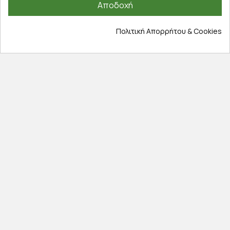
Αποδοχή
Εξέλιξη παραγγελίας
Πληροφορίες
Πολιτική Απορρήτου & Cookies
Επικοινωνία
Σχετικά με εμάς
Πολιτική απορρήτου
Όροι χρήσης
Cookies
Άρθρα
Αποκλειστικές προσφορές
Εγγραφείτε με το email σας για να ενημερώνεστε
πρώτοι για προσφορές, διαγωνισμούς, εκπτωτικούς
κωδικούς και μοναδικά δώρα!