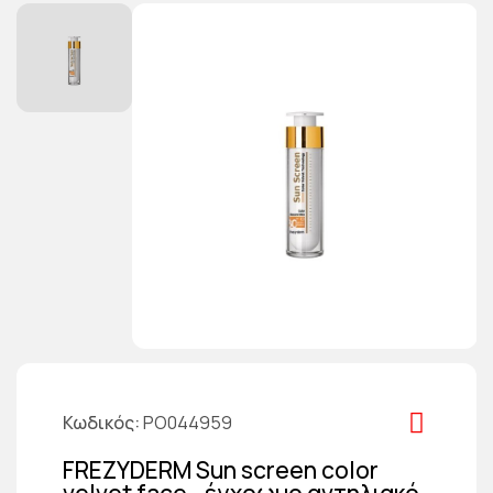
Κωδικός
PO044959
FREZYDERM Sun screen color
velvet face - έγχρωμο αντηλιακό