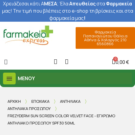
Χρειάζεσαι κάτι Α
ΜΕΣΑ
; Έ
λα
Απευθείας
στα
Φαρμακεία
μας
! Την τιμή που βλέπεις στο e-shop τη βρίσκεις και στα
φαρμακεία μας
!
Φαρμακεία
Παπαναγιώτου Θάλεια
Αθήνα & Χολαργός 210
6560866
0,00 €
ΜΕΝΟΎ
ΑΡΧΙΚΉ
ΕΠΟΧΙΑΚΆ
ΑΝΤΗΛΙΑΚΆ
ΑΝΤΗΛΙΑΚΆ ΠΡΟΣΏΠΟΥ
FREZYDERM SUN SCREEN COLOR VELVET FACE - ΈΓΧΡΩΜΟ
ΑΝΤΗΛΙΑΚΌ ΠΡΟΣΏΠΟΥ SPF30 50ML