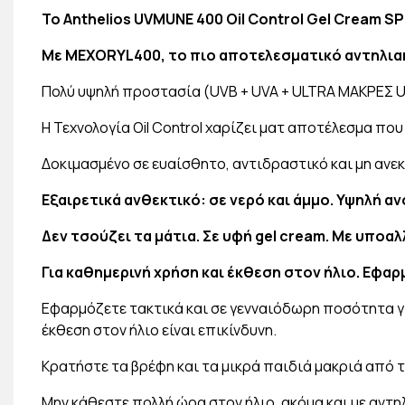
To Anthelios UVMUNE 400 Oil Control Gel Cream S
Με MEXORYL400, το πιο αποτελεσματικό αντηλιακ
Πολύ υψηλή προστασία (UVB + UVA + ULTRA ΜΑΚΡΕΣ U
Η Τεχνολογία Oil Control χαρίζει ματ αποτέλεσμα που
Δοκιμασμένο σε ευαίσθητο, αντιδραστικό και μη ανε
Εξαιρετικά ανθεκτικό: σε νερό και άμμο. Υψηλή αν
Δεν τσούζει τα μάτια. Σε υφή gel cream. Με υποα
Για καθημερινή χρήση και έκθεση στον ήλιο. Εφα
Εφαρμόζετε τακτικά και σε γενναιόδωρη ποσότητα γ
έκθεση στον ήλιο είναι επικίνδυνη.
Κρατήστε τα βρέφη και τα μικρά παιδιά μακριά από τ
Μην κάθεστε πολλή ώρα στον ήλιο, ακόμα και με αντ