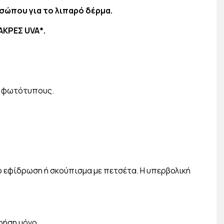
οσώπου για το λιπαρό δέρμα.
ΑΚΡΕΣ UVA*.
υς φωτότυπους.
ό εφίδρωση ή σκούπισμα με πετσέτα. Η υπερβολική
ρήση μόνο.