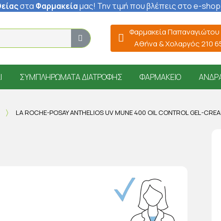
είας
στα
Φαρμακεία
μας
! Την τιμή που βλέπεις στο e-shop
Φαρμακεία Παπαναγιώτου
Αθήνα & Χολαργός 210 
Ί
ΣΥΜΠΛΗΡΏΜΑΤΑ ΔΙΑΤΡΟΦΉΣ
ΦΑΡΜΑΚΕΊΟ
ΆΝΔΡ
LA ROCHE-POSAY ANTHELIOS UV MUNE 400 OIL CONTROL GEL-CRE