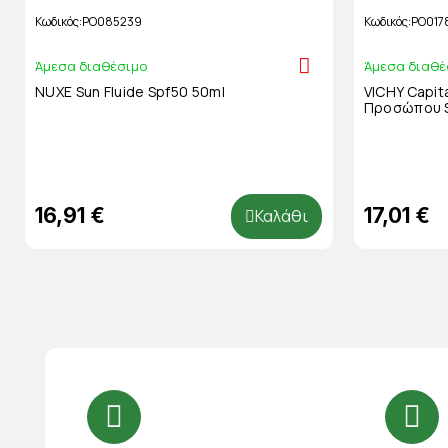
Κωδικός
PO085239
Κωδικός
PO017
Άμεσα διαθέσιμο
Άμεσα διαθέ
NUXE Sun Fluide Spf50 50ml
VICHY Capita
Προσώπου S
16,91 €
17,01 €
Καλάθι