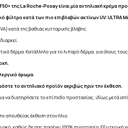
PF50+ της La Roche-Posay είναι μία αντηλιακή κρέμα πρ
ό φίλτρο κατά των πιο επιβλαβών ακτίνων UV: ULTRA Μ
VA) κατά της βαθιάς κυτταρικής βλάβης.
 διαρκεί.
κτικό δέρμα. Κατάλληλο για το λιπαρό δέρμα, για όλους το
οχή.
λλεργικό άρωμα.
ρμόστε το αντηλιακό προϊόν ακριβώς πριν την έκθεση.
ια να διατηρήσετε το επίπεδο προστασίας, ιδίως μετά απ
ην απευθείας έκθεση στον ήλιο.
ηλιακό, καθώς δε σας παρέχει 100% προστασία. Εξωτερική χ