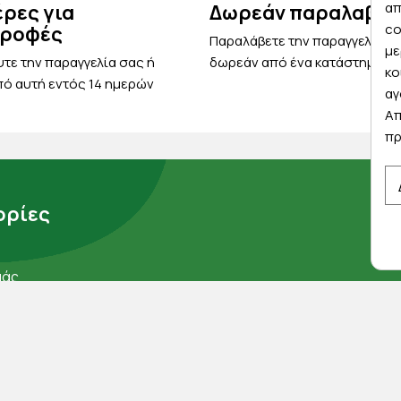
απ
έρες για
Δωρεάν παραλαβή
co
τροφές
Παραλάβετε την παραγγελία σ
με
τε την παραγγελία σας ή
δωρεάν από ένα κατάστημα μ
κο
ό αυτή εντός 14 ημερών
αγ
Απ
πρ
ρίες
μάς
ορρήτου