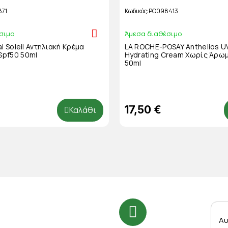
871
Κωδικός
PO098413
σιμο
Άμεσα διαθέσιμο
l Soleil Αντηλιακή Κρέμα
LA ROCHE-POSAY Anthelios
pf50 50ml
Hydrating Cream Χωρίς Άρω
50ml
17,50 €
Καλάθι
Αυ