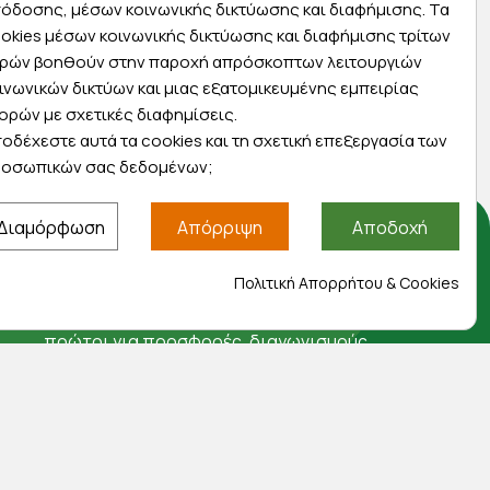
όδοσης, μέσων κοινωνικής δικτύωσης και διαφήμισης. Τα
Express αποστολές
okies μέσων κοινωνικής δικτύωσης και διαφήμισης τρίτων
ας
Κάντε σήμερα την παραγγελία σας και
ρών βοηθούν στην παροχή απρόσκοπτων λειτουργιών
ας
παραλάβετε αύριο στην πόρτα σας
ινωνικών δικτύων και μιας εξατομικευμένης εμπειρίας
ορών με σχετικές διαφημίσεις.
οδέχεστε αυτά τα cookies και τη σχετική επεξεργασία των
οσωπικών σας δεδομένων;
Διαμόρφωση
Απόρριψη
Αποδοχή
Αποκλειστικές προσφορές
Πολιτική Απορρήτου & Cookies
Εγγραφείτε με το email σας για να ενημερώνεστε
πρώτοι για προσφορές, διαγωνισμούς,
εκπτωτικούς κωδικούς και μοναδικά δώρα!