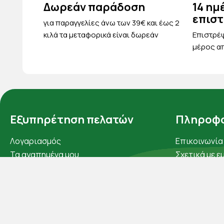
Δωρεάν παράδοση
14 ημ
επισ
για παραγγελίες άνω των 39€ και έως 2
κιλά τα μεταφορικά είναι δωρεάν
Eπιστρέψ
μέρος απ
Εξυπηρέτηση πελατών
Πληροφο
Λογαριασμός
Επικοινωνία
Τα αγαπημένα μου
Σχετικά με ε
Τρόποι παραγγελίας
Πολιτική απ
Τρόποι πληρωμής
Όροι χρήσης
Έξοδα αποστολής
Cookies
Επιστροφές προϊοντων
Άρθρα
Εξέλιξη παραγγελίας