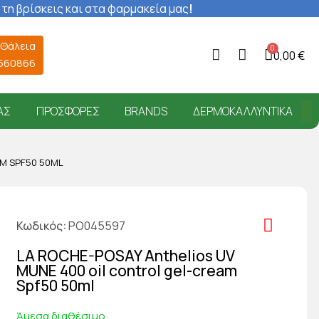
 τη βρίσκεις και στα φαρμακεία μας
!
 Θάλεια
0,00 €
6560866
ΑΣ
ΠΡΟΣΦΟΡΈΣ
BRANDS
ΔΕΡΜΟΚΑΛΛΥΝΤΙΚΆ
AM SPF50 50ML
Κωδικός
PO045597
LA ROCHE-POSAY Anthelios UV
MUNE 400 oil control gel-cream
Spf50 50ml
Άμεσα διαθέσιμο