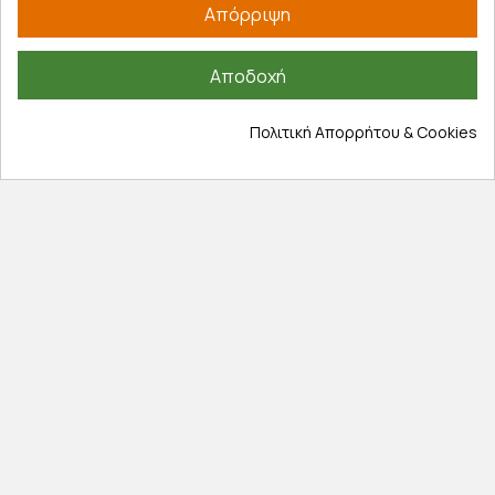
Απόρριψη
Πληροφορίες
Αποδοχή
Επικοινωνία
Σχετικά με εμάς
Πολιτική Απορρήτου & Cookies
Πολιτική απορρήτου
Όροι χρήσης
Cookies
Άρθρα
Αποκλειστικές προσφορές
Εγγραφείτε με το email σας για να ενημερώνεστε
πρώτοι για προσφορές, διαγωνισμούς, εκπτωτικούς
κωδικούς και μοναδικά δώρα!