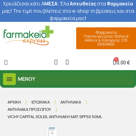
Χρειάζεσαι κάτι Α
ΜΕΣΑ
; Έ
λα
Απευθείας
στα
Φαρμακεία
μας
! Την τιμή που βλέπεις στο e-shop τη βρίσκεις και στα
φαρμακεία μας
!
Φαρμακεία
Παπαναγιώτου Θάλεια
Αθήνα & Χολαργός 210
6560866
0,00 €
ΜΕΝΟΎ
ΑΡΧΙΚΉ
ΕΠΟΧΙΑΚΆ
ΑΝΤΗΛΙΑΚΆ
ΑΝΤΗΛΙΑΚΆ ΠΡΟΣΏΠΟΥ
VICHY CAPITAL SOLEIL ΑΝΤΗΛΙΑΚΉ ΜΑΤ SPF50 50ML