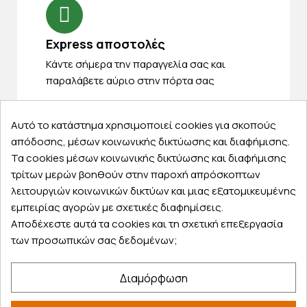
Express αποστολές
Κάντε σήμερα την παραγγελία σας και
παραλάβετε αύριο στην πόρτα σας
Αυτό το κατάστημα χρησιμοποιεί cookies για σκοπούς
απόδοσης, μέσων κοινωνικής δικτύωσης και διαφήμισης.
Τα cookies μέσων κοινωνικής δικτύωσης και διαφήμισης
Εξυπηρέτηση πελατών
τρίτων μερών βοηθούν στην παροχή απρόσκοπτων
λειτουργιών κοινωνικών δικτύων και μιας εξατομικευμένης
Λογαριασμός
εμπειρίας αγορών με σχετικές διαφημίσεις.
Τα αγαπημένα μου
Αποδέχεστε αυτά τα cookies και τη σχετική επεξεργασία
Τρόποι παραγγελίας
των προσωπικών σας δεδομένων;
Τρόποι πληρωμής
Έξοδα αποστολής
Διαμόρφωση
Επιστροφές προϊοντων
Εξέλιξη παραγγελίας