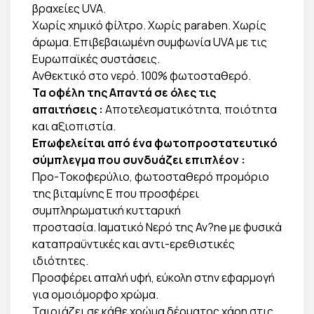
βραχείες UVA.
Χωρίς χημικό φίλτρο. Χωρίς paraben. Χωρίς
άρωμα. Επιβεβαιωμένη συμφωνία UVA με τις
Ευρωπαϊκές συστάσεις.
Ανθεκτικό στο νερό. 100% φωτοσταθερό.
Τα οφέλη της Απαντά σε όλες τις
απαιτήσεις :
Αποτελεσματικότητα, ποιότητα
και αξιοπιστία.
Επωφελείται από ένα φωτοπροστατευτικό
σύμπλεγμα που συνδυάζει επιπλέον :
Προ-Τοκοφερύλιο, φωτοσταθερό προμόριο
της βιταμίνης E που προσφέρει
συμπληρωματική κυτταρική
προστασία. Ιαματικό Νερό της Av?ne με φυσικά
καταπραϋντικές και αντι-ερεθιστικές
ιδιότητες.
Προσφέρει απαλή υφή, εύκολη στην εφαρμογή
για ομοιόμορφο χρώμα.
Ταιριάζει σε κάθε χρώμα δέρματος χάρη στις