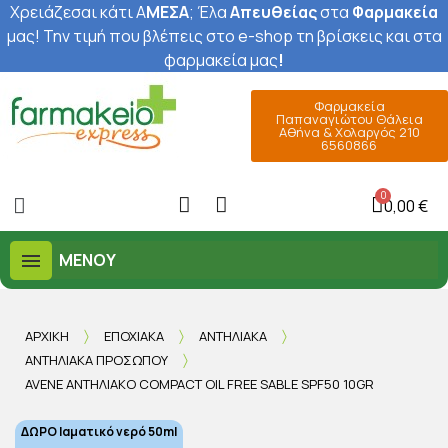
Χρειάζεσαι κάτι Α
ΜΕΣΑ
; Έ
λα
Απευθείας
στα
Φαρμακεία
μας
! Την τιμή που βλέπεις στο e-shop τη βρίσκεις και στα
φαρμακεία μας
!
Φαρμακεία
Παπαναγιώτου Θάλεια
Αθήνα & Χολαργός 210
6560866
0,00 €
ΜΕΝΟΎ
ΑΡΧΙΚΉ
ΕΠΟΧΙΑΚΆ
ΑΝΤΗΛΙΑΚΆ
ΑΝΤΗΛΙΑΚΆ ΠΡΟΣΏΠΟΥ
AVENE ΑΝΤΗΛΙΑΚΌ COMPACT OIL FREE SABLE SPF50 10GR
ΔΩΡΟ Ιαματικό νερό 50ml