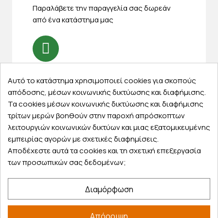
Παραλάβετε την παραγγελία σας δωρεάν
από ένα κατάστημα μας
Express αποστολές
Αυτό το κατάστημα χρησιμοποιεί cookies για σκοπούς
Κάντε σήμερα την παραγγελία σας και
απόδοσης, μέσων κοινωνικής δικτύωσης και διαφήμισης.
παραλάβετε αύριο στην πόρτα σας
Τα cookies μέσων κοινωνικής δικτύωσης και διαφήμισης
τρίτων μερών βοηθούν στην παροχή απρόσκοπτων
λειτουργιών κοινωνικών δικτύων και μιας εξατομικευμένης
εμπειρίας αγορών με σχετικές διαφημίσεις.
Αποδέχεστε αυτά τα cookies και τη σχετική επεξεργασία
Εξυπηρέτηση πελατών
των προσωπικών σας δεδομένων;
Λογαριασμός
Τα αγαπημένα μου
Διαμόρφωση
Τρόποι παραγγελίας
Τρόποι πληρωμής
Απόρριψη