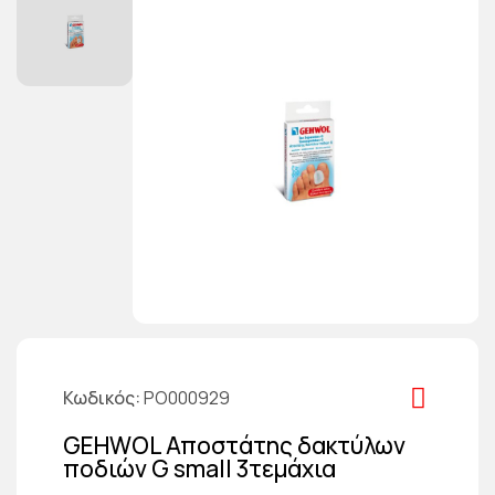
Κωδικός
PO000929
GEHWOL Αποστάτης δακτύλων
ποδιών G small 3τεμάχια