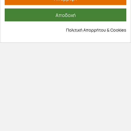
Έξοδα αποστολής
Επιστροφές προϊοντων
Αποδοχή
Εξέλιξη παραγγελίας
Πολιτική Απορρήτου & Cookies
Πληροφορίες
Επικοινωνία
Σχετικά με εμάς
Πολιτική απορρήτου
Όροι χρήσης
Cookies
Άρθρα
Αποκλειστικές προσφορές
Εγγραφείτε με το email σας για να ενημερώνεστε
πρώτοι για προσφορές, διαγωνισμούς, εκπτωτικούς
κωδικούς και μοναδικά δώρα!