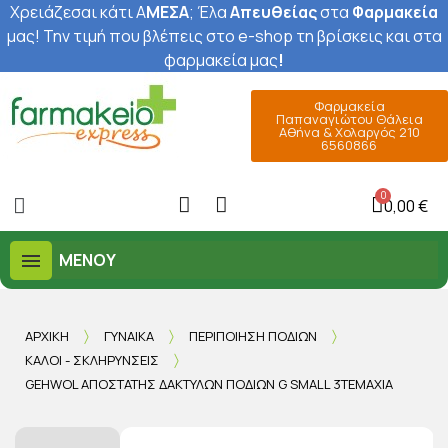
Χρειάζεσαι κάτι Α
ΜΕΣΑ
; Έ
λα
Απευθείας
στα
Φαρμακεία
μας
! Την τιμή που βλέπεις στο e-shop τη βρίσκεις και στα
φαρμακεία μας
!
Φαρμακεία
Παπαναγιώτου Θάλεια
Αθήνα & Χολαργός 210
6560866
0,00 €
ΜΕΝΟΎ
ΑΡΧΙΚΉ
ΓΥΝΑΊΚΑ
ΠΕΡΙΠΟΊΗΣΗ ΠΟΔΙΏΝ
ΚΆΛΟΙ - ΣΚΛΗΡΎΝΣΕΙΣ
GEHWOL ΑΠΟΣΤΆΤΗΣ ΔΑΚΤΎΛΩΝ ΠΟΔΙΏΝ G SMALL 3ΤΕΜΆΧΙΑ