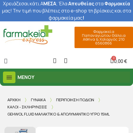
Χρειάζεσαι κάτι Α
ΜΕΣΑ
; Έ
λα
Απευθείας
στα
Φαρμακεία
μας
! Την τιμή που βλέπεις στο e-shop τη βρίσκεις και στα
φαρμακεία μας
!
Φαρμακεία
Παπαναγιώτου Θάλεια
Αθήνα & Χολαργός 210
6560866
0,00 €
ΜΕΝΟΎ
ΑΡΧΙΚΉ
ΓΥΝΑΊΚΑ
ΠΕΡΙΠΟΊΗΣΗ ΠΟΔΙΏΝ
ΚΆΛΟΙ - ΣΚΛΗΡΎΝΣΕΙΣ
GEHWOL FLUID ΜΑΛΑΚΤΙΚΌ & ΑΠΟΛΥΜΑΝΤΙΚΌ ΥΓΡΌ 15ML