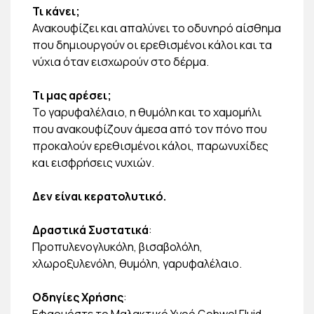
Τι κάνει;
Ανακουφίζει και απαλύνει το οδυνηρό αίσθημα
που δημιουργούν οι ερεθισμένοι κάλοι και τα
νύχια όταν εισχωρούν στο δέρμα.
Tι μας αρέσει;
Το γαρυφαλέλαιο, η θυμόλη και το χαμομήλι
που ανακουφίζουν άμεσα από τον πόνο που
προκαλούν ερεθισμένοι κάλοι, παρωνυχίδες
και εισφρήσεις νυχιών.
Δεν είναι κερατολυτικό.
Δραστικά Συστατικά
:
Προπυλενογλυκόλη, βισαβολόλη,
χλωροξυλενόλη, θυμόλη, γαρυφαλέλαιο.
Οδηγίες Χρήσης
:
Εφαρμόστε το Μαλακτικό Υγρό Gehwol Fluid