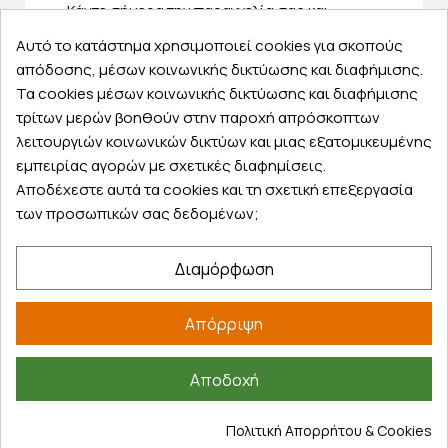
Κάντε σήμερα την παραγγελία σας και
παραλάβετε αύριο στην πόρτα σας
Αυτό το κατάστημα χρησιμοποιεί cookies για σκοπούς
απόδοσης, μέσων κοινωνικής δικτύωσης και διαφήμισης.
Τα cookies μέσων κοινωνικής δικτύωσης και διαφήμισης
τρίτων μερών βοηθούν στην παροχή απρόσκοπτων
λειτουργιών κοινωνικών δικτύων και μιας εξατομικευμένης
Εξυπηρέτηση πελατών
εμπειρίας αγορών με σχετικές διαφημίσεις.
Αποδέχεστε αυτά τα cookies και τη σχετική επεξεργασία
Λογαριασμός
των προσωπικών σας δεδομένων;
Τα αγαπημένα μου
Τρόποι παραγγελίας
Διαμόρφωση
Τρόποι πληρωμής
Έξοδα αποστολής
Απόρριψη
Επιστροφές προϊοντων
Εξέλιξη παραγγελίας
Αποδοχή
Πληροφορίες
Πολιτική Απορρήτου & Cookies
Επικοινωνία