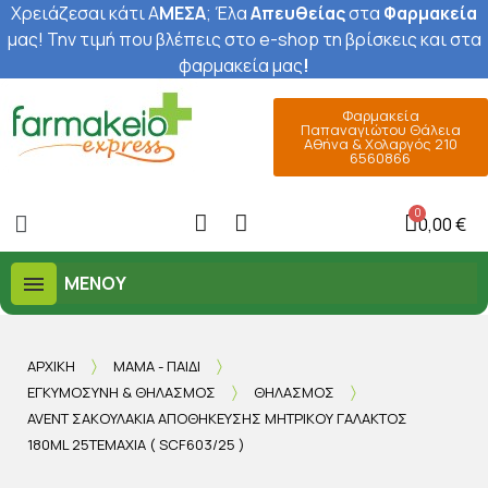
Χρειάζεσαι κάτι Α
ΜΕΣΑ
; Έ
λα
Απευθείας
στα
Φαρμακεία
μας
! Την τιμή που βλέπεις στο e-shop τη βρίσκεις και στα
φαρμακεία μας
!
Φαρμακεία
Παπαναγιώτου Θάλεια
Αθήνα & Χολαργός 210
6560866
0,00 €
ΜΕΝΟΎ
ΑΡΧΙΚΉ
ΜΑΜΆ - ΠΑΙΔΊ
ΕΓΚΥΜΟΣΎΝΗ & ΘΗΛΑΣΜΌΣ
ΘΗΛΑΣΜΌΣ
AVENT ΣΑΚΟΥΛΆΚΙΑ ΑΠΟΘΉΚΕΥΣΗΣ ΜΗΤΡΙΚΟΎ ΓΆΛΑΚΤΟΣ
180ML 25ΤΕΜΆΧΙΑ ( SCF603/25 )