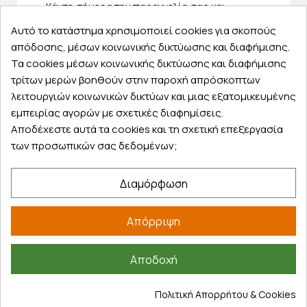
Κάντε σήμερα την παραγγελία σας και
παραλάβετε αύριο στην πόρτα σας
Αυτό το κατάστημα χρησιμοποιεί cookies για σκοπούς
απόδοσης, μέσων κοινωνικής δικτύωσης και διαφήμισης.
Τα cookies μέσων κοινωνικής δικτύωσης και διαφήμισης
τρίτων μερών βοηθούν στην παροχή απρόσκοπτων
λειτουργιών κοινωνικών δικτύων και μιας εξατομικευμένης
Εξυπηρέτηση πελατών
εμπειρίας αγορών με σχετικές διαφημίσεις.
Αποδέχεστε αυτά τα cookies και τη σχετική επεξεργασία
Λογαριασμός
των προσωπικών σας δεδομένων;
Τα αγαπημένα μου
Τρόποι παραγγελίας
Διαμόρφωση
Τρόποι πληρωμής
Έξοδα αποστολής
Απόρριψη
Επιστροφές προϊοντων
Εξέλιξη παραγγελίας
Αποδοχή
Πληροφορίες
Πολιτική Απορρήτου & Cookies
Επικοινωνία