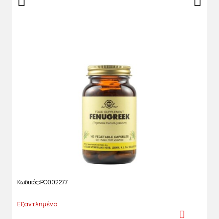
Κωδικός
PO002277
Εξαντλημένο