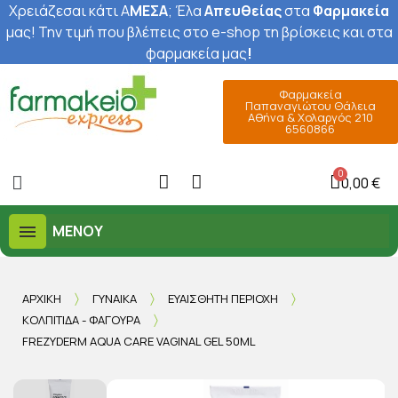
Χρειάζεσαι κάτι Α
ΜΕΣΑ
; Έ
λα
Απευθείας
στα
Φαρμακεία
μας
! Την τιμή που βλέπεις στο e-shop τη βρίσκεις και στα
φαρμακεία μας
!
Φαρμακεία
Παπαναγιώτου Θάλεια
Αθήνα & Χολαργός 210
6560866
0,00 €
ΜΕΝΟΎ
ΑΡΧΙΚΉ
ΓΥΝΑΊΚΑ
ΕΥΑΊΣΘΗΤΗ ΠΕΡΙΟΧΉ
ΚΟΛΠΊΤΙΔΑ - ΦΑΓΟΎΡΑ
FREZYDERM AQUA CARE VAGINAL GEL 50ML