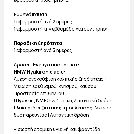
Εμμηνόπαυση:
1 εφαρμοστή ανά 2 ημέρες
1 εφαρμοστή την εβδομάδα για συντήρηση
Παροδική ξηρότητα:
1 εφαρμοστή ανά 3 ημέρες
Δράση - Ενεργά συστατικά
:
HMW Hyaluronic acid:
Άμεση ανακούφιση κολπικής ξηρότητας
|
Μείωση ερεθισμού, κνησμού, καύσου
|
Προστασία επιθήλιου
Glycerin, NMF:
Ενυδατική, λιπαντική δράση
Γλυκερίδια φυτικής προέλευσης:
Μείωση
δυσπαρευνίας
|
Λιπαντική δράση
Η σωστή ατομική υγιεινή και φροντίδα