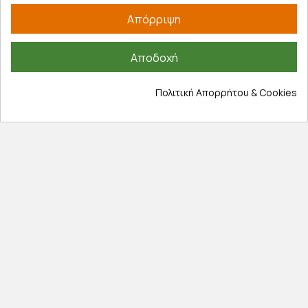
Λογαριασμός
Απόρριψη
Τα αγαπημένα μου
Τρόποι παραγγελίας
Αποδοχή
Τρόποι πληρωμής
Έξοδα αποστολής
Πολιτική Απορρήτου & Cookies
Επιστροφές προϊοντων
Εξέλιξη παραγγελίας
Πληροφορίες
Επικοινωνία
Σχετικά με εμάς
Πολιτική απορρήτου
Όροι χρήσης
Cookies
Άρθρα
Αποκλειστικές προσφορές