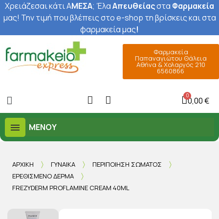
Χρειάζεσαι κάτι Α
ΜΕΣΑ
; Έ
λα
Απευθείας
στα
Φαρμακεία
μας
! Την τιμή που βλέπεις στο e-shop τη βρίσκεις και στα
φαρμακεία μας
!
Φαρμακεία
Παπαναγιώτου Θάλεια
Αθήνα & Χολαργός 210
6560866
0,00 €
ΜΕΝΟΎ
ΑΡΧΙΚΉ
ΓΥΝΑΊΚΑ
ΠΕΡΙΠΟΊΗΣΗ ΣΏΜΑΤΟΣ
ΕΡΕΘΙΣΜΈΝΟ ΔΈΡΜΑ
FREZYDERM PROFLAMINE CREAM 40ML