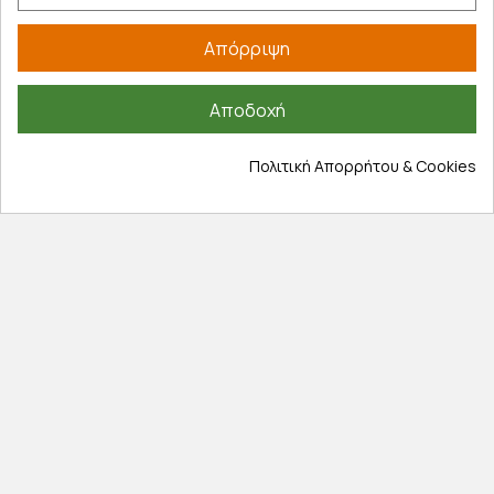
Τρόποι πληρωμής
Απόρριψη
Έξοδα αποστολής
Επιστροφές προϊοντων
Αποδοχή
Εξέλιξη παραγγελίας
Πληροφορίες
Πολιτική Απορρήτου & Cookies
Επικοινωνία
Σχετικά με εμάς
Πολιτική απορρήτου
Όροι χρήσης
Cookies
Άρθρα
Αποκλειστικές προσφορές
Εγγραφείτε με το email σας για να ενημερώνεστε
πρώτοι για προσφορές, διαγωνισμούς, εκπτωτικούς