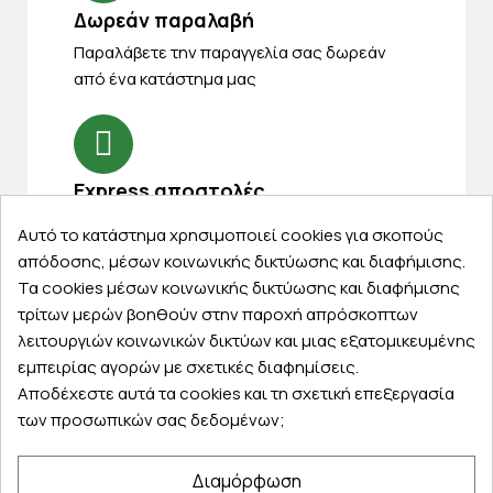
Δωρεάν παραλαβή
Παραλάβετε την παραγγελία σας δωρεάν
από ένα κατάστημα μας
Express αποστολές
Κάντε σήμερα την παραγγελία σας και
Αυτό το κατάστημα χρησιμοποιεί cookies για σκοπούς
παραλάβετε αύριο στην πόρτα σας
απόδοσης, μέσων κοινωνικής δικτύωσης και διαφήμισης.
Τα cookies μέσων κοινωνικής δικτύωσης και διαφήμισης
τρίτων μερών βοηθούν στην παροχή απρόσκοπτων
λειτουργιών κοινωνικών δικτύων και μιας εξατομικευμένης
εμπειρίας αγορών με σχετικές διαφημίσεις.
Εξυπηρέτηση πελατών
Αποδέχεστε αυτά τα cookies και τη σχετική επεξεργασία
των προσωπικών σας δεδομένων;
Λογαριασμός
Τα αγαπημένα μου
Διαμόρφωση
Τρόποι παραγγελίας