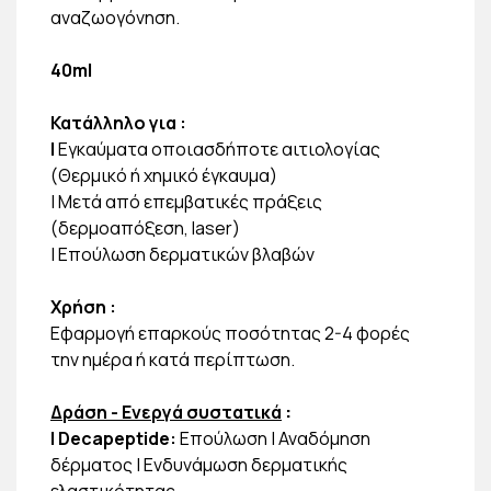
αναζωογόνηση.
40ml
Κατάλληλο για
:
|
Εγκαύματα οποιασδήποτε αιτιολογίας
(Θερμικό ή χημικό έγκαυμα)
| Μετά από επεμβατικές πράξεις
(δερμοαπόξεση, laser)
| Επούλωση δερματικών βλαβών
Χρήση
:
Εφαρμογή επαρκούς ποσότητας 2-4 φορές
την ημέρα ή κατά περίπτωση.
Δράση - Ενεργά συστατικά
:
| Decapeptide:
Επούλωση | Αναδόμηση
δέρματος | Ενδυνάμωση δερματικής
ελαστικότητας