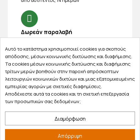
από αυτή εντός 14 ημερών
Δωρεάν παραλαβή
Παραλάβετε την παραγγελία σας δωρεάν
από ένα κατάστημα μας
Αυτό το κατάστημα χρησιμοποιεί cookies για σκοπούς
απόδοσης, μέσων κοινωνικής δικτύωσης και διαφήμισης.
Τα cookies μέσων κοινωνικής δικτύωσης και διαφήμισης
τρίτων μερών βοηθούν στην παροχή απρόσκοπτων
λειτουργιών κοινωνικών δικτύων και μιας εξατομικευμένης
Express αποστολές
εμπειρίας αγορών με σχετικές διαφημίσεις.
Κάντε σήμερα την παραγγελία σας και
Αποδέχεστε αυτά τα cookies και τη σχετική επεξεργασία
παραλάβετε αύριο στην πόρτα σας
των προσωπικών σας δεδομένων;
Διαμόρφωση
Εξυπηρέτηση πελατών
Απόρριψη