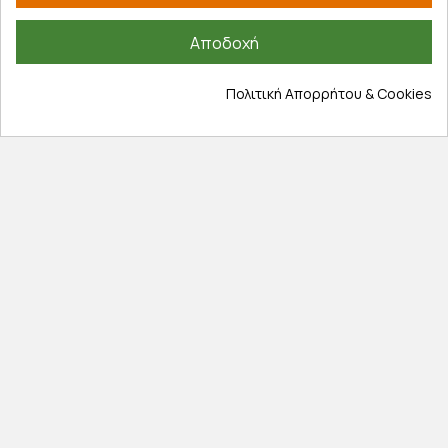
Λογαριασμός
Αποδοχή
Τα αγαπημένα μου
Τρόποι παραγγελίας
Πολιτική Απορρήτου & Cookies
Τρόποι πληρωμής
Έξοδα αποστολής
Επιστροφές προϊοντων
Εξέλιξη παραγγελίας
Πληροφορίες
Επικοινωνία
Σχετικά με εμάς
Πολιτική απορρήτου
Όροι χρήσης
Cookies
Άρθρα