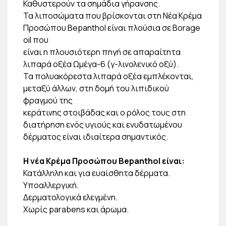
Καθυστερούν τα σημάδια γήρανσης.
Τα λιποσώματα που βρίσκονται στη Νέα Κρέμα
Προσώπου Bepanthol είναι πλούσια σε Borage
oil που
είναι η πλουσιότερη πηγή σε απαραίτητα
λιπαρά οξέα Ωμέγα-6 (γ-λινολενικό οξύ).
Τα πολυακόρεστα λιπαρά οξέα εμπλέκονται,
μεταξύ άλλων, στη δομή του λιπιδικού
φραγμού της
κεράτινης στοιβάδας και ο ρόλος τους στη
διατήρηση ενός υγιούς και ενυδατωμένου
δέρματος είναι ιδιαίτερα σημαντικός.
Η νέα Κρέμα Προσώπου Bepanthol είναι:
Κατάλληλη και για ευαίσθητα δέρματα.
Υποαλλεργική.
Δερματολογικά ελεγμένη.
Χωρίς parabens και άρωμα.