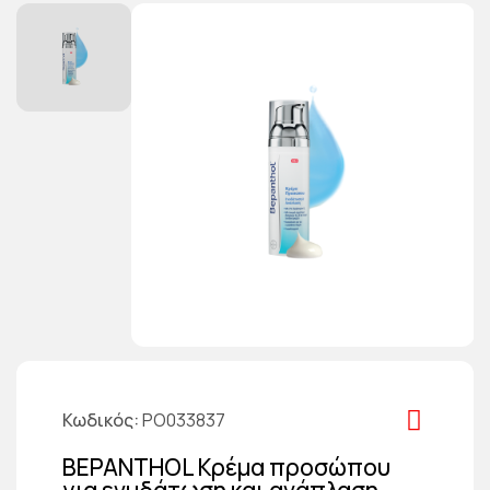
Κωδικός
PO033837
BEPANTHOL Κρέμα προσώπου
για ενυδάτωση και ανάπλαση