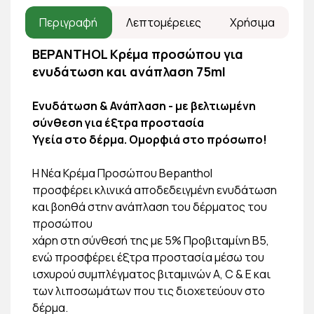
Περιγραφή
Λεπτομέρειες
Χρήσιμα
BEPANTHOL Κρέμα προσώπου για
ενυδάτωση και ανάπλαση 75ml
Ενυδάτωση & Ανάπλαση - με βελτιωμένη
σύνθεση για έξτρα προστασία
Υγεία στο δέρμα. Ομορφιά στο πρόσωπο!
Η Νέα Κρέμα Προσώπου Bepanthol
προσφέρει κλινικά αποδεδειγμένη ενυδάτωση
και βοηθά στην ανάπλαση του δέρματος του
προσώπου
χάρη στη σύνθεσή της με 5% Προβιταμίνη Β5,
ενώ προσφέρει έξτρα προστασία μέσω του
ισχυρού συμπλέγματος βιταμινών A, C & E και
των λιποσωμάτων που τις διοχετεύουν στο
δέρμα.