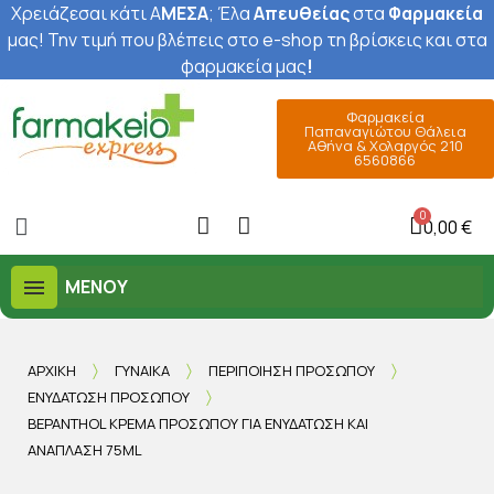
Χρειάζεσαι κάτι Α
ΜΕΣΑ
; Έ
λα
Απευθείας
στα
Φαρμακεία
μας
! Την τιμή που βλέπεις στο e-shop τη βρίσκεις και στα
φαρμακεία μας
!
Φαρμακεία
Παπαναγιώτου Θάλεια
Αθήνα & Χολαργός 210
6560866
0,00 €
ΜΕΝΟΎ
ΑΡΧΙΚΉ
ΓΥΝΑΊΚΑ
ΠΕΡΙΠΟΊΗΣΗ ΠΡΟΣΏΠΟΥ
ΕΝΥΔΆΤΩΣΗ ΠΡΟΣΏΠΟΥ
BEPANTHOL ΚΡΈΜΑ ΠΡΟΣΏΠΟΥ ΓΙΑ ΕΝΥΔΆΤΩΣΗ ΚΑΙ
ΑΝΆΠΛΑΣΗ 75ML