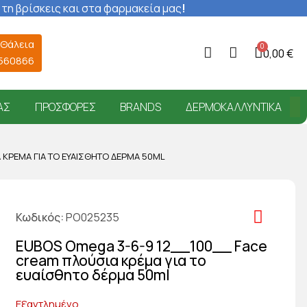
 τη βρίσκεις και στα φαρμακεία μας
!
 Θάλεια
0,00 €
6560866
ΑΣ
ΠΡΟΣΦΟΡΈΣ
BRANDS
ΔΕΡΜΟΚΑΛΛΥΝΤΙΚΆ
 ΚΡΈΜΑ ΓΙΑ ΤΟ ΕΥΑΊΣΘΗΤΟ ΔΈΡΜΑ 50ML
Κωδικός
PO025235
EUBOS Omega 3-6-9 12__100__ Face
cream πλούσια κρέμα για το
ευαίσθητο δέρμα 50ml
Εξαντλημένο