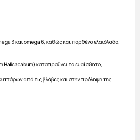
omega 3 και omega 6, καθώς και παρθένο ελαιόλαδο,
m Halicacabum) καταπραΰνει το ευαίσθητο,
κυττάρων από τις βλάβες και στην πρόληψη της