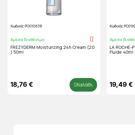
Κωδικός
PO010838
Κωδικός
PO09
Άμεσα διαθέσιμο
Άμεσα διαθέ
FREZYDERM Moisturizing 24h Cream (20
LA ROCHE-PO
) 50ml
Fluide 40ml
18,76 €
19,49 €
Καλάθι