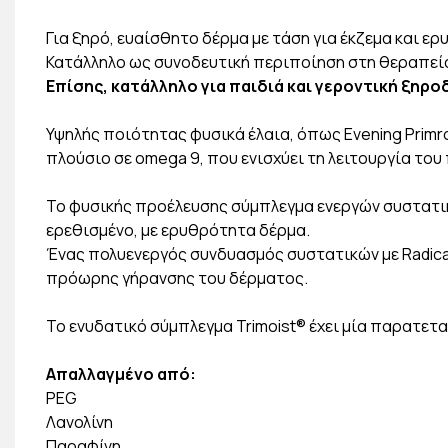
Για ξηρό, ευαίσθητο δέρμα με τάση για έκζεμα και ε
Κατάλληλο ως συνοδευτική περιποίηση στη θεραπεία
Επίσης, κατάλληλο για παιδιά και γεροντική ξηρο
Υψηλής ποιότητας φυσικά έλαια, όπως Evening Primro
πλούσιο σε omega 9, που ενισχύει τη λειτουργία το
Το φυσικής προέλευσης σύμπλεγμα ενεργών συστατικ
ερεθισμένο, με ερυθρότητα δέρμα.
Ένας πολυενεργός συνδυασμός συστατικών με Radicar
πρόωρης γήρανσης του δέρματος.
Το ενυδατικό σύμπλεγμα Trimoist® έχει μία παρατετ
Απαλλαγμένο από:
PEG
Λανολίνη
Παραφίνη