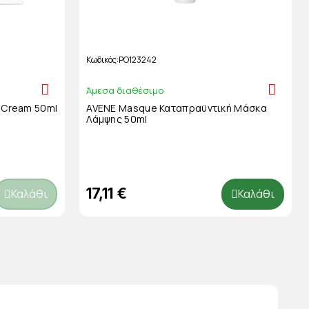
Κωδικός
PO123242
Άμεσα διαθέσιμο
g Cream 50ml
AVENE Masque Καταπραϋντική Μάσκα
Λάμψης 50ml
17,11 €
Καλάθι
Καλάθι