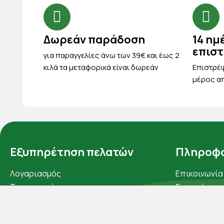
Δωρεάν παράδοση
14 ημ
επισ
για παραγγελίες άνω των 39€ και έως 2
κιλά τα μεταφορικά είναι δωρεάν
Eπιστρέψ
μέρος απ
Εξυπηρέτηση πελατών
Πληροφο
Λογαριασμός
Επικοινωνία
Τα αγαπημένα μου
Σχετικά με ε
Τρόποι παραγγελίας
Πολιτική απ
Τρόποι πληρωμής
Όροι χρήσης