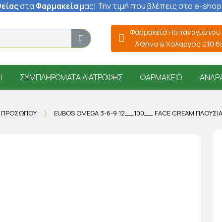
είας
στα
Φαρμακεία
μας
! Την τιμή που βλέπεις στο e-shop
Φαρμακεία Παπαναγιώτου
Αθήνα & Χολαργός 210 
Ί
ΣΥΜΠΛΗΡΏΜΑΤΑ ΔΙΑΤΡΟΦΉΣ
ΦΑΡΜΑΚΕΊΟ
ΆΝΔΡ
Η ΠΡΟΣΏΠΟΥ
EUBOS OMEGA 3-6-9 12__100__ FACE CREAM ΠΛΟΎΣΙΑ