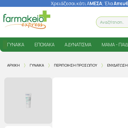
Χρειάζεσαι κάτι Α
ΜΕΣΑ
; Έ
λα
Απευθ
ΓΥΝΑΊΚΑ
ΕΠΟΧΙΑΚΆ
ΑΔΥΝΆΤΙΣΜΑ
ΜΑΜΆ - ΠΑΙΔ
ΑΡΧΙΚΉ
ΓΥΝΑΊΚΑ
ΠΕΡΙΠΟΊΗΣΗ ΠΡΟΣΏΠΟΥ
ΕΝΥΔΆΤΩΣ