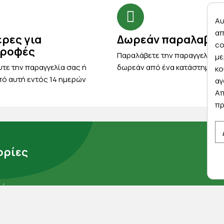
Αυ
απ
έρες για
Δωρεάν παραλαβή
co
τροφές
Παραλάβετε την παραγγελία σ
με
τε την παραγγελία σας ή
δωρεάν από ένα κατάστημα μ
κο
ό αυτή εντός 14 ημερών
αγ
Απ
πρ
ρίες
μάς
ορρήτου