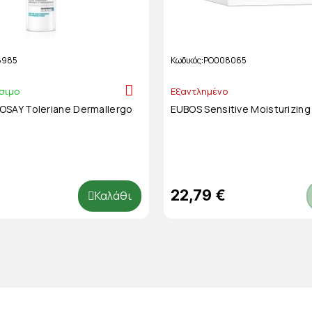
6985
Κωδικός
PO008065
σιμο
Εξαντλημένο
SAY Toleriane Dermallergo
EUBOS Sensitive Moisturizin
22,79 €
Καλάθι