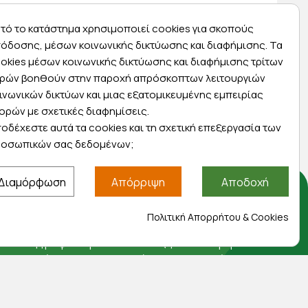
τό το κατάστημα χρησιμοποιεί cookies για σκοπούς
όδοσης, μέσων κοινωνικής δικτύωσης και διαφήμισης. Τα
Express αποστολές
okies μέσων κοινωνικής δικτύωσης και διαφήμισης τρίτων
ας
Κάντε σήμερα την παραγγελία σας και
ρών βοηθούν στην παροχή απρόσκοπτων λειτουργιών
ας
παραλάβετε αύριο στην πόρτα σας
ινωνικών δικτύων και μιας εξατομικευμένης εμπειρίας
ορών με σχετικές διαφημίσεις.
οδέχεστε αυτά τα cookies και τη σχετική επεξεργασία των
οσωπικών σας δεδομένων;
Διαμόρφωση
Απόρριψη
Αποδοχή
Αποκλειστικές προσφορές
Πολιτική Απορρήτου & Cookies
Εγγραφείτε με το email σας για να ενημερώνεστε
πρώτοι για προσφορές, διαγωνισμούς,
εκπτωτικούς κωδικούς και μοναδικά δώρα!