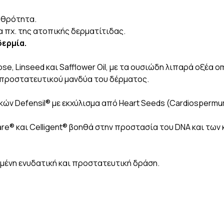
ρυθρότητα.
 πχ. της ατοπικής δερματίτιδας.
δερμία.
se, Linseed και Safflower Oil, με τα ουσιώδη λιπαρά οξέα 
υ προστατευτικού μανδύα του δέρματος.
ών Defensil® με εκχύλισμα από Heart Seeds (Cardiospermu
e® και Celligent® βοηθά στην προστασία του DNA και των 
αμένη ενυδατική και προστατευτική δράση.