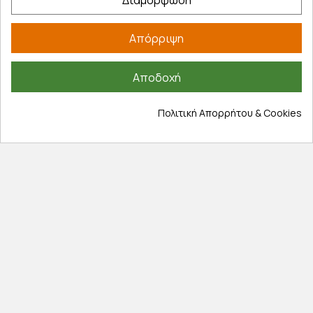
Τρόποι παραγγελίας
Τρόποι πληρωμής
Απόρριψη
Έξοδα αποστολής
Επιστροφές προϊοντων
Αποδοχή
Εξέλιξη παραγγελίας
Πολιτική Απορρήτου & Cookies
Πληροφορίες
Επικοινωνία
Σχετικά με εμάς
Πολιτική απορρήτου
Όροι χρήσης
Cookies
Άρθρα
Αποκλειστικές προσφορές
Εγγραφείτε με το email σας για να ενημερώνεστε