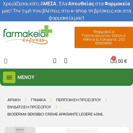
Χρειάζεσαι κάτι Α
ΜΕΣΑ
; Έ
λα
Απευθείας
στα
Φαρμακεία
μας
! Την τιμή που βλέπεις στο e-shop τη βρίσκεις και στα
φαρμακεία μας
!
Φαρμακεία
Παπαναγιώτου Θάλεια
Αθήνα & Χολαργός 210
6560866
0,00 €
ΜΕΝΟΎ
ΑΡΧΙΚΉ
ΓΥΝΑΊΚΑ
ΠΕΡΙΠΟΊΗΣΗ ΠΡΟΣΏΠΟΥ
ΕΝΥΔΆΤΩΣΗ ΠΡΟΣΏΠΟΥ
BIODERMA SENSIBIO CREME APAISANTE LEGERE 40ML