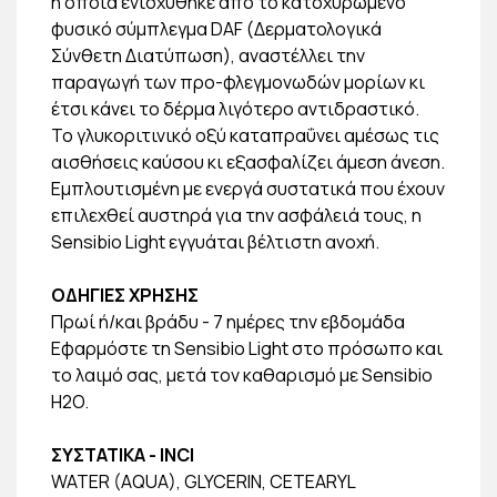
η οποία ενισχύθηκε από το κατοχυρωμένο
φυσικό σύμπλεγμα DAF (Δερματολογικά
Σύνθετη Διατύπωση), αναστέλλει την
παραγωγή των προ-φλεγμονωδών μορίων κι
έτσι κάνει το δέρμα λιγότερο αντιδραστικό.
Το γλυκοριτινικό οξύ καταπραΰνει αμέσως τις
αισθήσεις καύσου κι εξασφαλίζει άμεση άνεση.
Εμπλουτισμένη με ενεργά συστατικά που έχουν
επιλεχθεί αυστηρά για την ασφάλειά τους, η
Sensibio Light εγγυάται βέλτιστη ανοχή.
ΟΔΗΓΙΕΣ ΧΡΗΣΗΣ
Πρωί ή/και βράδυ - 7 ημέρες την εβδομάδα
Εφαρμόστε τη Sensibio Light στο πρόσωπο και
το λαιμό σας, μετά τον καθαρισμό με Sensibio
H2O.
ΣΥΣΤΑΤΙΚΑ - INCI
WATER (AQUA), GLYCERIN, CETEARYL