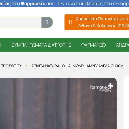
είας
στα
Φαρμακεία
μας
! Την τιμή που βλέπεις στο e-shop
Φαρμακεία Παπαναγιώτου
Αθήνα & Χολαργός 210 
Ί
ΣΥΜΠΛΗΡΏΜΑΤΑ ΔΙΑΤΡΟΦΉΣ
ΦΑΡΜΑΚΕΊΟ
ΆΝΔΡ
Η ΠΡΟΣΏΠΟΥ
APIVITA NATURAL OIL ALMOND - ΑΜΥΓΔΑΛΈΛΑΙΟ 100ML