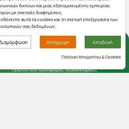
ινωνικών δικτύων και μιας εξατομικευμένης εμπειρίας
ορών με σχετικές διαφημίσεις.
οδέχεστε αυτά τα cookies και τη σχετική επεξεργασία των
οσωπικών σας δεδομένων;
Διαμόρφωση
Απόρριψη
Αποδοχή
Αποκλειστικές προσφορές
Πολιτική Απορρήτου & Cookies
Εγγραφείτε με το email σας για να ενημερώνεστε
πρώτοι για προσφορές, διαγωνισμούς,
εκπτωτικούς κωδικούς και μοναδικά δώρα!
Βρείτε μας στα social