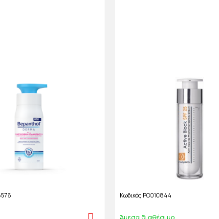
8576
Κωδικός
PO010844
Άμεσα διαθέσιμο