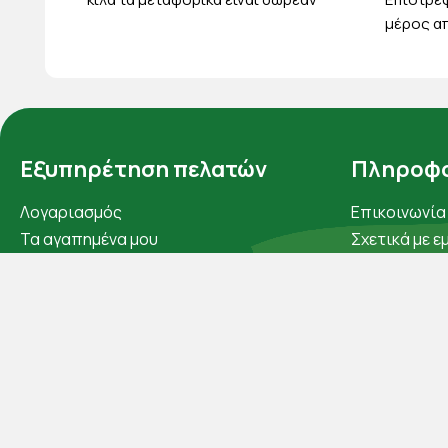
μέρος απ
Εξυπηρέτηση πελατών
Πληροφο
Λογαριασμός
Επικοινωνία
Τα αγαπημένα μου
Σχετικά με ε
Τρόποι παραγγελίας
Πολιτική απ
Τρόποι πληρωμής
Όροι χρήσης
Έξοδα αποστολής
Cookies
Επιστροφές προϊοντων
Άρθρα
Εξέλιξη παραγγελίας