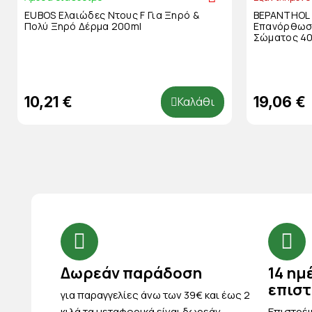
EUBOS Ελαιώδες Ντους F Για Ξηρό &
BEPANTHOL 
Πολύ Ξηρό Δέρμα 200ml
Επανόρθωση
Σώματος 4
10,21 €
19,06 €
Καλάθι
Δωρεάν παράδοση
14 ημ
επισ
για παραγγελίες άνω των 39€ και έως 2
κιλά τα μεταφορικά είναι δωρεάν
Eπιστρέψ