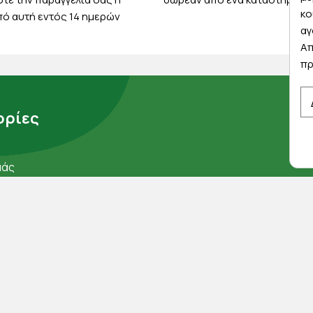
κο
ό αυτή εντός 14 ημερών
αγ
Απ
πρ
ρίες
μάς
ορρήτου