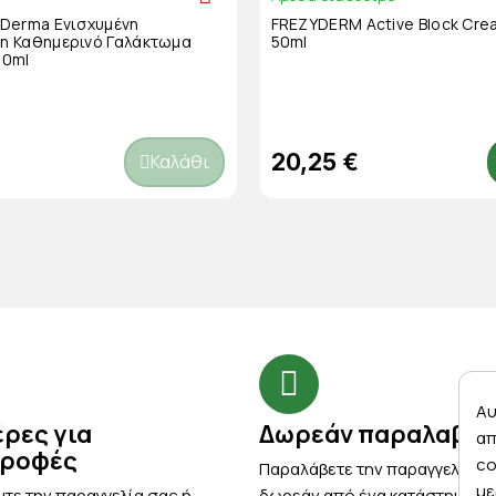
Derma Ενισχυμένη
FREZYDERM Active Block Cre
 Καθημερινό Γαλάκτωμα
50ml
00ml
20,25 €
Καλάθι
Αυ
έρες για
Δωρεάν παραλαβή
απ
τροφές
co
Παραλάβετε την παραγγελία σ
με
τε την παραγγελία σας ή
δωρεάν από ένα κατάστημα μ