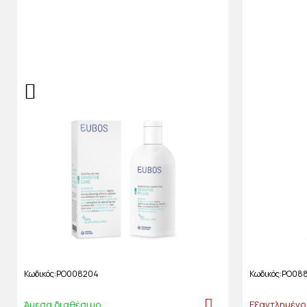
Κωδικός
PO008204
Κωδικός
PO08
Άμεσα διαθέσιμο
Εξαντλημένο