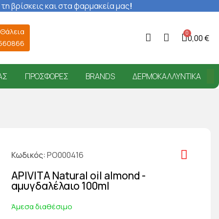
 τη βρίσκεις και στα φαρμακεία μας
!
 Θάλεια
0,00 €
6560866
ΑΣ
ΠΡΟΣΦΟΡΈΣ
BRANDS
ΔΕΡΜΟΚΑΛΛΥΝΤΙΚΆ
Κωδικός
PO000416
APIVITA Natural oil almond -
αμυγδαλέλαιο 100ml
Άμεσα διαθέσιμο