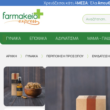
Χρειάζεσαι κάτι Α
ΜΕΣΑ
; Έ
λα
Απευθ
ΓΥΝΑΊΚΑ
ΕΠΟΧΙΑΚΆ
ΑΔΥΝΆΤΙΣΜΑ
ΜΑΜΆ - ΠΑΙΔ
ΑΡΧΙΚΉ
ΓΥΝΑΊΚΑ
ΠΕΡΙΠΟΊΗΣΗ ΠΡΟΣΏΠΟΥ
ΕΝΥΔΆΤΩΣ