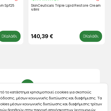
am Spf25
SkinCeuticals Triple Lipid Restore Cream
48ml
140,39 €
Καλάθι
Καλάθι
τό το κατάστημα χρησιμοποιεί cookies για σκοπούς
Express αποστολές
όδοσης, μέσων κοινωνικής δικτύωσης και διαφήμισης. Τα
okies μέσων κοινωνικής δικτύωσης και διαφήμισης τρίτων
ας
Κάντε σήμερα την παραγγελία σας και
ρών βοηθούν στην παροχή απρόσκοπτων λειτουργιών
ας
παραλάβετε αύριο στην πόρτα σας