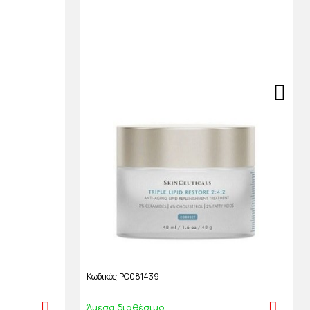
Κωδικός
PO081439
Άμεσα διαθέσιμο