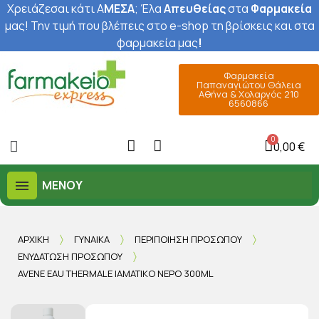
Χρειάζεσαι κάτι Α
ΜΕΣΑ
; Έ
λα
Απευθείας
στα
Φαρμακεία
μας
! Την τιμή που βλέπεις στο e-shop τη βρίσκεις και στα
φαρμακεία μας
!
Φαρμακεία
Παπαναγιώτου Θάλεια
Αθήνα & Χολαργός 210
6560866
0,00 €
ΜΕΝΟΎ
ΑΡΧΙΚΉ
ΓΥΝΑΊΚΑ
ΠΕΡΙΠΟΊΗΣΗ ΠΡΟΣΏΠΟΥ
ΕΝΥΔΆΤΩΣΗ ΠΡΟΣΏΠΟΥ
AVENE EAU THERMALE ΙΑΜΑΤΙΚΌ ΝΕΡΌ 300ML