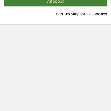
Αποδοχή
Επικοινωνία
Σχετικά με εμάς
Πολιτική Απορρήτου & Cookies
Πολιτική απορρήτου
Όροι χρήσης
Cookies
Άρθρα
Αποκλειστικές προσφορές
Εγγραφείτε με το email σας για να ενημερώνεστε
πρώτοι για προσφορές, διαγωνισμούς, εκπτωτικούς
κωδικούς και μοναδικά δώρα!