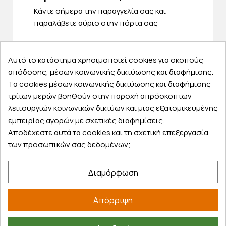
Κάντε σήμερα την παραγγελία σας και
παραλάβετε αύριο στην πόρτα σας
Αυτό το κατάστημα χρησιμοποιεί cookies για σκοπούς
απόδοσης, μέσων κοινωνικής δικτύωσης και διαφήμισης.
Τα cookies μέσων κοινωνικής δικτύωσης και διαφήμισης
Εξυπηρέτηση πελατών
τρίτων μερών βοηθούν στην παροχή απρόσκοπτων
Λογαριασμός
λειτουργιών κοινωνικών δικτύων και μιας εξατομικευμένης
Τα αγαπημένα μου
εμπειρίας αγορών με σχετικές διαφημίσεις.
Αποδέχεστε αυτά τα cookies και τη σχετική επεξεργασία
Τρόποι παραγγελίας
των προσωπικών σας δεδομένων;
Τρόποι πληρωμής
Έξοδα αποστολής
Διαμόρφωση
Επιστροφές προϊοντων
Εξέλιξη παραγγελίας
Απόρριψη
Πληροφορίες