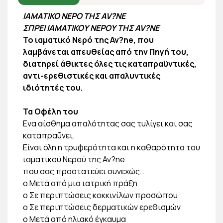
ΙΑΜΑΤΙΚΟ ΝΕΡΟ ΤΗΣ AV?NE
ΣΠΡΕΙ ΙΑΜΑΤΙΚΟΥ ΝΕΡΟΥ ΤΗΣ AV?NE
Το ιαματικό Νερό της Av?ne, που
λαμβάνεται απευθείας από την Πηγή του,
διατηρεί άθικτες όλες τις καταπραϋντικές,
αντι-ερεθιστικές και απαλυντικές
ιδιότητές του.
Τα Οφέλη του
Ενα αίσθημα απαλότητας σας τυλίγει και σας
καταπραΰνει.
Είναι όλη η τρυφερότητα και η καθαρότητα του
ιαματικού Νερού της Av?ne
που σας προστατεύει συνεχώς…
o Μετά από μια ιατρική πράξη
o Σε περιπτώσεις κοκκινίλων προσώπου
o Σε περιπτώσεις δερματικών ερεθισμών
o Μετά από ηλιακό έγκαυμα