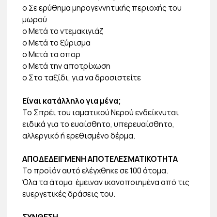
o Σε ερύθημα μηρογεννητικής περιοχής του
μωρού
o Μετά το ντεμακιγιάζ
o Μετά το ξύρισμα
o Μετά τα σπορ
o Μετά την αποτρίχωση
o Στο ταξίδι, για να δροσιστείτε
Είναι κατάλληλο για μένα;
Το Σπρέι του ιαματικού Νερού ενδείκνυται
ειδικά για το ευαίσθητο, υπερευαίσθητο,
αλλεργικό ή ερεθισμένο δέρμα.
ΑΠΟΔΕΔΕΙΓΜΕΝΗ ΑΠΟΤΕΛΕΣΜΑΤΙΚΟΤΗΤΑ
Το προϊόν αυτό ελέγχθηκε σε 100 άτομα.
Όλα τα άτομα έμειναν ικανοποιημένα από τις
ευεργετικές δράσεις του.
ΣΥΝΘΕΣΗ