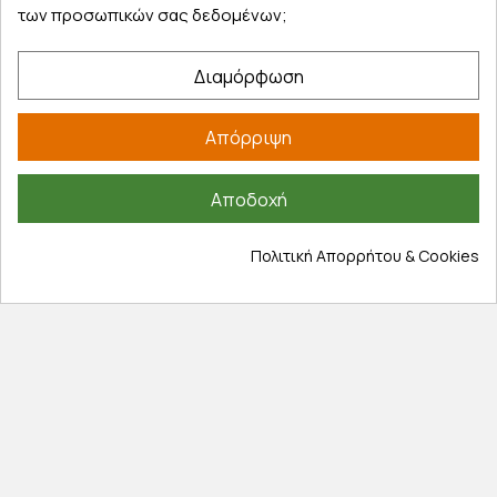
των προσωπικών σας δεδομένων;
Τρόποι παραγγελίας
Τρόποι πληρωμής
Διαμόρφωση
Έξοδα αποστολής
Επιστροφές προϊοντων
Απόρριψη
Εξέλιξη παραγγελίας
Πληροφορίες
Αποδοχή
Επικοινωνία
Πολιτική Απορρήτου & Cookies
Σχετικά με εμάς
Πολιτική απορρήτου
Όροι χρήσης
Cookies
Άρθρα
Αποκλειστικές προσφορές
Εγγραφείτε με το email σας για να ενημερώνεστε