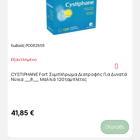
Κωδικός
PO082658
Εξαντλημένο
CYSTIPHANE Fort Συμπλήρωμα Διατροφής Για Δυνατά
Νύχια __8__ Μαλλιά 120ταμπλέτες
41,85 €
Καλάθι