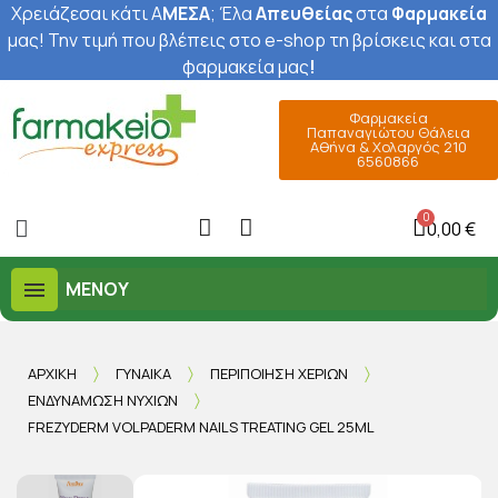
Χρειάζεσαι κάτι Α
ΜΕΣΑ
; Έ
λα
Απευθείας
στα
Φαρμακεία
μας
! Την τιμή που βλέπεις στο e-shop τη βρίσκεις και στα
φαρμακεία μας
!
Φαρμακεία
Παπαναγιώτου Θάλεια
Αθήνα & Χολαργός 210
6560866
0,00 €
ΜΕΝΟΎ
ΑΡΧΙΚΉ
ΓΥΝΑΊΚΑ
ΠΕΡΙΠΟΊΗΣΗ ΧΕΡΙΏΝ
ΕΝΔΥΝΆΜΩΣΗ ΝΥΧΙΏΝ
FREZYDERM VOLPADERM NAILS TREATING GEL 25ML