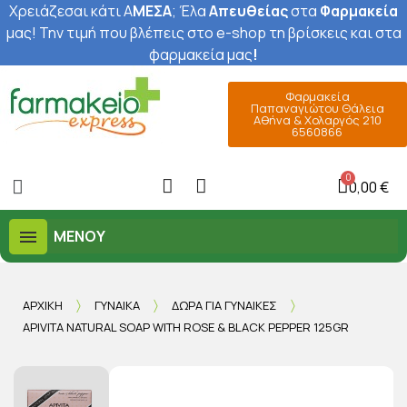
Χρειάζεσαι κάτι Α
ΜΕΣΑ
; Έ
λα
Απευθείας
στα
Φαρμακεία
μας
! Την τιμή που βλέπεις στο e-shop τη βρίσκεις και στα
φαρμακεία μας
!
Φαρμακεία
Παπαναγιώτου Θάλεια
Αθήνα & Χολαργός 210
6560866
0,00 €
ΜΕΝΟΎ
ΑΡΧΙΚΉ
ΓΥΝΑΊΚΑ
ΔΏΡΑ ΓΙΑ ΓΥΝΑΊΚΕΣ
APIVITA NATURAL SOAP WITH ROSE & BLACK PEPPER 125GR