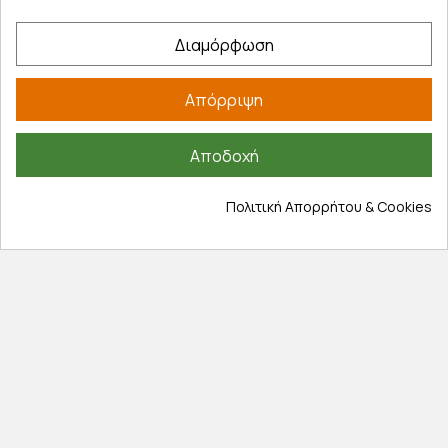
Διαμόρφωση
Εξυπηρέτηση πελατών
Λογαριασμός
Απόρριψη
Τα αγαπημένα μου
Τρόποι παραγγελίας
Αποδοχή
Τρόποι πληρωμής
Έξοδα αποστολής
Πολιτική Απορρήτου & Cookies
Επιστροφές προϊοντων
Εξέλιξη παραγγελίας
Πληροφορίες
Επικοινωνία
Σχετικά με εμάς
Πολιτική απορρήτου
Όροι χρήσης
Cookies