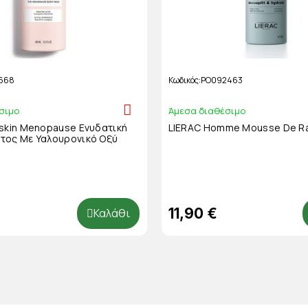
668
Κωδικός
PO092463
σιμο
Άμεσα διαθέσιμο
eskin Menopause Ενυδατική
LIERAC Homme Mousse De R
τος Με Υαλουρονικό Οξύ
11,90 €
Καλάθι