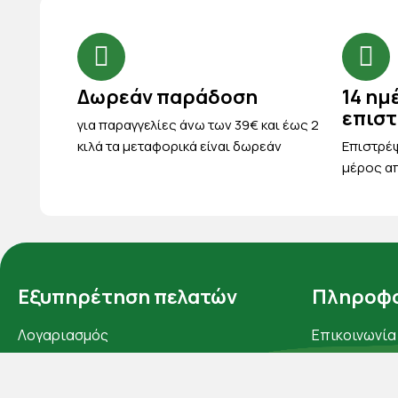
Δωρεάν παράδοση
14 ημ
επισ
για παραγγελίες άνω των 39€ και έως 2
κιλά τα μεταφορικά είναι δωρεάν
Eπιστρέψ
μέρος απ
Εξυπηρέτηση πελατών
Πληροφο
Λογαριασμός
Επικοινωνία
Τα αγαπημένα μου
Σχετικά με ε
Τρόποι παραγγελίας
Πολιτική απ