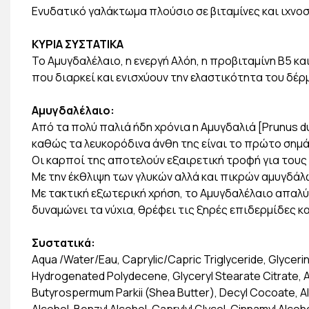
Ενυδατικό γαλάκτωμα πλούσιο σε βιταμίνες και ιχνοσ
ΚΥΡΙΑ ΣΥΣΤΑΤΙΚΑ
Το Aμυγδαλέλαιο, η ενεργή Αλόη, η προβιταμίνη Β5 κ
που διαρκεί και ενισχύουν την ελαστικότητα του δέρ
Αμυγδαλέλαιο:
Από τα πολύ παλιά ήδη χρόνια η Aμυγδαλιά [Prunus d
καθώς τα λευκορόδινα άνθη της είναι το πρώτο σημά
Οι καρποί της αποτελούν εξαιρετική τροφή για του
Με την έκθλιψη των γλυκών αλλά και πικρών αμυγδάλ
Με τακτική εξωτερική χρήση, το Αμυγδαλέλαιο απαλύν
δυναμώνει τα νύχια, θρέφει τις ξηρές επιδερμίδες κ
Συστατικά:
Aqua /Water/Eau, Caprylic/Capric Triglyceride, Glyceri
Hydrogenated Polydecene, Glyceryl Stearate Citrate,
Butyrospermum Parkii (Shea Butter), Decyl Cocoate, A