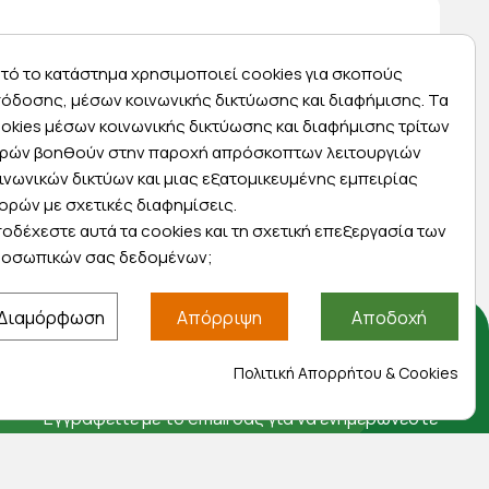
τό το κατάστημα χρησιμοποιεί cookies για σκοπούς
όδοσης, μέσων κοινωνικής δικτύωσης και διαφήμισης. Τα
Express αποστολές
okies μέσων κοινωνικής δικτύωσης και διαφήμισης τρίτων
ρών βοηθούν στην παροχή απρόσκοπτων λειτουργιών
ας
Κάντε σήμερα την παραγγελία σας και
ινωνικών δικτύων και μιας εξατομικευμένης εμπειρίας
ας
παραλάβετε αύριο στην πόρτα σας
ορών με σχετικές διαφημίσεις.
οδέχεστε αυτά τα cookies και τη σχετική επεξεργασία των
οσωπικών σας δεδομένων;
Διαμόρφωση
Απόρριψη
Αποδοχή
Αποκλειστικές προσφορές
Πολιτική Απορρήτου & Cookies
Εγγραφείτε με το email σας για να ενημερώνεστε
πρώτοι για προσφορές, διαγωνισμούς,
εκπτωτικούς κωδικούς και μοναδικά δώρα!