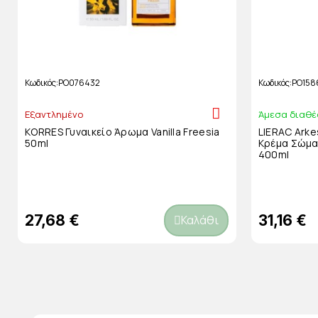
Κωδικός
PO076432
Κωδικός
PO158
Εξαντλημένο
Άμεσα διαθέ
KORRES Γυναικείο Άρωμα Vanilla Freesia
LIERAC Ark
50ml
Κρέμα Σώμα
400ml
27,68 €
31,16 €
Καλάθι