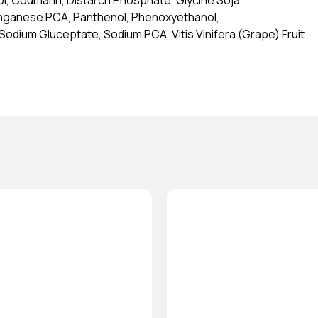
hol, Coumarin, Distarch Phosphate, Glycine Soja
anganese PCA, Panthenol, Phenoxyethanol,
odium Gluceptate, Sodium PCA, Vitis Vinifera (Grape) Fruit