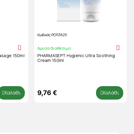
Κωδικός
PO113625
Άμεσα διαθέσιμο
asage 150ml
PHARMASEPT Hygienic Ultra Soothing
Cream 150ml
9,76 €
Καλάθι
Καλάθι