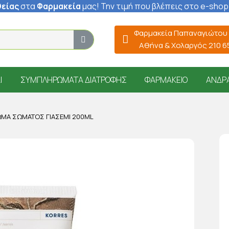
είας
στα
Φαρμακεία
μας
! Την τιμή που βλέπεις στο e-shop
Φαρμακεία Παπαναγιώτου
Αθήνα & Χολαργός 210 
Ί
ΣΥΜΠΛΗΡΏΜΑΤΑ ΔΙΑΤΡΟΦΉΣ
ΦΑΡΜΑΚΕΊΟ
ΆΝΔΡ
ΜΑ ΣΏΜΑΤΟΣ ΓΙΑΣΕΜΊ 200ML