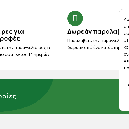
Αυ
απ
έρες για
Δωρεάν παραλαβή
co
τροφές
με
Παραλάβετε την παραγγελία σ
κο
τε την παραγγελία σας ή
δωρεάν από ένα κατάστημα μ
αγ
ό αυτή εντός 14 ημερών
Απ
πρ
ρίες
μάς
ορρήτου