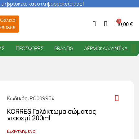
 τη βρίσκεις και στα φαρμακεία μας
!
 Θάλεια
0,00 €
6560866
ΑΣ
ΠΡΟΣΦΟΡΈΣ
BRANDS
ΔΕΡΜΟΚΑΛΛΥΝΤΙΚΆ
Κωδικός
PO009954
KORRES Γαλάκτωμα σώματος
γιασεμί 200ml
Εξαντλημένο