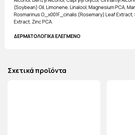
Alcohol, Benzyl Alcohol, Caprylyl Glycol, Cinnamyl Alco
(Soybean) Oil, Limonene, Linalool, Magnesium PCA, M
Rosmarinus O_x001F_cinalis (Rosemary) Leaf Extract, S
Extract, Zinc PCA.
ΔΕΡΜΑΤΟΛΟΓΙΚΑ ΕΛΕΓΜΕΝΟ
Σχετικά προϊόντα