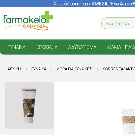
Χρειάζεσαι κάτι Α
ΜΕΣΑ
; Έ
λα
Απευθ
ΓΥΝΑΊΚΑ
ΕΠΟΧΙΑΚΆ
ΑΔΥΝΆΤΙΣΜΑ
ΜΑΜΆ - ΠΑΙΔ
ΑΡΧΙΚΉ
ΓΥΝΑΊΚΑ
ΔΏΡΑ ΓΙΑ ΓΥΝΑΊΚΕΣ
KORRES ΓΑΛΆΚΤΩ