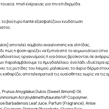
τοιχεία, πηγή ενέργειας για την επιδερμίδα.
αι το βούτυρο Karité εξασφαλίζουν ενυδάτωση
ματος.
ulcis] αποτελεί σύμβολο αναγέννησης και ελπίδας,
δι πως η φύση αρχίζει να ξυπνά από το χειμωνιάτικο ύπνο
ς αδύνατους οργανισμούς ή για όσους βρίσκονται σε ανάρρ
ων παραλαμβάνουμε το Αμυγδαλέλαιο, ένα λάδι ιδιαίτερα χ
ει τις ρυτίδες του λαιμού, μαλακώνει το άγριο δέρμα στο
αι καθαρίζει αποτελεσματικά τις ευαίσθητες χωρίς να τις ε
n, Prunus Amygdalus Dulcis (Sweet Almond) Oil,
 Ammonium Acryloyldimethyltaurate/VP Copolymer,
loe Barbadensis Leaf Juice, Parfum (Fragrance), Anise