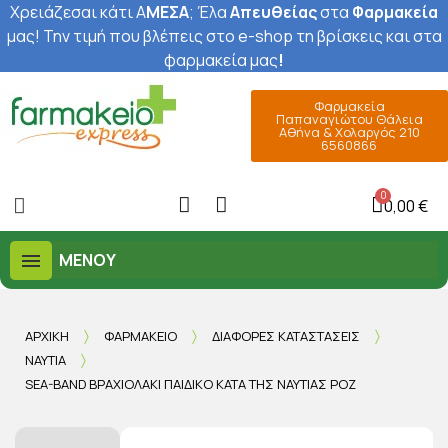
Χρειάζεσαι κάτι Α
ΜΕΣΑ
; Έ
λα
Απευθείας
στα
Φαρμακεία
μας
! Την τιμή που βλέπεις στο e-shop τη βρίσκεις και στα
φαρμακεία μας
!
Φαρμακεία
Παπαναγιώτου Θάλεια
Αθήνα & Χολαργός 210
6560866
0,00 €
ΜΕΝΟΎ
ΑΡΧΙΚΉ
ΦΑΡΜΑΚΕΊΟ
ΔΙΆΦΟΡΕΣ ΚΑΤΑΣΤΆΣΕΙΣ
ΝΑΥΤΊΑ
SEA-BAND ΒΡΑΧΙΟΛΆΚΙ ΠΑΙΔΙΚΌ ΚΑΤΆ ΤΗΣ ΝΑΥΤΊΑΣ ΡΟΖ