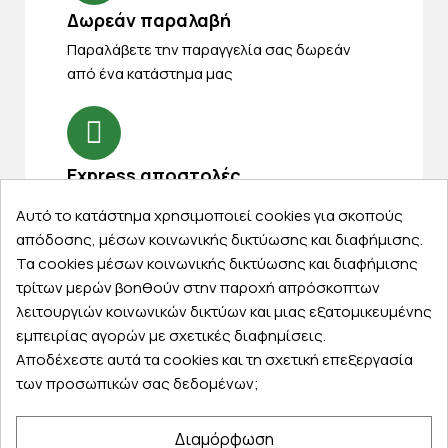
Δωρεάν παραλαβή
Παραλάβετε την παραγγελία σας δωρεάν
από ένα κατάστημα μας
Express αποστολές
Κάντε σήμερα την παραγγελία σας και
Αυτό το κατάστημα χρησιμοποιεί cookies για σκοπούς
παραλάβετε αύριο στην πόρτα σας
απόδοσης, μέσων κοινωνικής δικτύωσης και διαφήμισης.
Τα cookies μέσων κοινωνικής δικτύωσης και διαφήμισης
τρίτων μερών βοηθούν στην παροχή απρόσκοπτων
λειτουργιών κοινωνικών δικτύων και μιας εξατομικευμένης
εμπειρίας αγορών με σχετικές διαφημίσεις.
Εξυπηρέτηση πελατών
Αποδέχεστε αυτά τα cookies και τη σχετική επεξεργασία
των προσωπικών σας δεδομένων;
Λογαριασμός
Τα αγαπημένα μου
Διαμόρφωση
Τρόποι παραγγελίας