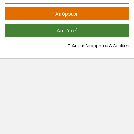
Τρόποι πληρωμής
Απόρριψη
Έξοδα αποστολής
Επιστροφές προϊοντων
Αποδοχή
Εξέλιξη παραγγελίας
Πληροφορίες
Πολιτική Απορρήτου & Cookies
Επικοινωνία
Σχετικά με εμάς
Πολιτική απορρήτου
Όροι χρήσης
Cookies
Άρθρα
Αποκλειστικές προσφορές
Εγγραφείτε με το email σας για να ενημερώνεστε
πρώτοι για προσφορές, διαγωνισμούς, εκπτωτικούς