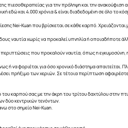
ης πιεσοθεραπείας για την πρόληψη και την ανακούφιση α
κή εδώ και 4.000 χρόνια & είναι διαδεδομένη σε όλο το κόσ
εσης Nei-Kuan που βρίσκεται σε κάθε καρπό. Χρειάζονται μ
ους ναυτία χωρίς να προκαλεί υπνηλία ή οποιαδήποτε άλ
ς περιπτώσεις που προκαλούν ναυτία, όπως η εγκυμοσύνη, 
ς ή να φοριέται για όσο χρονικό διάστημα απαιτείται. Πλέ
έσει πρήξιμο των χεριών. Σε τέτοια περίπτωση αφαιρέστε
του καρπού σας με την άκρη του τρίτου δαχτύλου στην πτυ
ων δύο κεντρικών τενόντων.
νω στο σημείο Nei-Kuan.