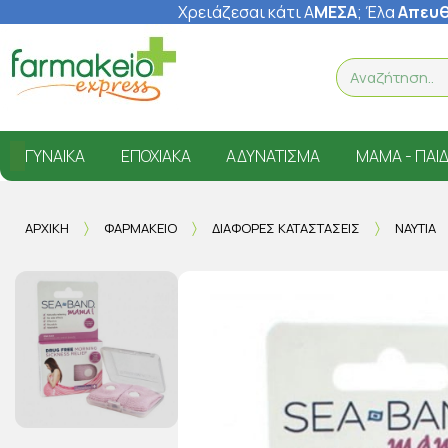
Χρειάζεσαι κάτι Α
ΜΕΣΑ
; Έ
λα
Απευθ
ΓΥΝΑΊΚΑ
ΕΠΟΧΙΑΚΆ
ΑΔΥΝΆΤΙΣΜΑ
ΜΑΜΆ - ΠΑΙΔ
ΑΡΧΙΚΉ
ΦΑΡΜΑΚΕΊΟ
ΔΙΆΦΟΡΕΣ ΚΑΤΑΣΤΆΣΕΙΣ
ΝΑΥΤΊΑ