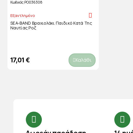
Κωδικός
PO036308
Εξαντλημένο
SEA-BAND Βραχιολάκι Παιδικό Κατά Της
Ναυτίας Ροζ
17,01 €
Καλάθι