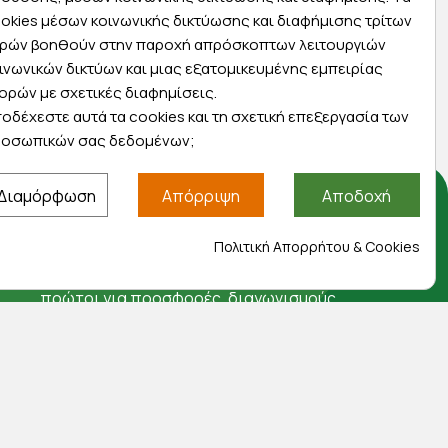
Express αποστολές
okies μέσων κοινωνικής δικτύωσης και διαφήμισης τρίτων
ας
Κάντε σήμερα την παραγγελία σας και
ρών βοηθούν στην παροχή απρόσκοπτων λειτουργιών
ας
παραλάβετε αύριο στην πόρτα σας
ινωνικών δικτύων και μιας εξατομικευμένης εμπειρίας
ορών με σχετικές διαφημίσεις.
οδέχεστε αυτά τα cookies και τη σχετική επεξεργασία των
οσωπικών σας δεδομένων;
Διαμόρφωση
Απόρριψη
Αποδοχή
Αποκλειστικές προσφορές
Πολιτική Απορρήτου & Cookies
Εγγραφείτε με το email σας για να ενημερώνεστε
πρώτοι για προσφορές, διαγωνισμούς,
εκπτωτικούς κωδικούς και μοναδικά δώρα!