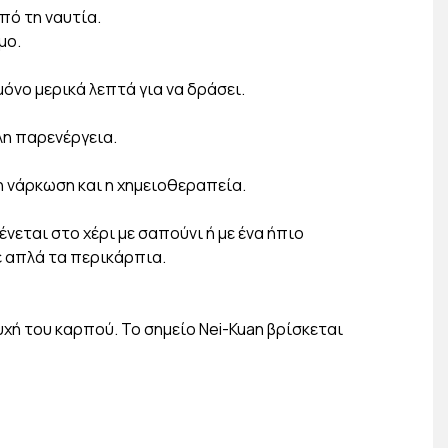
πό τη ναυτία.
μο.
όνο μερικά λεπτά για να δράσει.
λη παρενέργεια.
η νάρκωση και η χημειοθεραπεία.
νεται στο χέρι με σαπούνι ή με ένα ήπιο
 απλά τα περικάρπια.
χή του καρπού. Το σημείο Nei-Kuan βρίσκεται