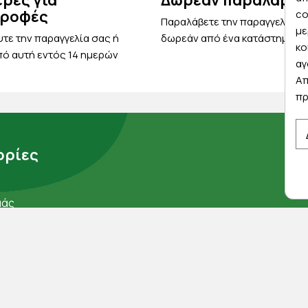
έρες για
Δωρεάν παραλαβή
τροφές
co
Παραλάβετε την παραγγελία σ
με
τε την παραγγελία σας ή
δωρεάν από ένα κατάστημα μ
κο
ό αυτή εντός 14 ημερών
αγ
Απ
πρ
ρίες
μάς
ορρήτου