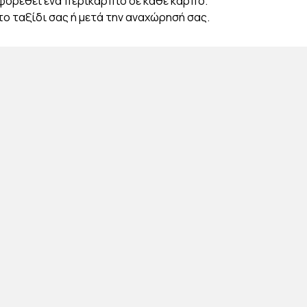
α φορεθεί ένα περικάρπιο σε κάθε καρπό.
το ταξίδι σας ή μετά την αναχώρησή σας.