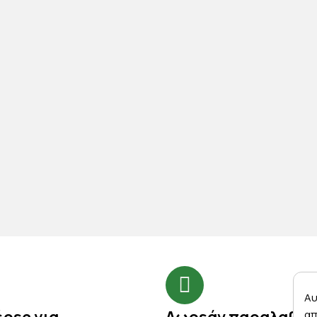
Αυ
απ