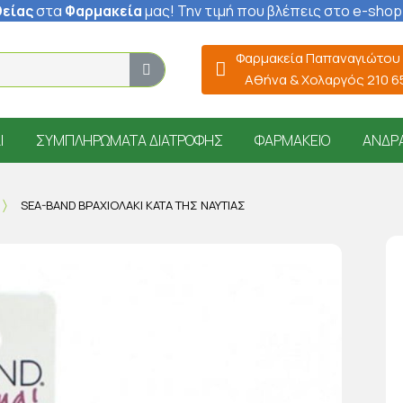
είας
στα
Φαρμακεία
μας
! Την τιμή που βλέπεις στο e-shop
Φαρμακεία Παπαναγιώτου
Αθήνα & Χολαργός 210 
Ί
ΣΥΜΠΛΗΡΏΜΑΤΑ ΔΙΑΤΡΟΦΉΣ
ΦΑΡΜΑΚΕΊΟ
ΆΝΔΡ
SEA-BAND ΒΡΑΧΙΟΛΆΚΙ ΚΑΤΆ ΤΗΣ ΝΑΥΤΊΑΣ