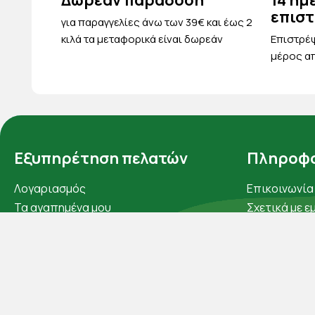
Δωρεάν παράδοση
14 ημ
επισ
για παραγγελίες άνω των 39€ και έως 2
κιλά τα μεταφορικά είναι δωρεάν
Eπιστρέψ
μέρος απ
Εξυπηρέτηση πελατών
Πληροφο
Λογαριασμός
Επικοινωνία
Τα αγαπημένα μου
Σχετικά με ε
Τρόποι παραγγελίας
Πολιτική απ
Τρόποι πληρωμής
Όροι χρήσης
Έξοδα αποστολής
Cookies
Επιστροφές προϊοντων
Άρθρα
Εξέλιξη παραγγελίας