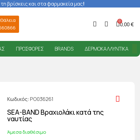
 τη βρίσκεις και στα φαρμακεία μας
!
 Θάλεια
0,00 €
6560866
ΑΣ
ΠΡΟΣΦΟΡΈΣ
BRANDS
ΔΕΡΜΟΚΑΛΛΥΝΤΙΚΆ
Κωδικός
PO036261
SEA-BAND Βραχιολάκι κατά της
ναυτίας
Άμεσα διαθέσιμο