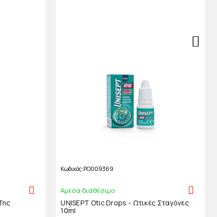
Κωδικός
PO009369
Άμεσα διαθέσιμο
Της
UNISEPT Otic Drops - Ωτικές Σταγόνες
10ml