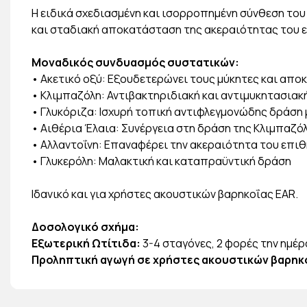
Η ειδικά σχεδιασμένη και ισορροπημένη σύνθεση το
και σταδιακή αποκατάσταση της ακεραιότητας του ε
Μοναδικός συνδυασμός συστατικών:
• Ακετικό οξύ: Εξουδετερώνει τους μύκητες και απο
• Κλιμπαζόλη: Αντιβακτηριδιακή και αντιμυκητασια
• Γλυκόριζα: Ισχυρή τοπική αντιφλεγμονώδης δράση 
• Αιθέρια Έλαια: Συνέργεια στη δράση της Κλιμπαζό
• Αλλαντοΐνη: Επαναφέρει την ακεραιότητα του επιθ
• Γλυκερόλη: Μαλακτική και καταπραϋντική δράση
Ιδανικό και για χρήστες ακουστικών βαρηκοΐας EAR.
Δοσολογικό σχήμα:
Εξωτερική Ωτίτιδα:
3-4 σταγόνες, 2 φορές την ημέ
Προληπτική αγωγή σε χρήστες ακουστικών βαρηκ