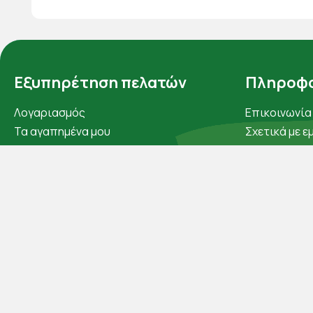
Εξυπηρέτηση πελατών
Πληροφο
Λογαριασμός
Επικοινωνία
Τα αγαπημένα μου
Σχετικά με ε
Τρόποι παραγγελίας
Πολιτική απ
Τρόποι πληρωμής
Όροι χρήσης
Έξοδα αποστολής
Cookies
Επιστροφές προϊοντων
Άρθρα
Εξέλιξη παραγγελίας