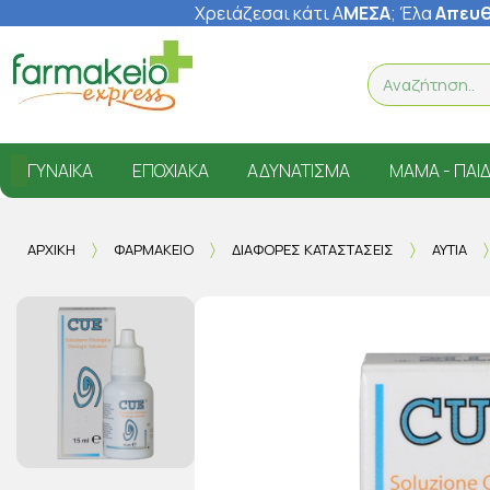
Χρειάζεσαι κάτι Α
ΜΕΣΑ
; Έ
λα
Απευθ
ΓΥΝΑΊΚΑ
ΕΠΟΧΙΑΚΆ
ΑΔΥΝΆΤΙΣΜΑ
ΜΑΜΆ - ΠΑΙΔ
ΑΡΧΙΚΉ
ΦΑΡΜΑΚΕΊΟ
ΔΙΆΦΟΡΕΣ ΚΑΤΑΣΤΆΣΕΙΣ
ΑΥΤΙΆ