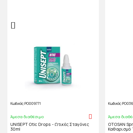
Κωδικός
PO009771
Κωδικός
PO03
Άμεσα διαθέσιμο
Άμεσα διαθέ
UNISEPT Otic Drops - Ωτικές Σταγόνες
OTOSAN Spra
30ml
Καθαρισμό 