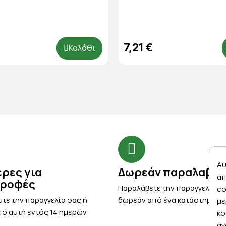
7,21 €
Καλάθι
Αυ
έρες για
Δωρεάν παραλαβή
απ
τροφές
Παραλάβετε την παραγγελία σ
co
τε την παραγγελία σας ή
δωρεάν από ένα κατάστημα μ
με
ό αυτή εντός 14 ημερών
κο
αγ