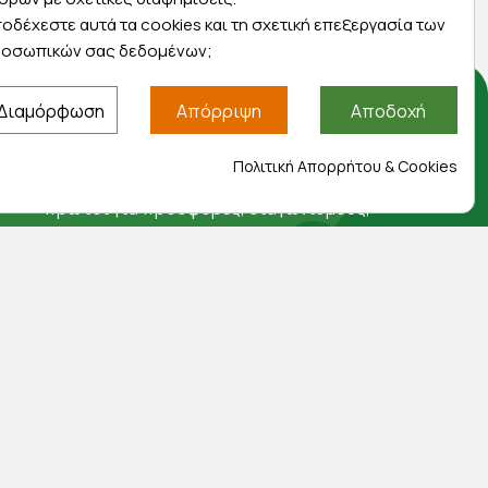
οδέχεστε αυτά τα cookies και τη σχετική επεξεργασία των
οσωπικών σας δεδομένων;
Διαμόρφωση
Απόρριψη
Αποδοχή
Αποκλειστικές προσφορές
Πολιτική Απορρήτου & Cookies
Εγγραφείτε με το email σας για να ενημερώνεστε
πρώτοι για προσφορές, διαγωνισμούς,
εκπτωτικούς κωδικούς και μοναδικά δώρα!
Βρείτε μας στα social