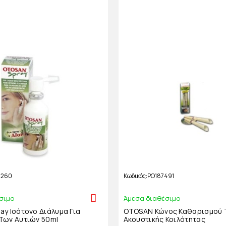
6260
Κωδικός
PO187491
σιμο
Άμεσα διαθέσιμο
y Ισότονο Διάλυμα Για
OTOSAN Κώνος Καθαρισμού 
Των Αυτιών 50ml
Ακουστικής Κοιλότητας