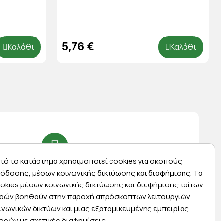
5,76 €
Καλάθι
Καλάθι
τό το κατάστημα χρησιμοποιεί cookies για σκοπούς
Express αποστολές
όδοσης, μέσων κοινωνικής δικτύωσης και διαφήμισης. Τα
ας
Κάντε σήμερα την παραγγελία σας και
okies μέσων κοινωνικής δικτύωσης και διαφήμισης τρίτων
ας
παραλάβετε αύριο στην πόρτα σας
ρών βοηθούν στην παροχή απρόσκοπτων λειτουργιών
ινωνικών δικτύων και μιας εξατομικευμένης εμπειρίας
ορών με σχετικές διαφημίσεις.