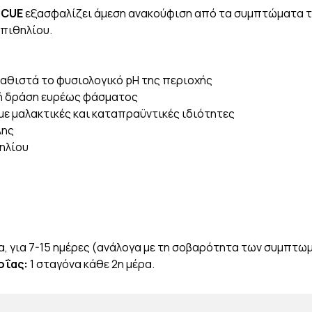
υ
CUE
εξασφαλίζει άμεση ανακούφιση από τα συμπτώματα τ
πιθηλίου.
καθιστά το φυσιολογικό pH της περιοχής
κή δράση ευρέως φάσματος
με μαλακτικές και καταπραϋντικές ιδιότητες
λης
ηλίου
ρα, για 7-15 ημέρες (ανάλογα με τη σοβαρότητα των συμπτω
οΐας:
1 σταγόνα κάθε 2η μέρα.