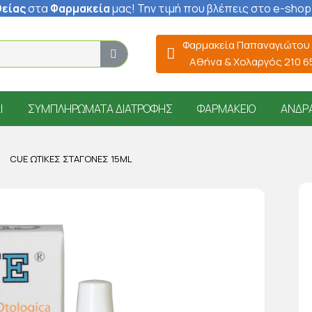
είας
στα
Φαρμακεία
μας
! Την τιμή που βλέπεις στο e-shop
Φαρμακεία Παπαναγιώτου
Αθήνα & Χολαργός 210 
Ί
ΣΥΜΠΛΗΡΏΜΑΤΑ ΔΙΑΤΡΟΦΉΣ
ΦΑΡΜΑΚΕΊΟ
ΆΝΔΡ
CUE ΩΤΙΚΈΣ ΣΤΑΓΌΝΕΣ 15ML