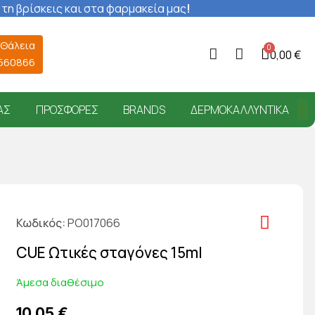
 τη βρίσκεις και στα φαρμακεία μας
!
 Θάλεια
0,00 €
6560866
ΑΣ
ΠΡΟΣΦΟΡΈΣ
BRANDS
ΔΕΡΜΟΚΑΛΛΥΝΤΙΚΆ
Κωδικός
PO017066
CUE Ωτικές σταγόνες 15ml
Άμεσα διαθέσιμο
10,05 €