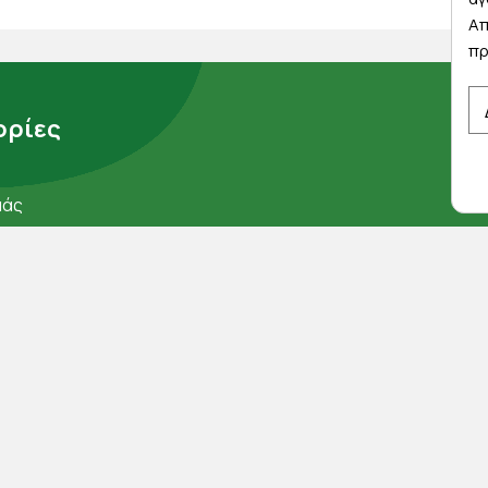
Απ
πρ
ρίες
μάς
ορρήτου