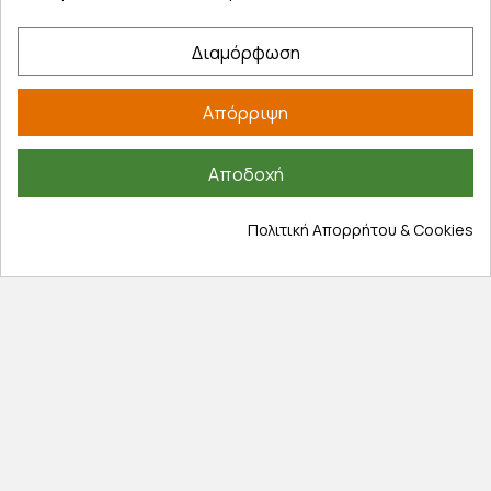
Επιστροφές προϊοντων
Εξέλιξη παραγγελίας
Διαμόρφωση
Πληροφορίες
Απόρριψη
Επικοινωνία
Σχετικά με εμάς
Αποδοχή
Πολιτική απορρήτου
Όροι χρήσης
Πολιτική Απορρήτου & Cookies
Cookies
Άρθρα
Αποκλειστικές προσφορές
Εγγραφείτε με το email σας για να ενημερώνεστε
πρώτοι για προσφορές, διαγωνισμούς, εκπτωτικούς
κωδικούς και μοναδικά δώρα!