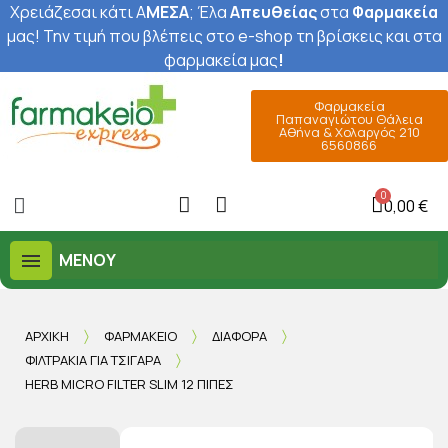
Χρειάζεσαι κάτι Α
ΜΕΣΑ
; Έ
λα
Απευθείας
στα
Φαρμακεία
μας
! Την τιμή που βλέπεις στο e-shop τη βρίσκεις και στα
φαρμακεία μας
!
Φαρμακεία
Παπαναγιώτου Θάλεια
Αθήνα & Χολαργός 210
6560866
0,00 €
ΜΕΝΟΎ
ΑΡΧΙΚΉ
ΦΑΡΜΑΚΕΊΟ
ΔΙΆΦΟΡΑ
ΦΙΛΤΡΆΚΙΑ ΓΙΑ ΤΣΙΓΆΡΑ
HERB MICRO FILTER SLIM 12 ΠΊΠΕΣ