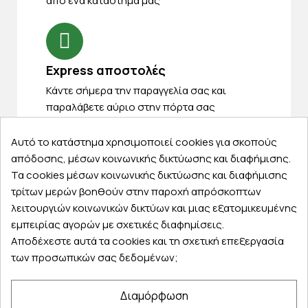
από ένα κατάστημα μας
Express αποστολές
Κάντε σήμερα την παραγγελία σας και
παραλάβετε αύριο στην πόρτα σας
Αυτό το κατάστημα χρησιμοποιεί cookies για σκοπούς
απόδοσης, μέσων κοινωνικής δικτύωσης και διαφήμισης.
Τα cookies μέσων κοινωνικής δικτύωσης και διαφήμισης
Εξυπηρέτηση πελατών
τρίτων μερών βοηθούν στην παροχή απρόσκοπτων
λειτουργιών κοινωνικών δικτύων και μιας εξατομικευμένης
Λογαριασμός
εμπειρίας αγορών με σχετικές διαφημίσεις.
Τα αγαπημένα μου
Αποδέχεστε αυτά τα cookies και τη σχετική επεξεργασία
Τρόποι παραγγελίας
των προσωπικών σας δεδομένων;
Τρόποι πληρωμής
Έξοδα αποστολής
Διαμόρφωση