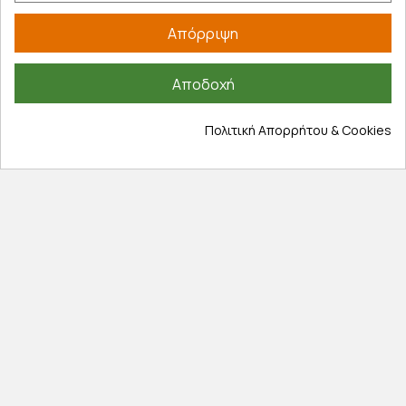
Επιστροφές προϊοντων
Εξέλιξη παραγγελίας
Απόρριψη
Πληροφορίες
Αποδοχή
Επικοινωνία
Σχετικά με εμάς
Πολιτική Απορρήτου & Cookies
Πολιτική απορρήτου
Όροι χρήσης
Cookies
Άρθρα
Αποκλειστικές προσφορές
Εγγραφείτε με το email σας για να ενημερώνεστε
πρώτοι για προσφορές, διαγωνισμούς, εκπτωτικούς
κωδικούς και μοναδικά δώρα!