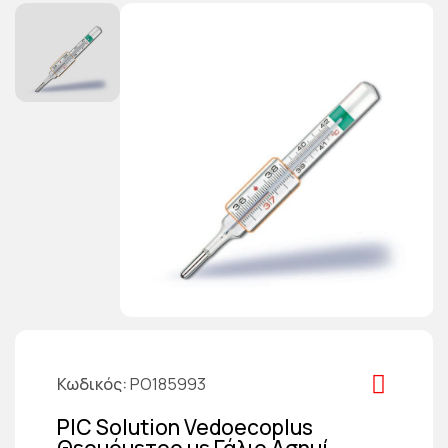
Κωδικός
PO185993
PIC Solution Vedoecoplus
Θερμόμετρο με Γάλιο Ασημί