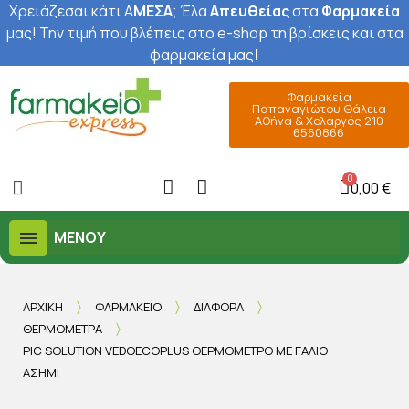
Χρειάζεσαι κάτι Α
ΜΕΣΑ
; Έ
λα
Απευθείας
στα
Φαρμακεία
μας
! Την τιμή που βλέπεις στο e-shop τη βρίσκεις και στα
φαρμακεία μας
!
Φαρμακεία
Παπαναγιώτου Θάλεια
Αθήνα & Χολαργός 210
6560866
0,00 €
ΜΕΝΟΎ
ΑΡΧΙΚΉ
ΦΑΡΜΑΚΕΊΟ
ΔΙΆΦΟΡΑ
ΘΕΡΜΌΜΕΤΡΑ
PIC SOLUTION VEDOECOPLUS ΘΕΡΜΌΜΕΤΡΟ ΜΕ ΓΆΛΙΟ
ΑΣΗΜΊ