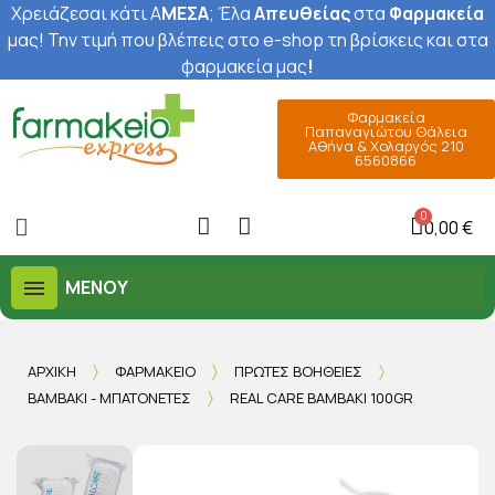
Χρειάζεσαι κάτι Α
ΜΕΣΑ
; Έ
λα
Απευθείας
στα
Φαρμακεία
μας
! Την τιμή που βλέπεις στο e-shop τη βρίσκεις και στα
φαρμακεία μας
!
Φαρμακεία
Παπαναγιώτου Θάλεια
Αθήνα & Χολαργός 210
6560866
0,00 €
ΜΕΝΟΎ
ΑΡΧΙΚΉ
ΦΑΡΜΑΚΕΊΟ
ΠΡΏΤΕΣ ΒΟΉΘΕΙΕΣ
ΒΑΜΒΆΚΙ - ΜΠΑΤΟΝΈΤΕΣ
REAL CARE ΒΑΜΒΆΚΙ 100GR