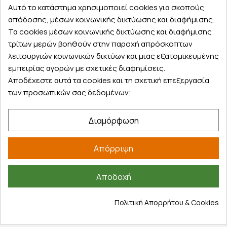
Αυτό το κατάστημα χρησιμοποιεί cookies για σκοπούς
Λογαριασμός
απόδοσης, μέσων κοινωνικής δικτύωσης και διαφήμισης.
Τα cookies μέσων κοινωνικής δικτύωσης και διαφήμισης
Τα αγαπημένα μου
τρίτων μερών βοηθούν στην παροχή απρόσκοπτων
Τρόποι παραγγελίας
λειτουργιών κοινωνικών δικτύων και μιας εξατομικευμένης
Τρόποι πληρωμής
εμπειρίας αγορών με σχετικές διαφημίσεις.
Έξοδα αποστολής
Αποδέχεστε αυτά τα cookies και τη σχετική επεξεργασία
Επιστροφές προϊοντων
των προσωπικών σας δεδομένων;
Εξέλιξη παραγγελίας
Διαμόρφωση
Πληροφορίες
Επικοινωνία
Απόρριψη
Σχετικά με εμάς
Πολιτική απορρήτου
Αποδοχή
Όροι χρήσης
Cookies
Πολιτική Απορρήτου & Cookies
Άρθρα