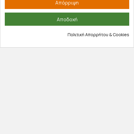
Εξέλιξη παραγγελίας
Απόρριψη
Πληροφορίες
Αποδοχή
Επικοινωνία
Σχετικά με εμάς
Πολιτική Απορρήτου & Cookies
Πολιτική απορρήτου
Όροι χρήσης
Cookies
Άρθρα
Αποκλειστικές προσφορές
Εγγραφείτε με το email σας για να ενημερώνεστε
πρώτοι για προσφορές, διαγωνισμούς, εκπτωτικούς
κωδικούς και μοναδικά δώρα!