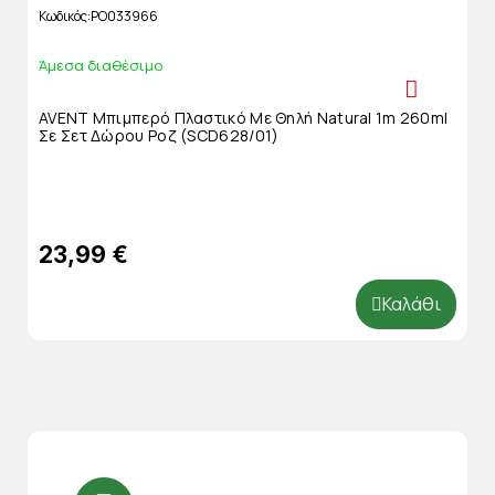
Κωδικός
PO033966
Άμεσα διαθέσιμο
AVENT Μπιμπερό Πλαστικό Με Θηλή Natural 1m 260ml
Σε Σετ Δώρου Ροζ (SCD628/01)
23,99 €
Καλάθι