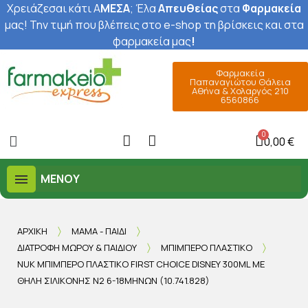
Χρειάζεσαι κάτι Α
ΜΕΣΑ
; Έ
λα
Απευθείας
στα
Φαρμακεία
μας
! Την τιμή που βλέπεις στο e-shop τη βρίσκεις και στα
φαρμακεία μας
!
Φαρμακεία
Παπαναγιώτου Θάλεια
Αθήνα & Χολαργός 210
6560866
0,00 €
ΜΕΝΟΎ
ΑΡΧΙΚΉ
ΜΑΜΆ - ΠΑΙΔΊ
ΔΙΑΤΡΟΦΉ ΜΩΡΟΎ & ΠΑΙΔΙΟΎ
ΜΠΙΜΠΕΡΌ ΠΛΑΣΤΙΚΌ
NUK ΜΠΙΜΠΕΡΌ ΠΛΑΣΤΙΚΌ FIRST CHOICE DISNEY 300ML ΜΕ
ΘΗΛΉ ΣΙΛΙΚΌΝΗΣ Ν2 6-18ΜΗΝΏΝ (10.741.828)