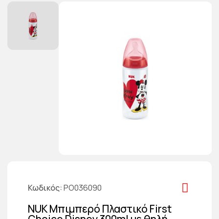
Κωδικός
PO036090
NUK Μπιμπερό Πλαστικό First
Choice Disney 300ml με θηλή