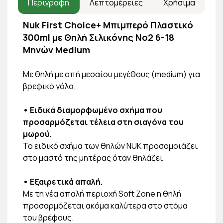
Περιγραφή
Λεπτομέρειες
Χρήσιμα
Nuk First Choice+ Μπιμπερό Πλαστικό
300ml με Θηλή Σιλικόνης Νο2 6-18
Μηνών Medium
Με θηλή με οπή μεσαίου μεγέθους (medium) για
βρεφικό γάλα.
• Ειδικά διαμορφωμένο σχήμα που
προσαρμόζεται τέλεια στη σιαγόνα του
μωρού.
Το ειδικό σχήμα των θηλών NUK προσομοιάζει
στο μαστό της μητέρας όταν θηλάζει
• Εξαιρετικά απαλή.
Με τη νέα απαλή περιοχή Soft Zone η θηλή
προσαρμόζεται ακόμα καλύτερα στο στόμα
του βρέφους.