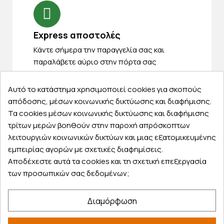
Express αποστολές
Κάντε σήμερα την παραγγελία σας και
παραλάβετε αύριο στην πόρτα σας
Αυτό το κατάστημα χρησιμοποιεί cookies για σκοπούς
απόδοσης, μέσων κοινωνικής δικτύωσης και διαφήμισης.
Τα cookies μέσων κοινωνικής δικτύωσης και διαφήμισης
Εξυπηρέτηση πελατών
τρίτων μερών βοηθούν στην παροχή απρόσκοπτων
λειτουργιών κοινωνικών δικτύων και μιας εξατομικευμένης
Λογαριασμός
εμπειρίας αγορών με σχετικές διαφημίσεις.
Τα αγαπημένα μου
Αποδέχεστε αυτά τα cookies και τη σχετική επεξεργασία
Τρόποι παραγγελίας
των προσωπικών σας δεδομένων;
Τρόποι πληρωμής
Έξοδα αποστολής
Διαμόρφωση
Επιστροφές προϊοντων