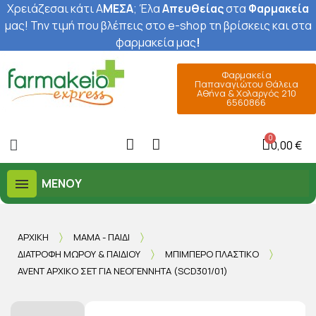
Χρειάζεσαι κάτι Α
ΜΕΣΑ
; Έ
λα
Απευθείας
στα
Φαρμακεία
μας
! Την τιμή που βλέπεις στο e-shop τη βρίσκεις και στα
φαρμακεία μας
!
Φαρμακεία
Παπαναγιώτου Θάλεια
Αθήνα & Χολαργός 210
6560866
0,00 €
ΜΕΝΟΎ
ΑΡΧΙΚΉ
ΜΑΜΆ - ΠΑΙΔΊ
ΔΙΑΤΡΟΦΉ ΜΩΡΟΎ & ΠΑΙΔΙΟΎ
ΜΠΙΜΠΕΡΌ ΠΛΑΣΤΙΚΌ
AVENT ΑΡΧΙΚΌ ΣΕΤ ΓΙΑ ΝΕΟΓΈΝΝΗΤΑ (SCD301/01)