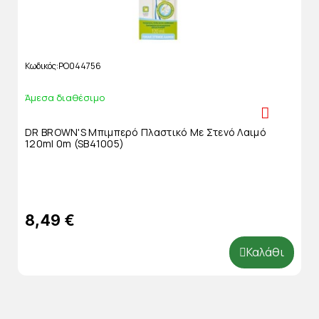
Κωδικός
PO044756
Άμεσα διαθέσιμο
DR BROWN'S Μπιμπερό Πλαστικό Με Στενό Λαιμό
120ml 0m (SB41005)
8,49 €
Καλάθι