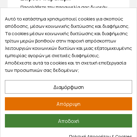
Παραλάβετε την παραγγελία σας δωρεάν
από ένα κατάστημα μας
Αυτό το κατάστημα χρησιμοποιεί cookies για σκοπούς
απόδοσης, μέσων κοινωνικής δικτύωσης και διαφήμισης.
Τα cookies μέσων κοινωνικής δικτύωσης και διαφήμισης
τρίτων μερών βοηθούν στην παροχή απρόσκοπτων
Express αποστολές
λειτουργιών κοινωνικών δικτύων και μιας εξατομικευμένης
Κάντε σήμερα την παραγγελία σας και
εμπειρίας αγορών με σχετικές διαφημίσεις.
παραλάβετε αύριο στην πόρτα σας
Αποδέχεστε αυτά τα cookies και τη σχετική επεξεργασία
των προσωπικών σας δεδομένων;
Διαμόρφωση
Εξυπηρέτηση πελατών
Απόρριψη
Λογαριασμός
Τα αγαπημένα μου
Αποδοχή
Τρόποι παραγγελίας
Τρόποι πληρωμής
Πολιτική Απορρήτου & Cookies