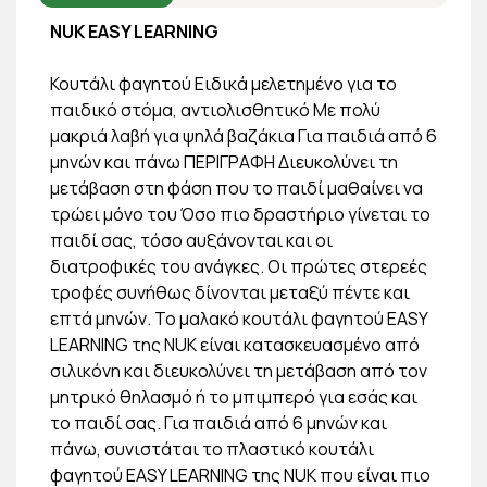
NUK EASY LEARNING
Κουτάλι φαγητού Ειδικά μελετημένο για το
παιδικό στόμα, αντιολισθητικό Με πολύ
μακριά λαβή για ψηλά βαζάκια Για παιδιά από 6
μηνών και πάνω ΠΕΡΙΓΡΑΦΗ Διευκολύνει τη
μετάβαση στη φάση που το παιδί μαθαίνει να
τρώει μόνο του Όσο πιο δραστήριο γίνεται το
παιδί σας, τόσο αυξάνονται και οι
διατροφικές του ανάγκες. Οι πρώτες στερεές
τροφές συνήθως δίνονται μεταξύ πέντε και
επτά μηνών. Το μαλακό κουτάλι φαγητού EASY
LEARNING της NUK είναι κατασκευασμένο από
σιλικόνη και διευκολύνει τη μετάβαση από τον
μητρικό θηλασμό ή το μπιμπερό για εσάς και
το παιδί σας. Για παιδιά από 6 μηνών και
πάνω, συνιστάται το πλαστικό κουτάλι
φαγητού EASY LEARNING της NUK που είναι πιο