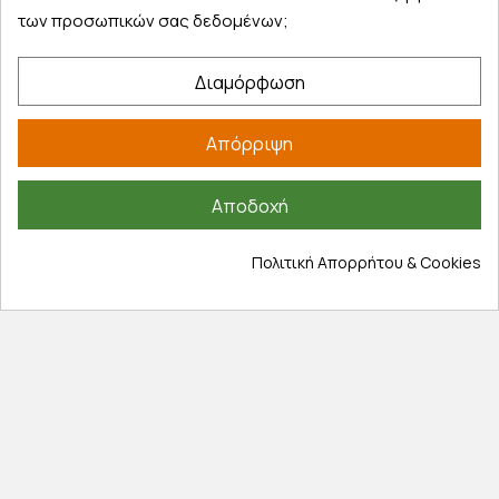
Τα αγαπημένα μου
των προσωπικών σας δεδομένων;
Τρόποι παραγγελίας
Τρόποι πληρωμής
Διαμόρφωση
Έξοδα αποστολής
Επιστροφές προϊοντων
Απόρριψη
Εξέλιξη παραγγελίας
Πληροφορίες
Αποδοχή
Επικοινωνία
Πολιτική Απορρήτου & Cookies
Σχετικά με εμάς
Πολιτική απορρήτου
Όροι χρήσης
Cookies
Άρθρα
Αποκλειστικές προσφορές