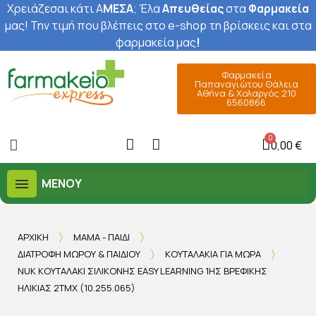
Χρειάζεσαι κάτι Α
ΜΕΣΑ
; Έ
λα
Απευθείας
στα
Φαρμακεία
μας
! Την τιμή που βλέπεις στο e-shop τη βρίσκεις και στα
φαρμακεία μας
!
Φαρμακεία
Παπαναγιώτου Θάλεια
Αθήνα & Χολαργός 210
6560866
0,00 €
ΜΕΝΟΎ
ΑΡΧΙΚΉ
ΜΑΜΆ - ΠΑΙΔΊ
ΔΙΑΤΡΟΦΉ ΜΩΡΟΎ & ΠΑΙΔΙΟΎ
ΚΟΥΤΑΛΆΚΙΑ ΓΙΑ ΜΩΡΆ
NUK ΚΟΥΤΑΛΆΚΙ ΣΙΛΙΚΌΝΗΣ EASY LEARNING 1ΗΣ ΒΡΕΦΙΚΉΣ
ΗΛΙΚΊΑΣ 2ΤΜΧ (10.255.065)