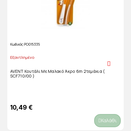
Κωδικός
PO015335
Εξαντλημένο
AVENT Κουτάλι Με Μαλακό Άκρο 6m 2τεμάχια (
SCF710/00 )
10,49 €
Καλάθι