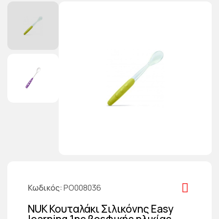
Κωδικός
PO008036
NUK Κουταλάκι Σιλικόνης Easy
learning 1ης βρεφικής ηλικίας