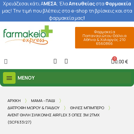
Χρειάζεσαι κάτι Α
ΜΕΣΑ
; Έ
λα
Απευθείας
στα
Φαρμακεία
μας
! Την τιμή που βλέπεις στο e-shop τη βρίσκεις και στα
φαρμακεία μας
!
Φαρμακεία
Παπαναγιώτου Θάλεια
Αθήνα & Χολαργός 210
6560866
0,00 €
ΜΕΝΟΎ
ΑΡΧΙΚΉ
ΜΑΜΆ - ΠΑΙΔΊ
ΔΙΑΤΡΟΦΉ ΜΩΡΟΎ & ΠΑΙΔΙΟΎ
ΘΗΛΈΣ ΜΠΙΜΠΕΡΌ
AVENT ΘΗΛΉ ΣΙΛΙΚΌΝΗΣ AIRFLEX 3 ΟΠΈΣ 3M 2ΤΜΧ
(SCF633/27)