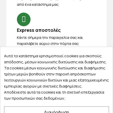
από ένα κατάστημα μας
Express αποστολές
Κάντε σήμερα την παραγγελία σας και
παραλάβετε αύριο στην πόρτα σας
Αυτό το κατάστημα χρησιμοποιεί cookies για σκοπούς
απόδοσης, μέσων κοινωνικής δικτύωσης και διαφήμισης.
Τα cookies μέσων κοινωνικής δικτύωσης και διαφήμισης
τρίτων μερών βοηθούν στην παροχή απρόσκοπτων
Εξυπηρέτηση πελατών
λειτουργιών κοινωνικών δικτύων και μιας εξατομικευμένης
Λογαριασμός
εμπειρίας αγορών με σχετικές διαφημίσεις.
Τα αγαπημένα μου
Αποδέχεστε αυτά τα cookies και τη σχετική επεξεργασία
των προσωπικών σας δεδομένων;
Τρόποι παραγγελίας
Τρόποι πληρωμής
Διαμόρφωση
Έξοδα αποστολής