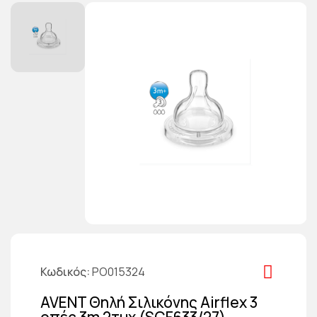
Κωδικός
PO015324
AVENT Θηλή Σιλικόνης Airflex 3
οπές 3m 2τμχ (SCF633/27)