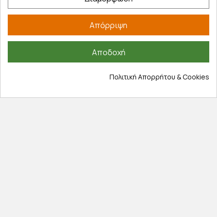
Επιστροφές προϊοντων
Εξέλιξη παραγγελίας
Απόρριψη
Πληροφορίες
Αποδοχή
Επικοινωνία
Πολιτική Απορρήτου & Cookies
Σχετικά με εμάς
Πολιτική απορρήτου
Όροι χρήσης
Cookies
Άρθρα
Αποκλειστικές προσφορές
Εγγραφείτε με το email σας για να ενημερώνεστε
πρώτοι για προσφορές, διαγωνισμούς, εκπτωτικούς
κωδικούς και μοναδικά δώρα!