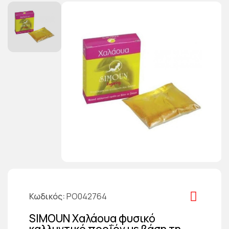
Κωδικός
PO042764
SIMOUN Χαλάουα φυσικό
καλλυντικό προΐόν με βάση τη