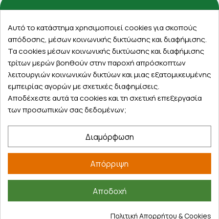
Εξυπηρέτηση πελατών
Αυτό το κατάστημα χρησιμοποιεί cookies για σκοπούς
απόδοσης, μέσων κοινωνικής δικτύωσης και διαφήμισης.
Λογαριασμός
Τα cookies μέσων κοινωνικής δικτύωσης και διαφήμισης
Τα αγαπημένα μου
τρίτων μερών βοηθούν στην παροχή απρόσκοπτων
Τρόποι παραγγελίας
λειτουργιών κοινωνικών δικτύων και μιας εξατομικευμένης
Τρόποι πληρωμής
εμπειρίας αγορών με σχετικές διαφημίσεις.
Έξοδα αποστολής
Αποδέχεστε αυτά τα cookies και τη σχετική επεξεργασία
Επιστροφές προϊοντων
των προσωπικών σας δεδομένων;
Εξέλιξη παραγγελίας
Διαμόρφωση
Πληροφορίες
Επικοινωνία
Απόρριψη
Σχετικά με εμάς
Πολιτική απορρήτου
Αποδοχή
Όροι χρήσης
Cookies
Πολιτική Απορρήτου & Cookies