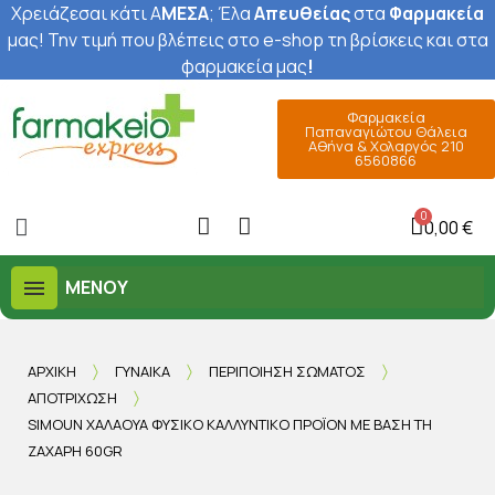
Χρειάζεσαι κάτι Α
ΜΕΣΑ
; Έ
λα
Απευθείας
στα
Φαρμακεία
μας
! Την τιμή που βλέπεις στο e-shop τη βρίσκεις και στα
φαρμακεία μας
!
Φαρμακεία
Παπαναγιώτου Θάλεια
Αθήνα & Χολαργός 210
6560866
0,00 €
ΜΕΝΟΎ
ΑΡΧΙΚΉ
ΓΥΝΑΊΚΑ
ΠΕΡΙΠΟΊΗΣΗ ΣΏΜΑΤΟΣ
ΑΠΟΤΡΊΧΩΣΗ
SIMOUN ΧΑΛΆΟΥΑ ΦΥΣΙΚΌ ΚΑΛΛΥΝΤΙΚΌ ΠΡΟΪ́ΌΝ ΜΕ ΒΆΣΗ ΤΗ
ΖΆΧΑΡΗ 60GR