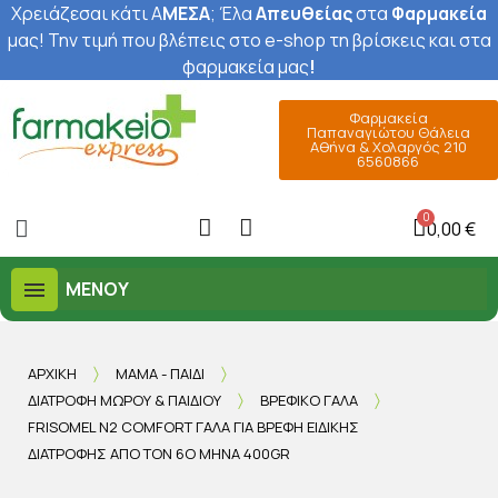
Χρειάζεσαι κάτι Α
ΜΕΣΑ
; Έ
λα
Απευθείας
στα
Φαρμακεία
μας
! Την τιμή που βλέπεις στο e-shop τη βρίσκεις και στα
φαρμακεία μας
!
Φαρμακεία
Παπαναγιώτου Θάλεια
Αθήνα & Χολαργός 210
6560866
0,00 €
ΜΕΝΟΎ
ΑΡΧΙΚΉ
ΜΑΜΆ - ΠΑΙΔΊ
ΔΙΑΤΡΟΦΉ ΜΩΡΟΎ & ΠΑΙΔΙΟΎ
ΒΡΕΦΙΚΌ ΓΆΛΑ
FRISOMEL N2 COMFORT ΓΆΛΑ ΓΙΑ ΒΡΈΦΗ ΕΙΔΙΚΉΣ
ΔΙΑΤΡΟΦΉΣ ΑΠΌ ΤΟΝ 6Ο ΜΉΝΑ 400GR