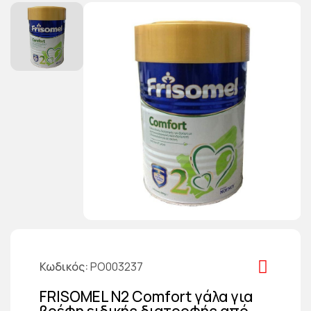
Κωδικός
PO003237
FRISOMEL N2 Comfort γάλα για
βρέφη ειδικής διατροφής από