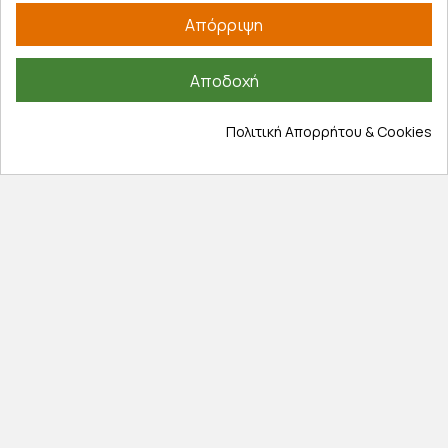
Απόρριψη
Επικοινωνία
Σχετικά με εμάς
Αποδοχή
Πολιτική απορρήτου
Όροι χρήσης
Πολιτική Απορρήτου & Cookies
Cookies
Άρθρα
Αποκλειστικές προσφορές
Εγγραφείτε με το email σας για να ενημερώνεστε
πρώτοι για προσφορές, διαγωνισμούς, εκπτωτικούς
κωδικούς και μοναδικά δώρα!