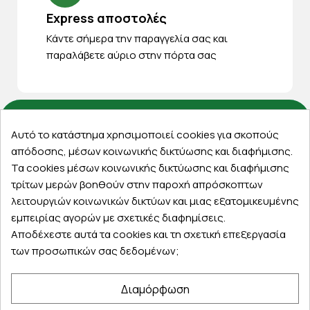
Express αποστολές
Κάντε σήμερα την παραγγελία σας και
παραλάβετε αύριο στην πόρτα σας
Αυτό το κατάστημα χρησιμοποιεί cookies για σκοπούς
Εξυπηρέτηση πελατών
απόδοσης, μέσων κοινωνικής δικτύωσης και διαφήμισης.
Τα cookies μέσων κοινωνικής δικτύωσης και διαφήμισης
Λογαριασμός
τρίτων μερών βοηθούν στην παροχή απρόσκοπτων
Τα αγαπημένα μου
λειτουργιών κοινωνικών δικτύων και μιας εξατομικευμένης
Τρόποι παραγγελίας
εμπειρίας αγορών με σχετικές διαφημίσεις.
Τρόποι πληρωμής
Αποδέχεστε αυτά τα cookies και τη σχετική επεξεργασία
Έξοδα αποστολής
των προσωπικών σας δεδομένων;
Επιστροφές προϊοντων
Εξέλιξη παραγγελίας
Διαμόρφωση
Πληροφορίες