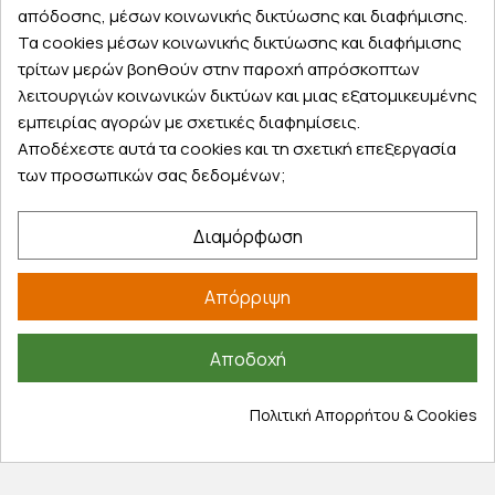
Λογαριασμός
απόδοσης, μέσων κοινωνικής δικτύωσης και διαφήμισης.
Τα αγαπημένα μου
Τα cookies μέσων κοινωνικής δικτύωσης και διαφήμισης
τρίτων μερών βοηθούν στην παροχή απρόσκοπτων
Τρόποι παραγγελίας
λειτουργιών κοινωνικών δικτύων και μιας εξατομικευμένης
Τρόποι πληρωμής
εμπειρίας αγορών με σχετικές διαφημίσεις.
Έξοδα αποστολής
Αποδέχεστε αυτά τα cookies και τη σχετική επεξεργασία
Επιστροφές προϊοντων
των προσωπικών σας δεδομένων;
Εξέλιξη παραγγελίας
Πληροφορίες
Διαμόρφωση
Επικοινωνία
Απόρριψη
Σχετικά με εμάς
Πολιτική απορρήτου
Αποδοχή
Όροι χρήσης
Cookies
Πολιτική Απορρήτου & Cookies
Άρθρα
Αποκλειστικές προσφορές