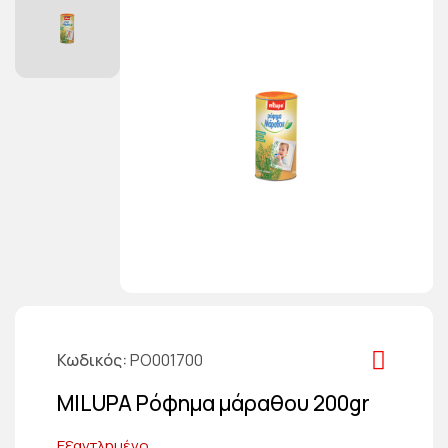
Κωδικός
PO001700
MILUPA Ρόφημα μάραθου 200gr
Εξαντλημένο