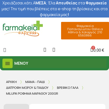
Χρειάζεσαι κάτι Α
ΜΕΣΑ
; Έ
λα
Απευθείας
στα
Φαρμακεία
μας
! Την τιμή που βλέπεις στο e-shop τη βρίσκεις και στα
φαρμακεία μας
!
Φαρμακεία
Παπαναγιώτου Θάλεια
Αθήνα & Χολαργός 210
6560866
0,00 €
ΜΕΝΟΎ
ΑΡΧΙΚΉ
ΜΑΜΆ - ΠΑΙΔΊ
ΔΙΑΤΡΟΦΉ ΜΩΡΟΎ & ΠΑΙΔΙΟΎ
ΒΡΕΦΙΚΌ ΓΆΛΑ
MILUPA ΡΌΦΗΜΑ ΜΆΡΑΘΟΥ 200GR