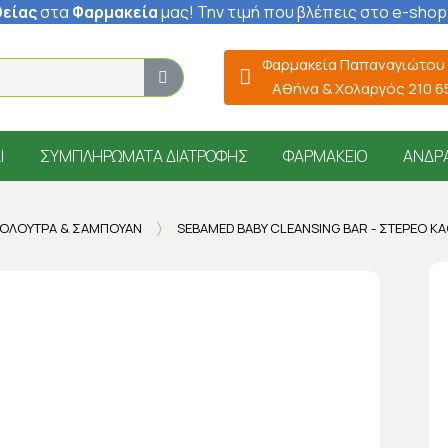
είας
στα
Φαρμακεία
μας
! Την τιμή που βλέπεις στο e-shop
Φαρμακεία Παπαναγιώτου
Αθήνα & Χολαργός 210 
Ί
ΣΥΜΠΛΗΡΏΜΑΤΑ ΔΙΑΤΡΟΦΉΣ
ΦΑΡΜΑΚΕΊΟ
ΆΝΔΡ
ΡΌΛΟΥΤΡΑ & ΣΑΜΠΟΥΆΝ
SEBAMED BABY CLEANSING BAR - ΣΤΈΡΕΟ ΚΑ