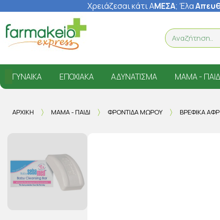
Χρειάζεσαι κάτι Α
ΜΕΣΑ
; Έ
λα
Απευθ
ΓΥΝΑΊΚΑ
ΕΠΟΧΙΑΚΆ
ΑΔΥΝΆΤΙΣΜΑ
ΜΑΜΆ - ΠΑΙΔ
ΑΡΧΙΚΉ
ΜΑΜΆ - ΠΑΙΔΊ
ΦΡΟΝΤΊΔΑ ΜΩΡΟΎ
ΒΡΕΦΙΚΆ ΑΦ