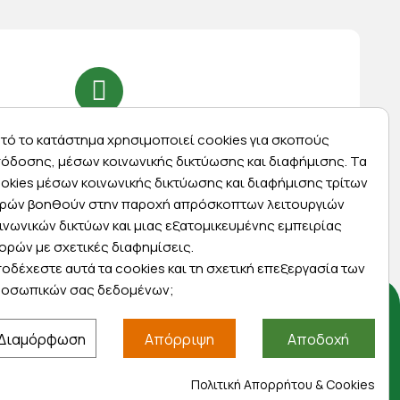
Express αποστολές
τό το κατάστημα χρησιμοποιεί cookies για σκοπούς
ας
Κάντε σήμερα την παραγγελία σας και
όδοσης, μέσων κοινωνικής δικτύωσης και διαφήμισης. Τα
ας
παραλάβετε αύριο στην πόρτα σας
okies μέσων κοινωνικής δικτύωσης και διαφήμισης τρίτων
ρών βοηθούν στην παροχή απρόσκοπτων λειτουργιών
ινωνικών δικτύων και μιας εξατομικευμένης εμπειρίας
ορών με σχετικές διαφημίσεις.
οδέχεστε αυτά τα cookies και τη σχετική επεξεργασία των
οσωπικών σας δεδομένων;
Αποκλειστικές προσφορές
Διαμόρφωση
Απόρριψη
Αποδοχή
Εγγραφείτε με το email σας για να ενημερώνεστε
Πολιτική Απορρήτου & Cookies
πρώτοι για προσφορές, διαγωνισμούς,