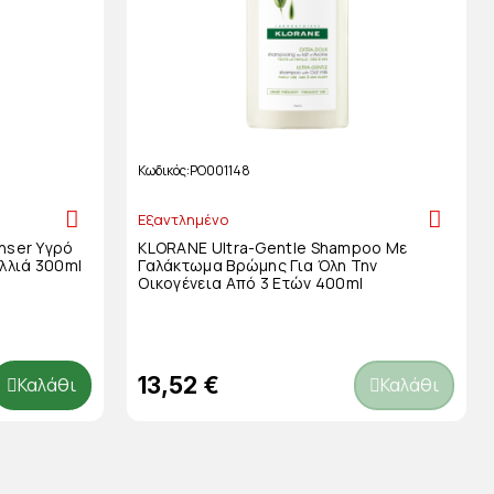
Κωδικός
PO001148
Εξαντλημένο
anser Υγρό
KLORANE Ultra-Gentle Shampoo Με
λλιά 300ml
Γαλάκτωμα Βρώμης Για Όλη Την
Οικογένεια Από 3 Ετών 400ml
13,52 €
Καλάθι
Καλάθι