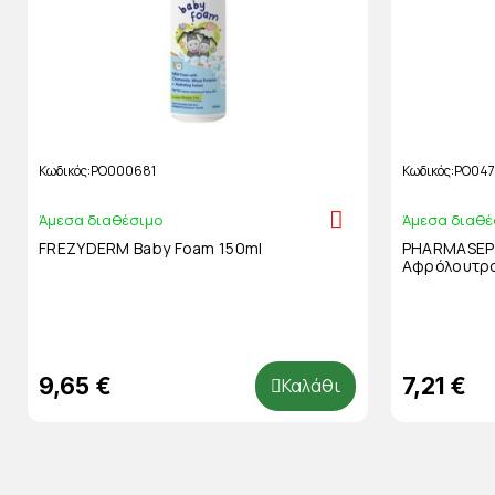
Κωδικός
PO000681
Κωδικός
PO047
Άμεσα διαθέσιμο
Άμεσα διαθέ
FREZYDERM Baby Foam 150ml
PHARMASEPT
Αφρόλουτρο
9,65 €
7,21 €
Καλάθι