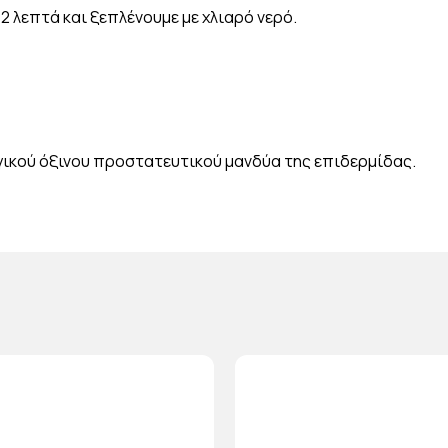
2 λεπτά και ξεπλένουμε με χλιαρό νερό.
ογικού όξινου προστατευτικού μανδύα της επιδερμίδας.