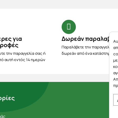
έρες για
Δωρεάν παραλαβή
Αυ
τροφές
Παραλάβετε την παραγγελία σ
απ
τε την παραγγελία σας ή
δωρεάν από ένα κατάστημα μ
co
ό αυτή εντός 14 ημερών
με
κο
αγ
Απ
πρ
ρίες
μάς