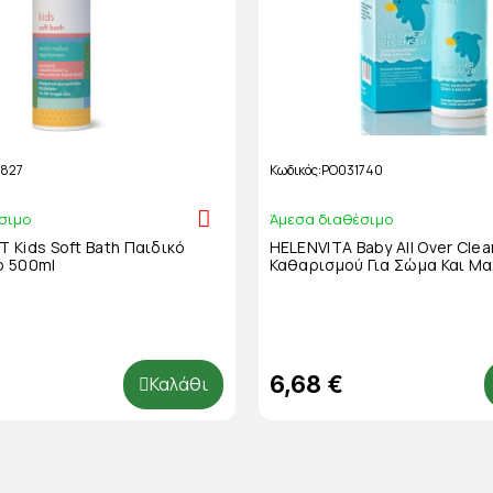
827
Κωδικός
PO031740
σιμο
Άμεσα διαθέσιμο
 Kids Soft Bath Παιδικό
HELENVITA Baby All Over Cle
 500ml
Καθαρισμού Για Σώμα Και Μα
6,68 €
Καλάθι