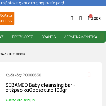
 τη βρίσκεις και στα φαρμακεία μας
!
 Θάλεια
0,00 €
6560866
ΑΣ
ΠΡΟΣΦΟΡΈΣ
BRANDS
ΔΕΡΜΟΚΑΛΛΥΝΤΙΚΆ
ΘΑΡΙΣΤΙΚΌ 100GR
Κωδικός
PO008650
SEBAMED Baby cleansing bar -
στέρεο καθαριστικό 100gr
Άμεσα διαθέσιμο