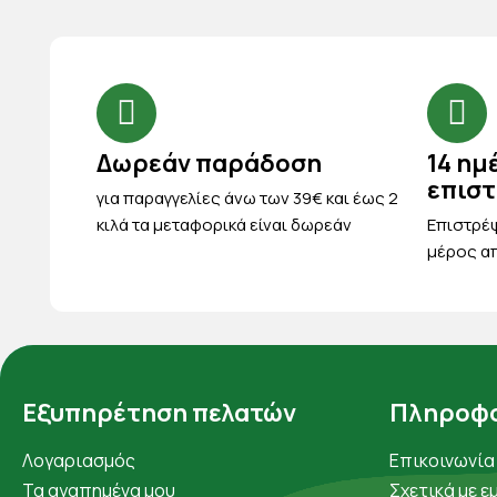
Δωρεάν παράδοση
14 ημ
επισ
για παραγγελίες άνω των 39€ και έως 2
κιλά τα μεταφορικά είναι δωρεάν
Eπιστρέψ
μέρος απ
Εξυπηρέτηση πελατών
Πληροφο
Λογαριασμός
Επικοινωνία
Τα αγαπημένα μου
Σχετικά με ε