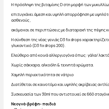
Η πρόσληψη της βιταμίνης D στη μορφή των μυκυλλίω
επιτυγχάνει άμεση και υψηλή απορρόφηση με υψηλότα
ασθενούς ,
ακόμα και σε περιπτώσεις με διαταραχή της πέψης κ
Η σύνθεση της νέας γενιάς D3 fix drops χαρακτηρίζετ
γλυκαντικό (D3 fix drops 200).
Ελεύθερο από κοινά αλλεργιογόνα όπως: γάλα/ λακτόζη
Χωρίς σάκχαρα, αλκοόλη & τεχνητά χρώματα.
Χαμηλή περιεκτικότητα σε νάτριο
Διατίθεται σε καινοτόμο και υψηλής ακρίβειας αντλί
Συσκευασία των 30ml που αντιστοιχεί σε 660 σταγόν
Νεογνά-βρέφη- παιδιά