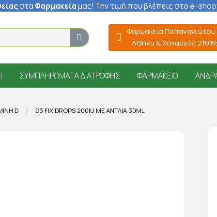
είας
στα
Φαρμακεία
μας
! Την τιμή που βλέπεις στο e-shop
Φαρμακεία Παπαναγιώτου
Αθήνα & Χολαργός 210 
Ί
ΣΥΜΠΛΗΡΏΜΑΤΑ ΔΙΑΤΡΟΦΉΣ
ΦΑΡΜΑΚΕΊΟ
ΆΝΔΡ
ΜΊΝΗ D
D3 FIX DROPS 200IU ΜΕ ΑΝΤΛΊΑ 30ML