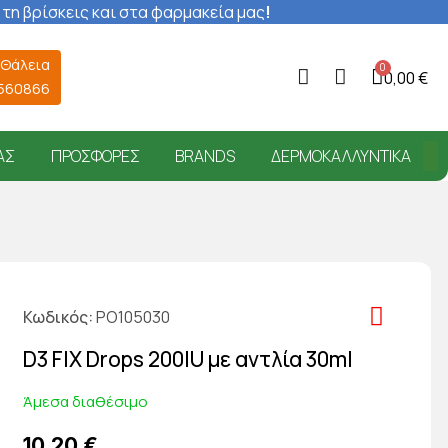
 τη βρίσκεις και στα φαρμακεία μας
!
 Θάλεια
0,00 €
6560866
ΑΣ
ΠΡΟΣΦΟΡΈΣ
BRANDS
ΔΕΡΜΟΚΑΛΛΥΝΤΙΚΆ
Κωδικός
PO105030
D3 FIX Drops 200IU με αντλία 30ml
Άμεσα διαθέσιμο
10,20 €