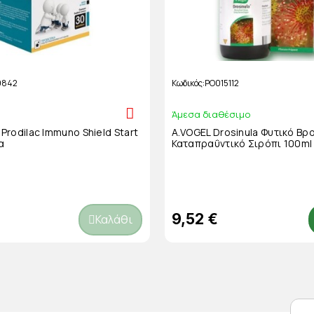
9842
Κωδικός
PO015112
Άμεσα διαθέσιμο
rodilac Immuno Shield Start
A.VOGEL Drosinula Φυτικό Βρ
α
Καταπραΰντικό Σιρόπι 100ml
9,52 €
Καλάθι