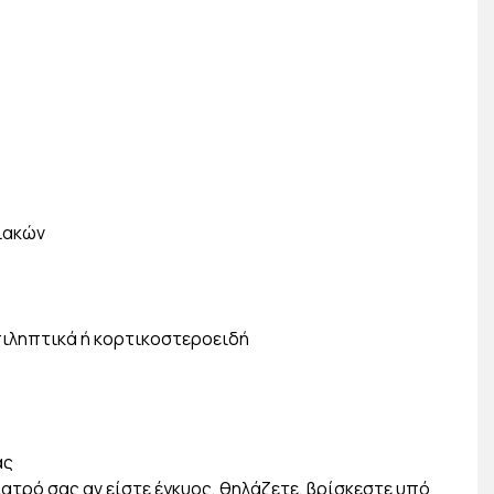
λιακών
πιληπτικά ή κορτικοστεροειδή
ας
ατρό σας αν είστε έγκυος, θηλάζετε, βρίσκεστε υπό