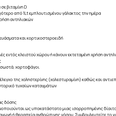
σε βιταμίνη D
γότερο από 1Lt εμπλουτισμένου γάλακτος την ημέρα
χρήση αντηλιακών
κευάσματα και κορτικοστεροειδή
ές εντός κλειστού χώρου ή κάνουν εκτεταμένη χρήση αντη
ς
ι σωστά, χορτοφάγοι
έλεγχο της χοληστερίνης (χολεστυραμίνη) καθώς και αντιε
ιστορικό τυχαίων καταγμάτων
ας δόσης
μοποιούνται ως υποκατάστατο μιας ισορροπημένης δίαιτ
 αγωγή ή θεραπεία ανθρώπινης νόσου. Συμβουλευτείτε το γι