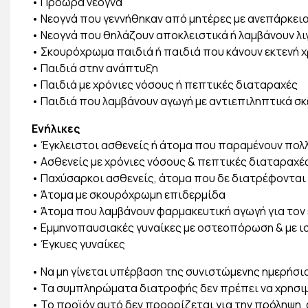
• Πρόωρα νεογνά
• Νεογνά που γεννήθηκαν από μητέρες με ανεπάρκεια 
• Νεογνά που θηλάζουν αποκλειστικά ή λαμβάνουν λι
• Σκουρόχρωμα παιδιά ή παιδιά που κάνουν εκτενή 
• Παιδιά στην ανάπτυξη
• Παιδιά με χρόνιες νόσους ή πεπτικές διαταραχές
• Παιδιά που λαμβάνουν αγωγή με αντιεπιληπτικά σ
Ενήλικες
• Έγκλειστοι ασθενείς ή άτομα που παραμένουν πολλ
• Ασθενείς με χρόνιες νόσους & πεπτικές διαταραχέ
• Παχύσαρκοι ασθενείς, άτομα που δε διατρέφοντα
• Άτομα με σκουρόχρωμη επιδερμίδα
• Άτομα που λαμβάνουν φαρμακευτική αγωγή για τον 
• Εμμηνοπαυσιακές γυναίκες με οστεοπόρωση & με 
• Έγκυες γυναίκες
• Να μη γίνεται υπέρβαση της συνιστώμενης ημερήσι
• Τα συμπληρώματα διατροφής δεν πρέπει να χρησι
• Το προϊόν αυτό δεν προορίζεται για την πρόληψη,