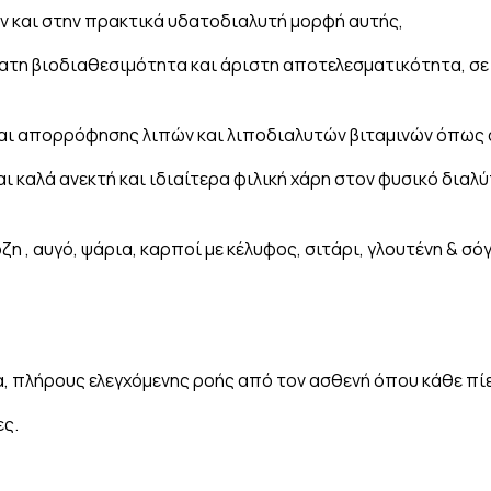
ν και στην πρακτικά υδατοδιαλυτή μορφή αυτής,
τη βιοδιαθεσιμότητα και άριστη αποτελεσματικότητα, σε ό
αι απορρόφησης λιπών και λιποδιαλυτών βιταμινών όπως ασ
αι καλά ανεκτή και ιδιαίτερα φιλική χάρη στον φυσικό διαλ
 , αυγό, ψάρια, καρποί με κέλυφος, σιτάρι, γλουτένη & σόγ
α, πλήρους ελεγχόμενης ροής από τον ασθενή όπου κάθε πί
ες.