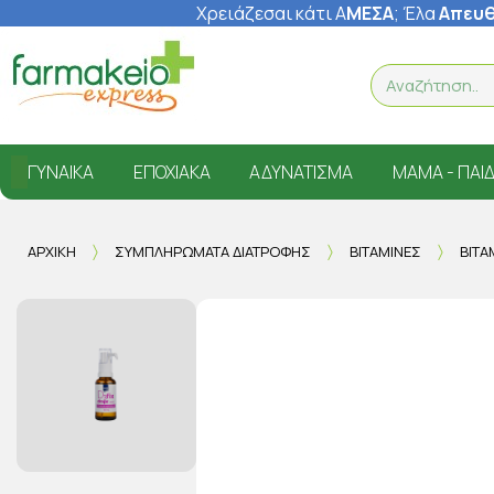
Χρειάζεσαι κάτι Α
ΜΕΣΑ
; Έ
λα
Απευθ
ΓΥΝΑΊΚΑ
ΕΠΟΧΙΑΚΆ
ΑΔΥΝΆΤΙΣΜΑ
ΜΑΜΆ - ΠΑΙΔ
ΑΡΧΙΚΉ
ΣΥΜΠΛΗΡΏΜΑΤΑ ΔΙΑΤΡΟΦΉΣ
ΒΙΤΑΜΊΝΕΣ
ΒΙΤΑ