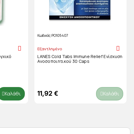
Κωδικός
PO105407
Εξαντλημένο
ογχικό
LANES Cold Tabs Immune Relief Ενίσχυση
Ανοσοποιητικού 30 Caps
11,92 €
Καλάθι
Καλάθι