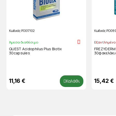
Κωδικός
PO017102
Κωδικός
PO08
Άμεσα διαθέσιμο
Εξαντλημένο
QUEST Acidophilus Plus Biotix
FREZYDERM P
30capsules
30φακελάκι
11,16 €
15,42 €
Καλάθι