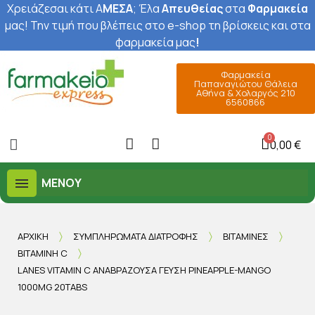
Χρειάζεσαι κάτι Α
ΜΕΣΑ
; Έ
λα
Απευθείας
στα
Φαρμακεία
μας
! Την τιμή που βλέπεις στο e-shop τη βρίσκεις και στα
φαρμακεία μας
!
Φαρμακεία
Παπαναγιώτου Θάλεια
Αθήνα & Χολαργός 210
6560866
0,00 €
ΜΕΝΟΎ
ΑΡΧΙΚΉ
ΣΥΜΠΛΗΡΏΜΑΤΑ ΔΙΑΤΡΟΦΉΣ
ΒΙΤΑΜΊΝΕΣ
ΒΙΤΑΜΊΝΗ C
LANES VITAMIN C ΑΝΑΒΡΆΖΟΥΣΑ ΓΕΎΣΗ PINEAPPLE-MANGO
1000MG 20TABS