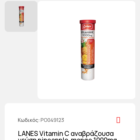
Κωδικός
PO049123
LANES Vitamin C αναβράζουσα
γεύση pineapple-mango 1000mg