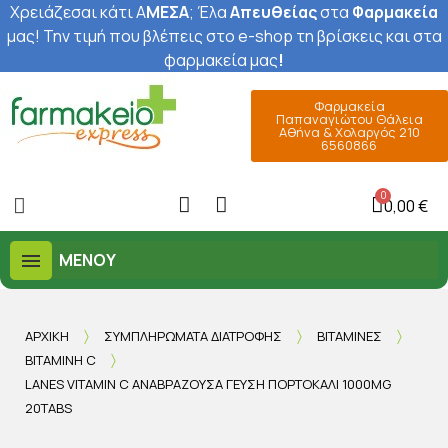
Χρειάζεσαι κάτι Α
ΜΕΣΑ
; Έ
λα
Απευθείας
στα
Φαρμακεία
μας
! Την τιμή που βλέπεις στο e-shop τη βρίσκεις και στα
φαρμακεία μας
!
Φαρμακεία
Παπαναγιώτου Θάλεια
Αθήνα & Χολαργός 210
6560866
0,00 €
ΜΕΝΟΎ
ΑΡΧΙΚΉ
ΣΥΜΠΛΗΡΏΜΑΤΑ ΔΙΑΤΡΟΦΉΣ
ΒΙΤΑΜΊΝΕΣ
ΒΙΤΑΜΊΝΗ C
LANES VITAMIN C ΑΝΑΒΡΆΖΟΥΣΑ ΓΕΎΣΗ ΠΟΡΤΟΚΆΛΙ 1000MG
20TABS