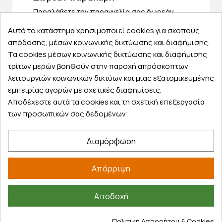
Παραλάβετε την παραγγελία σας δωρεάν
από ένα κατάστημα μας
Αυτό το κατάστημα χρησιμοποιεί cookies για σκοπούς
απόδοσης, μέσων κοινωνικής δικτύωσης και διαφήμισης.
Τα cookies μέσων κοινωνικής δικτύωσης και διαφήμισης
τρίτων μερών βοηθούν στην παροχή απρόσκοπτων
Express αποστολές
λειτουργιών κοινωνικών δικτύων και μιας εξατομικευμένης
Κάντε σήμερα την παραγγελία σας και
εμπειρίας αγορών με σχετικές διαφημίσεις.
παραλάβετε αύριο στην πόρτα σας
Αποδέχεστε αυτά τα cookies και τη σχετική επεξεργασία
των προσωπικών σας δεδομένων;
Διαμόρφωση
Εξυπηρέτηση πελατών
Απόρριψη
Λογαριασμός
Τα αγαπημένα μου
Αποδοχή
Τρόποι παραγγελίας
Τρόποι πληρωμής
Πολιτική Απορρήτου & Cookies