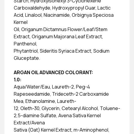
Starch, Hydroxyisohexyl 3-Cyclohexene
Carboxaldehyde, Hydroxypropyl Guar, Lactic
Acid, Linalool, Niacinamide, Orbignya Speciosa
Kernel
Oil, Origanum Dictamnus Flower/Leaf/Stem
Extract, Origanum Majorana Leaf Extract,
Panthenol,
Phytantriol, Sideritis Syriaca Extract, Sodium
Gluceptate.
ARGAN OIL ADVANCED COLORANT:
1.0:
Aqua/Water/Eau, Laureth-2, Peg-4
Rapeseedamide, Trideceth-2 Carboxamide
Mea, Ethanolamine, Laureth-
12, Oleth-30, Glycerin, Cetearyl Alcohol, Toluene-
2,5-diamine Sulfate, Avena Sativa Kernel
Extract/Avena
Sativa (Oat) Kernel Extract, m-Aminophenol,