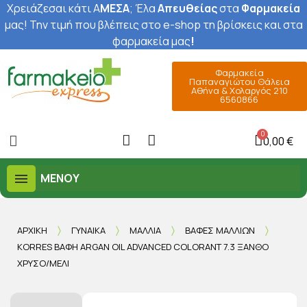
Χρειάζεσαι κάτι Α
ΜΕΣΑ
; Έ
λα
Απευθείας
στα
Φαρμακεία
μας
! Την τιμή που βλέπεις στο e-shop τη βρίσκεις και στα
φαρμακεία μας
!
Φαρμακεία
Παπαναγιώτου Θάλεια
Αθήνα & Χολαργός 210
6560866
0,00 €
ΜΕΝΟΎ
ΑΡΧΙΚΉ
ΓΥΝΑΊΚΑ
ΜΑΛΛΙΆ
ΒΑΦΈΣ ΜΑΛΛΙΏΝ
KORRES ΒΑΦΉ ARGAN OIL ADVANCED COLORANT 7.3 ΞΑΝΘΌ
ΧΡΥΣΌ/ΜΕΛΊ