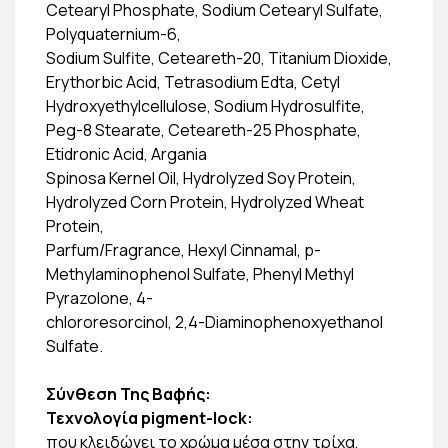
Cetearyl Phosphate, Sodium Cetearyl Sulfate,
Polyquaternium-6,
Sodium Sulfite, Ceteareth-20, Titanium Dioxide,
Erythorbic Acid, Tetrasodium Edta, Cetyl
Hydroxyethylcellulose, Sodium Hydrosulfite,
Peg-8 Stearate, Ceteareth-25 Phosphate,
Etidronic Acid, Argania
Spinosa Kernel Oil, Hydrolyzed Soy Protein,
Hydrolyzed Corn Protein, Hydrolyzed Wheat
Protein,
Parfum/Fragrance, Hexyl Cinnamal, p-
Methylaminophenol Sulfate, Phenyl Methyl
Pyrazolone, 4-
chlororesorcinol, 2,4-Diaminophenoxyethanol
Sulfate.
Σύνθεση Της Βαφής:
Τεχνολογία pigment-lock:
που κλειδώνει το χρώμα μέσα στην τρίχα,