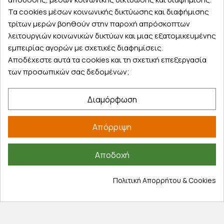
Eπιστρέψτε την παραγγελία σας ή μέρος
Τα cookies μέσων κοινωνικής δικτύωσης και διαφήμισης
από αυτή εντός 14 ημερών
τρίτων μερών βοηθούν στην παροχή απρόσκοπτων
λειτουργιών κοινωνικών δικτύων και μιας εξατομικευμένης
εμπειρίας αγορών με σχετικές διαφημίσεις.
Αποδέχεστε αυτά τα cookies και τη σχετική επεξεργασία
των προσωπικών σας δεδομένων;
Δωρεάν παραλαβή
Παραλάβετε την παραγγελία σας δωρεάν
Διαμόρφωση
από ένα κατάστημα μας
Απόρριψη
Express αποστολές
Αποδοχή
Κάντε σήμερα την παραγγελία σας και
παραλάβετε αύριο στην πόρτα σας
Πολιτική Απορρήτου & Cookies