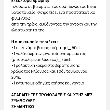
Εκχύλισμα Βρώμης:
πλούσιο σε βιταμίνες του συμπλέγματος Β και
ιχνοστοιχεία, σχηματίζει ένα προστατευτικό
φιλμ γύρω
από την τρίχα, αυξάνοντας την αντοχή και την
ελαστικότητά της.
Η συσκευασία περιέχει:
•1 σωληνάριο βαφής κρέμα-gel_ 50mL
•1 γαλάκτωμα ενεργοποίησης χρώματος
(μπουκάλι με απλικατέρ)_ 75mL
•1 μαλακτική κρέμα σταθεροποίησης
χρώματος Ηλίανθος και Τσάι του Βουνού_
20mL
•1 έντυπο με οδηγίες χρήσης και γάντια
ΑΠΑΡΑΙΤΗΤΕΣ ΠΡΟΦΥΛΑΞΕΙΣ ΚΑΙ ΧΡΗΣΙΜΕΣ
ΣΥΜΒΟΥΛΕΣ
ΣΗΜΑΝΤΙΚΟ: