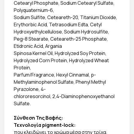
Cetearyl Phosphate, Sodium Cetearyl Sulfate,
Polyquaternium-6,
Sodium Sulfite, Ceteareth-20, Titanium Dioxide,
Erythorbic Acid, Tetrasodium Edta, Cetyl
Hydroxyethylcellulose, Sodium Hydrosulfite,
Peg-8 Stearate, Ceteareth-25 Phosphate,
Etidronic Acid, Argania
Spinosa Kernel Oil, Hydrolyzed Soy Protein,
Hydrolyzed Corn Protein, Hydrolyzed Wheat
Protein,
Parfum/Fragrance, Hexyl Cinnamal, p-
Methylaminophenol Sulfate, Phenyl Methyl
Pyrazolone, 4-
chlororesorcinol, 2,4-Diaminophenoxyethanol
Sulfate.
Σύνθεση Της Βαφής:
Τεχνολογία pigment-lock:
που κλειδώνει το χρώμα μέσα στην τρίχα,