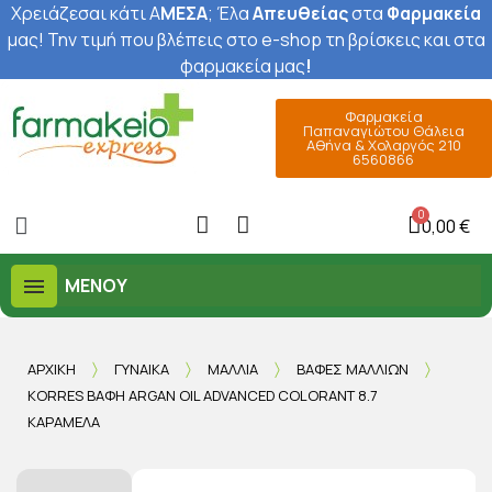
Χρειάζεσαι κάτι Α
ΜΕΣΑ
; Έ
λα
Απευθείας
στα
Φαρμακεία
μας
! Την τιμή που βλέπεις στο e-shop τη βρίσκεις και στα
φαρμακεία μας
!
Φαρμακεία
Παπαναγιώτου Θάλεια
Αθήνα & Χολαργός 210
6560866
0,00 €
ΜΕΝΟΎ
ΑΡΧΙΚΉ
ΓΥΝΑΊΚΑ
ΜΑΛΛΙΆ
ΒΑΦΈΣ ΜΑΛΛΙΏΝ
KORRES ΒΑΦΉ ARGAN OIL ADVANCED COLORANT 8.7
ΚΑΡΑΜΈΛΑ