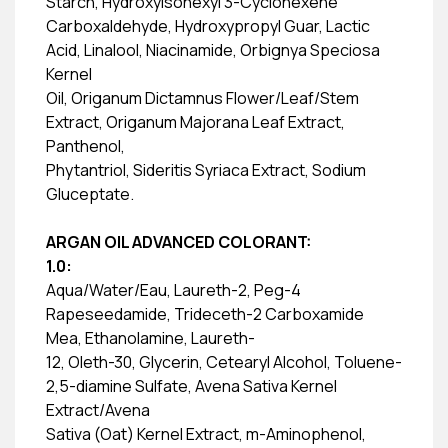
Starch, Hydroxyisohexyl 3-Cyclohexene
Carboxaldehyde, Hydroxypropyl Guar, Lactic
Acid, Linalool, Niacinamide, Orbignya Speciosa
Kernel
Oil, Origanum Dictamnus Flower/Leaf/Stem
Extract, Origanum Majorana Leaf Extract,
Panthenol,
Phytantriol, Sideritis Syriaca Extract, Sodium
Gluceptate.
ARGAN OIL ADVANCED COLORANT:
1.0:
Aqua/Water/Eau, Laureth-2, Peg-4
Rapeseedamide, Trideceth-2 Carboxamide
Mea, Ethanolamine, Laureth-
12, Oleth-30, Glycerin, Cetearyl Alcohol, Toluene-
2,5-diamine Sulfate, Avena Sativa Kernel
Extract/Avena
Sativa (Oat) Kernel Extract, m-Aminophenol,