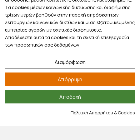
Eπιστρέψτε την παραγγελία σας ή μέρος
Τα cookies μέσων κοινωνικής δικτύωσης και διαφήμισης
από αυτή εντός 14 ημερών
τρίτων μερών βοηθούν στην παροχή απρόσκοπτων
λειτουργιών κοινωνικών δικτύων και μιας εξατομικευμένης
εμπειρίας αγορών με σχετικές διαφημίσεις.
Αποδέχεστε αυτά τα cookies και τη σχετική επεξεργασία
των προσωπικών σας δεδομένων;
Δωρεάν παραλαβή
Παραλάβετε την παραγγελία σας δωρεάν
Διαμόρφωση
από ένα κατάστημα μας
Απόρριψη
Express αποστολές
Αποδοχή
Κάντε σήμερα την παραγγελία σας και
παραλάβετε αύριο στην πόρτα σας
Πολιτική Απορρήτου & Cookies