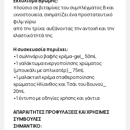
Εκχύλισμα Βρώμης:
πλούσιο σε βιταμίνες του συμπλέγματος Β και
ιχνοστοιχεία, σχηματίζει ένα προστατευτικό
φιλμ γύρω
από την τρίχα, αυξάνοντας την αντοχή και την
ελαστικότητά της.
Η συσκευασία περιέχει:
•1 σωληνάριο βαφής κρέμα-gel_ 50mL
•1 γαλάκτωμα ενεργοποίησης χρώματος
(μπουκάλι με απλικατέρ)_ 75mL
•1 μαλακτική κρέμα σταθεροποίησης
χρώματος Ηλίανθος και Τσάι του Βουνού_
20mL
•1 έντυπο με οδηγίες χρήσης και γάντια
ΑΠΑΡΑΙΤΗΤΕΣ ΠΡΟΦΥΛΑΞΕΙΣ ΚΑΙ ΧΡΗΣΙΜΕΣ
ΣΥΜΒΟΥΛΕΣ
ΣΗΜΑΝΤΙΚΟ: