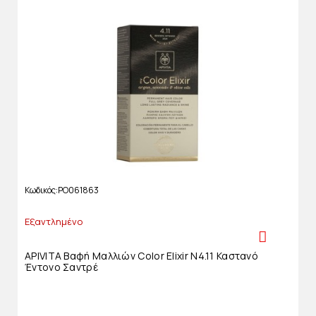
Κωδικός
PO061863
Εξαντλημένο
APIVITA Βαφή Μαλλιών Color Elixir N4.11 Καστανό
Έντονο Σαντρέ