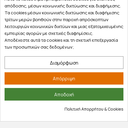
14 ημέρες για επιστροφές
απόδοσης, μέσων κοινωνικής δικτύωσης και διαφήμισης.
Τα cookies μέσων κοινωνικής δικτύωσης και διαφήμισης
Eπιστρέψτε την παραγγελία σας ή μέρος
τρίτων μερών βοηθούν στην παροχή απρόσκοπτων
από αυτή εντός 14 ημερών
λειτουργιών κοινωνικών δικτύων και μιας εξατομικευμένης
εμπειρίας αγορών με σχετικές διαφημίσεις.
Αποδέχεστε αυτά τα cookies και τη σχετική επεξεργασία
των προσωπικών σας δεδομένων;
Δωρεάν παραλαβή
Παραλάβετε την παραγγελία σας δωρεάν
Διαμόρφωση
από ένα κατάστημα μας
Απόρριψη
Express αποστολές
Αποδοχή
Κάντε σήμερα την παραγγελία σας και
παραλάβετε αύριο στην πόρτα σας
Πολιτική Απορρήτου & Cookies