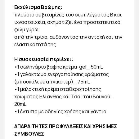
Εκχύλισμα Βρώμης:
πλούσιο σε βιταμίνες του συμπλέγματος Β και
ιχνοστοιχεία, σχηματίζει ένα προστατευτικό
φιλμ γύρω
από την τρίχα, αυξάνοντας την αντοχή και την
ελαστικότητά της.
Η συσκευασία περιέχει:
•1 σωληνάριο βαφής κρέμα-gel_ 50mL
•1 γαλάκτωμα ενεργοποίησης χρώματος
(μπουκάλι με απλικατέρ)_ 75mL
•1 μαλακτική κρέμα σταθεροποίησης
χρώματος Ηλίανθος και Τσάι του Βουνού_
20mL
•1 έντυπο με οδηγίες χρήσης και γάντια
ΑΠΑΡΑΙΤΗΤΕΣ ΠΡΟΦΥΛΑΞΕΙΣ ΚΑΙ ΧΡΗΣΙΜΕΣ
ΣΥΜΒΟΥΛΕΣ