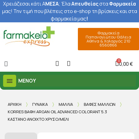
Χρειάζεσαι κάτι Α
ΜΕΣΑ
; Έ
λα
Απευθείας
στα
Φαρμακεία
μας
! Την τιμή που βλέπεις στο e-shop τη βρίσκεις και στα
φαρμακεία μας
!
Φαρμακεία
Παπαναγιώτου Θάλεια
Αθήνα & Χολαργός 210
6560866
0,00 €
ΜΕΝΟΎ
ΑΡΧΙΚΉ
ΓΥΝΑΊΚΑ
ΜΑΛΛΙΆ
ΒΑΦΈΣ ΜΑΛΛΙΏΝ
KORRES ΒΑΦΉ ARGAN OIL ADVANCED COLORANT 5.3
ΚΑΣΤΑΝΌ ΑΝΟΙΧΤΌ ΧΡΥΣΌ/ΜΕΛΊ