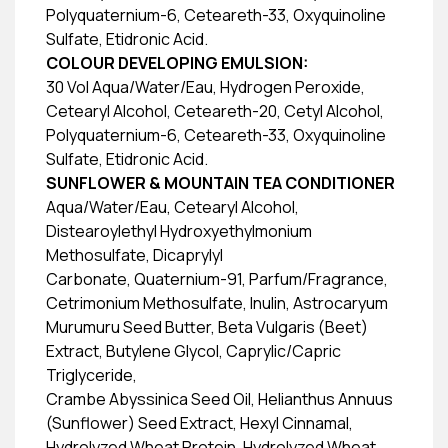
Polyquaternium-6, Ceteareth-33, Oxyquinoline
Sulfate, Etidronic Acid.
COLOUR DEVELOPING EMULSION:
30 Vol Aqua/Water/Eau, Hydrogen Peroxide,
Cetearyl Alcohol, Ceteareth-20, Cetyl Alcohol,
Polyquaternium-6, Ceteareth-33, Oxyquinoline
Sulfate, Etidronic Acid.
SUNFLOWER & MOUNTAIN TEA CONDITIONER
Aqua/Water/Eau, Cetearyl Alcohol,
Distearoylethyl Hydroxyethylmonium
Methosulfate, Dicaprylyl
Carbonate, Quaternium-91, Parfum/Fragrance,
Cetrimonium Methosulfate, Inulin, Astrocaryum
Murumuru Seed Butter, Beta Vulgaris (Beet)
Extract, Butylene Glycol, Caprylic/Capric
Triglyceride,
Crambe Abyssinica Seed Oil, Helianthus Annuus
(Sunflower) Seed Extract, Hexyl Cinnamal,
Hydrolyzed Wheat Protein, Hydrolyzed Wheat