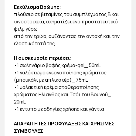
Εκχύλισμα Βρώμης:
πλούσιο σε βιταμίνες του συμπλέγματος Β και
ιχνοστοιχεία, σχηματίζει ένα προστατευτικό
φιλμ γύρω
από την τρίχα, αυξάνοντας την αντοχή και την
ελαστικότητά της.
Η συσκευασία περιέχει:
•1 σωληνάριο βαφής κρέμα-gel_ 50mL
•1 γαλάκτωμα ενεργοποίησης χρώματος
(μπουκάλι με απλικατέρ)_ 75mL
•1 μαλακτική κρέμα σταθεροποίησης
χρώματος Ηλίανθος και Τσάι του Βουνού_
20mL
•1 έντυπο με οδηγίες χρήσης και γάντια
ΑΠΑΡΑΙΤΗΤΕΣ ΠΡΟΦΥΛΑΞΕΙΣ ΚΑΙ ΧΡΗΣΙΜΕΣ
ΣΥΜΒΟΥΛΕΣ