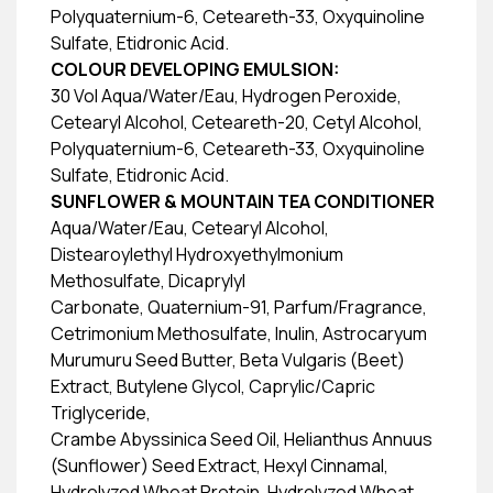
Polyquaternium-6, Ceteareth-33, Oxyquinoline
Sulfate, Etidronic Acid.
COLOUR DEVELOPING EMULSION:
30 Vol Aqua/Water/Eau, Hydrogen Peroxide,
Cetearyl Alcohol, Ceteareth-20, Cetyl Alcohol,
Polyquaternium-6, Ceteareth-33, Oxyquinoline
Sulfate, Etidronic Acid.
SUNFLOWER & MOUNTAIN TEA CONDITIONER
Aqua/Water/Eau, Cetearyl Alcohol,
Distearoylethyl Hydroxyethylmonium
Methosulfate, Dicaprylyl
Carbonate, Quaternium-91, Parfum/Fragrance,
Cetrimonium Methosulfate, Inulin, Astrocaryum
Murumuru Seed Butter, Beta Vulgaris (Beet)
Extract, Butylene Glycol, Caprylic/Capric
Triglyceride,
Crambe Abyssinica Seed Oil, Helianthus Annuus
(Sunflower) Seed Extract, Hexyl Cinnamal,
Hydrolyzed Wheat Protein, Hydrolyzed Wheat