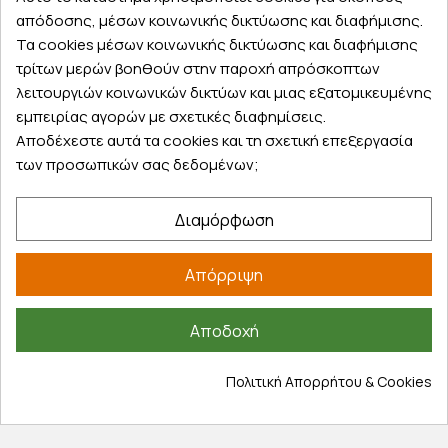
14 ημέρες για επιστροφές
απόδοσης, μέσων κοινωνικής δικτύωσης και διαφήμισης.
Τα cookies μέσων κοινωνικής δικτύωσης και διαφήμισης
Eπιστρέψτε την παραγγελία σας ή μέρος
τρίτων μερών βοηθούν στην παροχή απρόσκοπτων
από αυτή εντός 14 ημερών
λειτουργιών κοινωνικών δικτύων και μιας εξατομικευμένης
εμπειρίας αγορών με σχετικές διαφημίσεις.
Αποδέχεστε αυτά τα cookies και τη σχετική επεξεργασία
των προσωπικών σας δεδομένων;
Δωρεάν παραλαβή
Παραλάβετε την παραγγελία σας δωρεάν
Διαμόρφωση
από ένα κατάστημα μας
Απόρριψη
Express αποστολές
Αποδοχή
Κάντε σήμερα την παραγγελία σας και
παραλάβετε αύριο στην πόρτα σας
Πολιτική Απορρήτου & Cookies