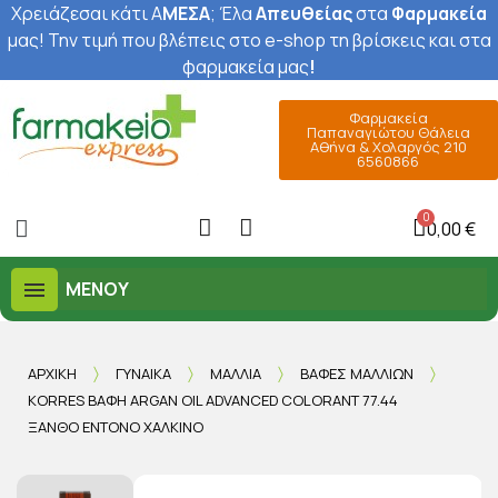
Χρειάζεσαι κάτι Α
ΜΕΣΑ
; Έ
λα
Απευθείας
στα
Φαρμακεία
μας
! Την τιμή που βλέπεις στο e-shop τη βρίσκεις και στα
φαρμακεία μας
!
Φαρμακεία
Παπαναγιώτου Θάλεια
Αθήνα & Χολαργός 210
6560866
0,00 €
ΜΕΝΟΎ
ΑΡΧΙΚΉ
ΓΥΝΑΊΚΑ
ΜΑΛΛΙΆ
ΒΑΦΈΣ ΜΑΛΛΙΏΝ
KORRES ΒΑΦΉ ARGAN OIL ADVANCED COLORANT 77.44
ΞΑΝΘΌ ΈΝΤΟΝΟ ΧΆΛΚΙΝΟ