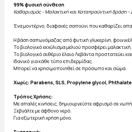
99% φυσική σύνθεση
Καθαρισμός - Μαλακτική και Καταπραϋντική δράση -
Ένα μοντέρνο, διαφανές σαπούνι που καθαρίζει απαλ
Η βάση σαπωνόμαζας από φυτική γλυκερίνη, φοινικέλ
Το βιολογικό εκχύλισμα μελιού προσφέρει μαλακτική
To βιολογικό αιθέριο έλαιο Λεβάντα προστατεύει κα
Ιδανικό για κάθε τύπο επιδερμίδας.
Μπορεί να χρησιμοποιηθεί σε πρόσωπο και σώμα.
Χωρίς: Parabens, SLS, Propylene glycol, Phthalate
Τρόπος Χρήσης:
Με απαλές κινήσεις, δημιουργείστε αφρισμό σε νωπ
Ξεβγάλτε με άφθονο νερό.
Για εξωτερική χρήση μόνο.