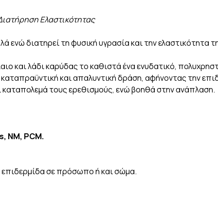
 Διατήρηση Ελαστ
ικότητας
ά ενώ διατηρεί τη φυσική υγρασία και την ελαστικότητα τ
αιο και λάδι καρύδας το καθιστά ένα ενυδατικό, πολυχρησ
, καταπραϋντική και απαλυντική δράση, αφήνοντας την επ
ι καταπολεμά τους ερεθισμούς, ενώ βοηθά στην ανάπλαση.
s, NM, PCM.
ή επιδερμίδα σε πρόσωπο ή και σώμα.