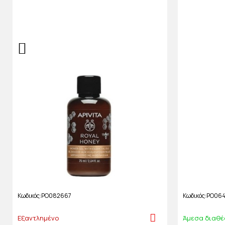
Κωδικός
PO082667
Κωδικός
PO06
Εξαντλημένο
Άμεσα διαθέ