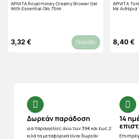
APIVITA Royal Honey Creamy Shower Gel
APIVITA To
With Essential Oils 75ml
Με Αιθέρια
3,32 €
8,40 €
Καλάθι
Δωρεάν παράδοση
14 ημ
επισ
για παραγγελίες άνω των 39€ και έως 2
κιλά τα μεταφορικά είναι δωρεάν
Eπιστρέψ