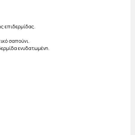
ης επιδερμίδας.
τικό σαπούνι.
ιδερμίδα ενυδατωμένη.