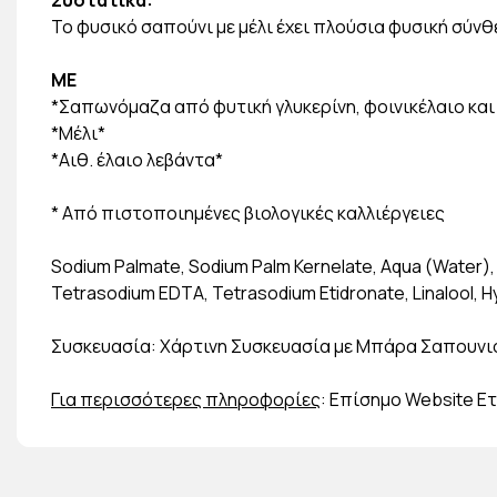
Συστατικά:
Το φυσικό σαπούνι με μέλι έχει πλούσια φυσική σύν
ΜΕ
*Σαπωνόμαζα από φυτική γλυκερίνη, φοινικέλαιο και
*Μέλι*
*Αιθ. έλαιο λεβάντα*
* Από πιστοποιημένες βιολογικές καλλιέργειες
Sodium Palmate, Sodium Palm Kernelate, Aqua (Water), Gl
Tetrasodium EDTA, Tetrasodium Etidronate, Linalool, Hy
Συσκευασία: Χάρτινη Συσκευασία με Μπάρα Σαπουνιο
Για περισσότερες πληροφορίες
: Επίσημο Website Ετ