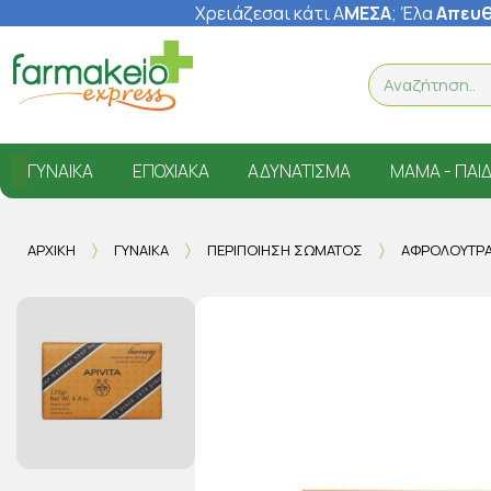
Χρειάζεσαι κάτι Α
ΜΕΣΑ
; Έ
λα
Απευθ
ΓΥΝΑΊΚΑ
ΕΠΟΧΙΑΚΆ
ΑΔΥΝΆΤΙΣΜΑ
ΜΑΜΆ - ΠΑΙΔ
ΑΡΧΙΚΉ
ΓΥΝΑΊΚΑ
ΠΕΡΙΠΟΊΗΣΗ ΣΏΜΑΤΟΣ
ΑΦΡΌΛΟΥΤΡ