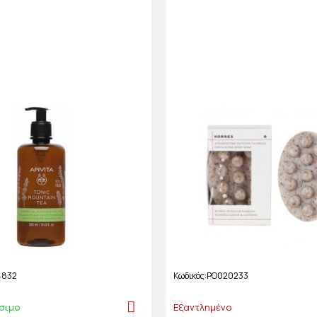
4832
Κωδικός
PO020233
σιμο
Εξαντλημένο