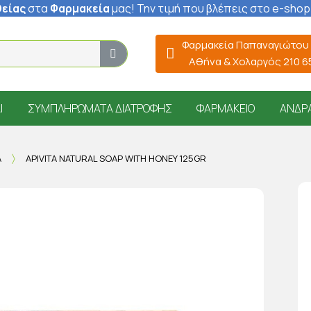
είας
στα
Φαρμακεία
μας
! Την τιμή που βλέπεις στο e-shop
Φαρμακεία Παπαναγιώτου
Αθήνα & Χολαργός 210 
Ί
ΣΥΜΠΛΗΡΏΜΑΤΑ ΔΙΑΤΡΟΦΉΣ
ΦΑΡΜΑΚΕΊΟ
ΆΝΔΡ
Α
APIVITA NATURAL SOAP WITH HONEY 125GR