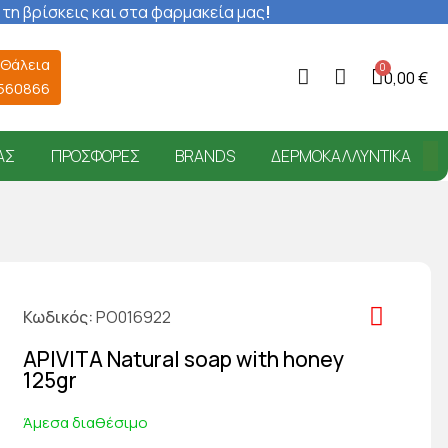
 τη βρίσκεις και στα φαρμακεία μας
!
 Θάλεια
0,00 €
6560866
ΑΣ
ΠΡΟΣΦΟΡΈΣ
BRANDS
ΔΕΡΜΟΚΑΛΛΥΝΤΙΚΆ
Κωδικός
PO016922
APIVITA Natural soap with honey
125gr
Άμεσα διαθέσιμο