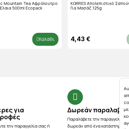
nic Mountain Tea Αφρόλουτρο
KORRES Απολεπιστικό Σαπού
 Έλαια 500ml Ecopack
Για Μασάζ 125g
4,43 €
Καλάθι
Αυ
απ
co
έρες για
Δωρεάν παραλαβή
με
τροφές
κο
Παραλάβετε την παραγγελία σ
αγ
τε την παραγγελία σας ή
δωρεάν από ένα κατάστημα μ