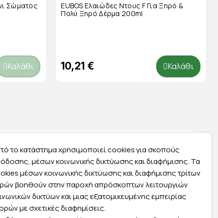
νι Σώματος
EUBOS Ελαιώδες Ντους F Για Ξηρό &
Πολύ Ξηρό Δέρμα 200ml
10,21 €
Καλάθι
Καλάθι
τό το κατάστημα χρησιμοποιεί cookies για σκοπούς
όδοσης, μέσων κοινωνικής δικτύωσης και διαφήμισης. Τα
okies μέσων κοινωνικής δικτύωσης και διαφήμισης τρίτων
Express αποστολές
ρών βοηθούν στην παροχή απρόσκοπτων λειτουργιών
ινωνικών δικτύων και μιας εξατομικευμένης εμπειρίας
ας
Κάντε σήμερα την παραγγελία σας και
ορών με σχετικές διαφημίσεις.
ας
παραλάβετε αύριο στην πόρτα σας