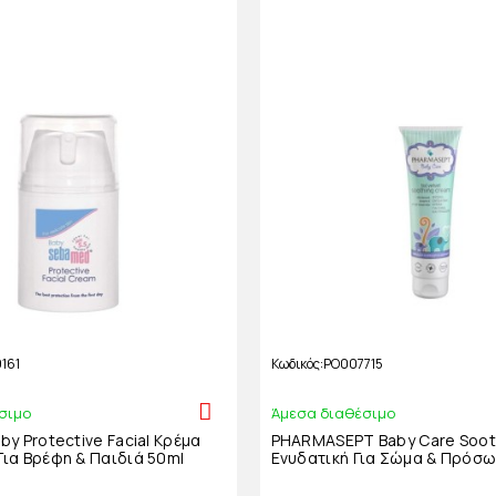
161
Κωδικός
PO007715
σιμο
Άμεσα διαθέσιμο
y Protective Facial Κρέμα
PHARMASEPT Baby Care Soot
ια Βρέφη & Παιδιά 50ml
Ενυδατική Για Σώμα & Πρόσω