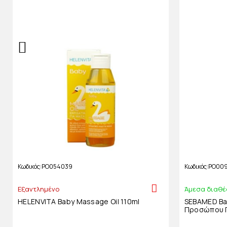
Κωδικός
PO054039
Κωδικός
PO009
Εξαντλημένο
Άμεσα διαθέ
HELENVITA Baby Massage Oil 110ml
SEBAMED Bab
Προσώπου Γ