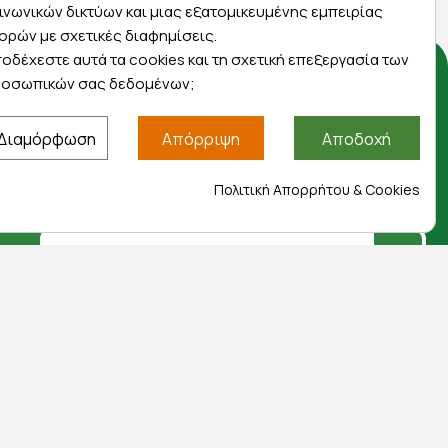
ινωνικών δικτύων και μιας εξατομικευμένης εμπειρίας
ορών με σχετικές διαφημίσεις.
οδέχεστε αυτά τα cookies και τη σχετική επεξεργασία των
οσωπικών σας δεδομένων;
Αποκλειστικές προσφορές
Διαμόρφωση
Απόρριψη
Αποδοχή
Εγγραφείτε με το email σας για να ενημερώνεστε
πρώτοι για προσφορές, διαγωνισμούς,
Πολιτική Απορρήτου & Cookies
εκπτωτικούς κωδικούς και μοναδικά δώρα!
Βρείτε μας στα social