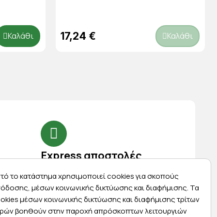
17,24 €
Καλάθι
Καλάθι
Express αποστολές
ας
Κάντε σήμερα την παραγγελία σας και
τό το κατάστημα χρησιμοποιεί cookies για σκοπούς
ας
παραλάβετε αύριο στην πόρτα σας
όδοσης, μέσων κοινωνικής δικτύωσης και διαφήμισης. Τα
okies μέσων κοινωνικής δικτύωσης και διαφήμισης τρίτων
ρών βοηθούν στην παροχή απρόσκοπτων λειτουργιών