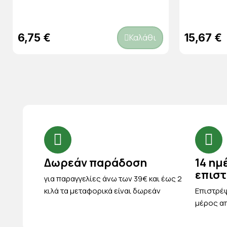
6,75 €
15,67 €
Καλάθι
Δωρεάν παράδοση
14 ημ
επισ
για παραγγελίες άνω των 39€ και έως 2
κιλά τα μεταφορικά είναι δωρεάν
Eπιστρέψ
μέρος απ