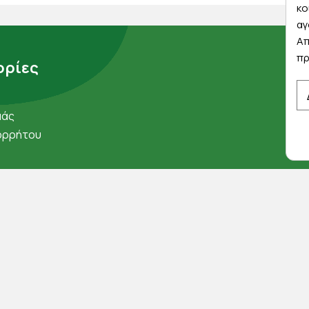
κο
αγ
Απ
πρ
ρίες
μάς
ορρήτου