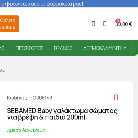
 τη βρίσκεις και στα φαρμακεία μας
!
 Θάλεια
0,00 €
6560866
ΑΣ
ΠΡΟΣΦΟΡΈΣ
BRANDS
ΔΕΡΜΟΚΑΛΛΥΝΤΙΚΆ
0ML
Κωδικός
PO008143
SEBAMED Baby γαλάκτωμα σώματος
για βρέφη & παιδιά 200ml
Άμεσα διαθέσιμο