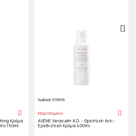
Κωδικός
519856
Εξαντλημένο
hing Κρέμα
AVENE Xeracalm A.D. - Θρεπτική Αντι-
πο 150ml
Ερεθιστική Κρέμα 400ml