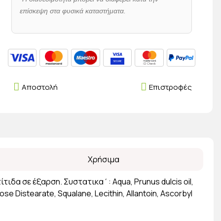
επίσκεψη στα φυσικά καταστήματα.
Αποστολή
Επιστροφές
Χρήσιμα
δα σε έξαρση. Συστατικα΄: Aqua, Prunus dulcis oil,
se Distearate, Squalane, Lecithin, Allantoin, Ascorbyl