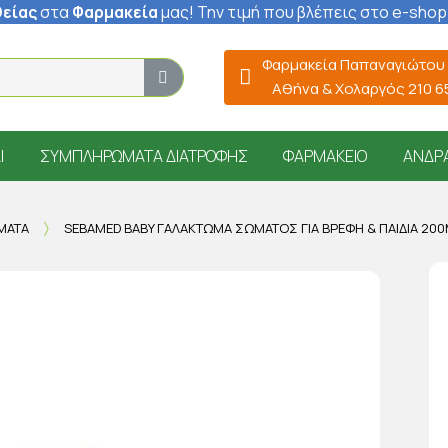
είας
στα
Φαρμακεία
μας
! Την τιμή που βλέπεις στο e-shop
Φαρμακεία Παπαναγιώτου
Αθήνα & Χολαργός 210 
Ί
ΣΥΜΠΛΗΡΏΜΑΤΑ ΔΙΑΤΡΟΦΉΣ
ΦΑΡΜΑΚΕΊΟ
ΆΝΔΡ
ΜΑΤΑ
SEBAMED BABY ΓΑΛΆΚΤΩΜΑ ΣΏΜΑΤΟΣ ΓΙΑ ΒΡΈΦΗ & ΠΑΙΔΙΆ 20