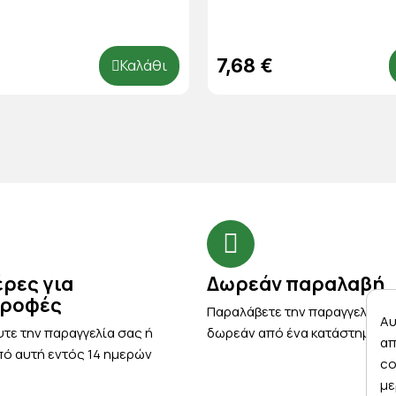
7,68 €
Καλάθι
έρες για
Δωρεάν παραλαβή
τροφές
Παραλάβετε την παραγγελία σ
Αυ
τε την παραγγελία σας ή
δωρεάν από ένα κατάστημα μ
απ
ό αυτή εντός 14 ημερών
co
με