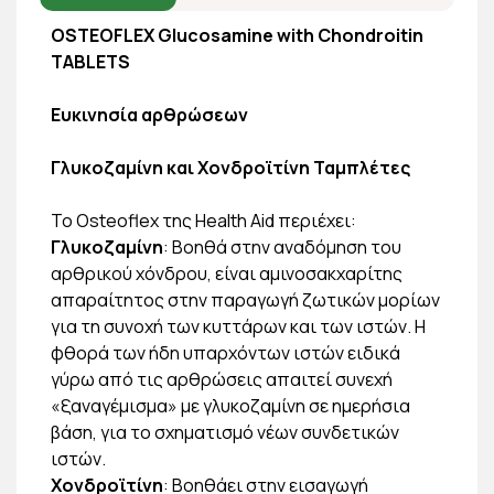
OSTEOFLEX Glucosamine with Chondroitin
TABLETS
Ευκινησία αρθρώσεων
Γλυκοζαμίνη και Χονδροϊτίνη Ταμπλέτες
Το Οsteoflex της Ηealth Aid περιέχει:
Γλυκοζαμίνη
: Βοηθά στην αναδόμηση του
αρθρικού χόνδρου, είναι αμινοσακχαρίτης
απαραίτητος στην παραγωγή ζωτικών μορίων
για τη συνοχή των κυττάρων και των ιστών. Η
φθορά των ήδη υπαρχόντων ιστών ειδικά
γύρω από τις αρθρώσεις απαιτεί συνεχή
«ξαναγέμισμα» με γλυκοζαμίνη σε ημερήσια
βάση, για το σχηματισμό νέων συνδετικών
ιστών.
Χονδροϊτίνη
: Βοηθάει στην εισαγωγή