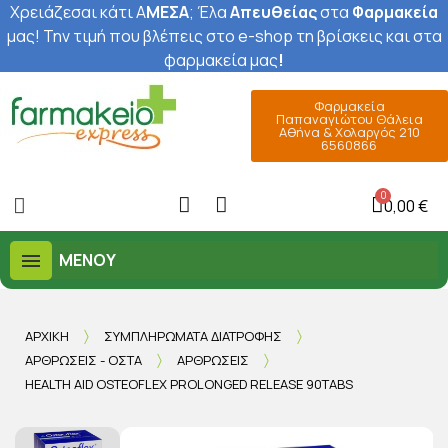
Χρειάζεσαι κάτι Α
ΜΕΣΑ
; Έ
λα
Απευθείας
στα
Φαρμακεία
μας
! Την τιμή που βλέπεις στο e-shop τη βρίσκεις και στα
φαρμακεία μας
!
Φαρμακεία
Παπαναγιώτου Θάλεια
Αθήνα & Χολαργός 210
6560866
0,00 €
ΜΕΝΟΎ
ΑΡΧΙΚΉ
ΣΥΜΠΛΗΡΏΜΑΤΑ ΔΙΑΤΡΟΦΉΣ
ΑΡΘΡΏΣΕΙΣ - ΟΣΤΆ
ΑΡΘΡΏΣΕΙΣ
HEALTH AID OSTEOFLEX PROLONGED RELEASE 90TABS