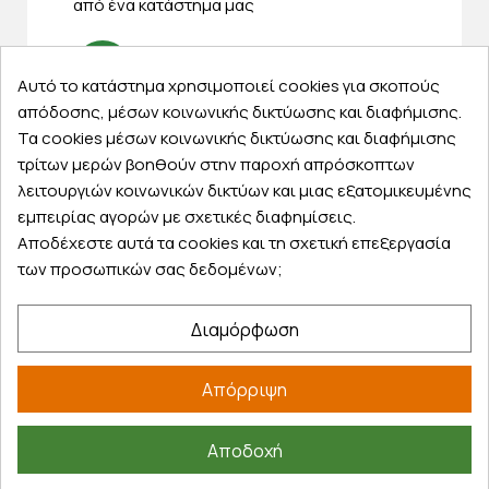
από ένα κατάστημα μας
Αυτό το κατάστημα χρησιμοποιεί cookies για σκοπούς
απόδοσης, μέσων κοινωνικής δικτύωσης και διαφήμισης.
Express αποστολές
Τα cookies μέσων κοινωνικής δικτύωσης και διαφήμισης
Κάντε σήμερα την παραγγελία σας και
τρίτων μερών βοηθούν στην παροχή απρόσκοπτων
παραλάβετε αύριο στην πόρτα σας
λειτουργιών κοινωνικών δικτύων και μιας εξατομικευμένης
εμπειρίας αγορών με σχετικές διαφημίσεις.
Αποδέχεστε αυτά τα cookies και τη σχετική επεξεργασία
των προσωπικών σας δεδομένων;
Εξυπηρέτηση πελατών
Διαμόρφωση
Λογαριασμός
Τα αγαπημένα μου
Απόρριψη
Τρόποι παραγγελίας
Τρόποι πληρωμής
Αποδοχή
Έξοδα αποστολής