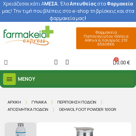
Χρειάζεσαι κάτι Α
ΜΕΣΑ
; Έ
λα
Απευθείας
στα
Φαρμακεία
μας
! Την τιμή που βλέπεις στο e-shop τη βρίσκεις και στα
φαρμακεία μας
!
Φαρμακεία
Παπαναγιώτου Θάλεια
Αθήνα & Χολαργός 210
6560866
0,00 €
ΜΕΝΟΎ
ΑΡΧΙΚΉ
ΓΥΝΑΊΚΑ
ΠΕΡΙΠΟΊΗΣΗ ΠΟΔΙΏΝ
ΑΠΟΣΜΗΤΙΚΆ ΠΟΔΙΏΝ
GEHWOL FOOT POWDER 100GR