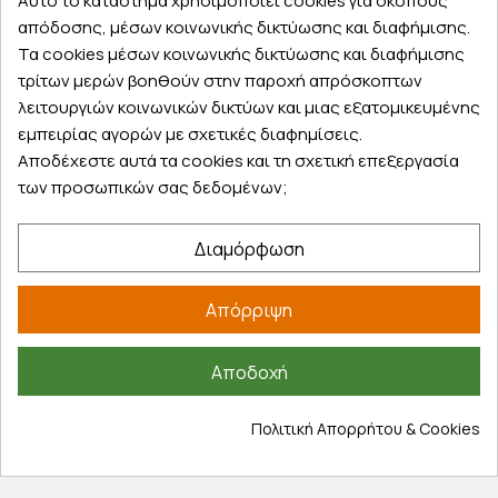
Αυτό το κατάστημα χρησιμοποιεί cookies για σκοπούς
παραλάβετε αύριο στην πόρτα σας
απόδοσης, μέσων κοινωνικής δικτύωσης και διαφήμισης.
Τα cookies μέσων κοινωνικής δικτύωσης και διαφήμισης
τρίτων μερών βοηθούν στην παροχή απρόσκοπτων
λειτουργιών κοινωνικών δικτύων και μιας εξατομικευμένης
εμπειρίας αγορών με σχετικές διαφημίσεις.
Εξυπηρέτηση πελατών
Αποδέχεστε αυτά τα cookies και τη σχετική επεξεργασία
των προσωπικών σας δεδομένων;
Λογαριασμός
Τα αγαπημένα μου
Διαμόρφωση
Τρόποι παραγγελίας
Τρόποι πληρωμής
Απόρριψη
Έξοδα αποστολής
Επιστροφές προϊοντων
Εξέλιξη παραγγελίας
Αποδοχή
Πληροφορίες
Πολιτική Απορρήτου & Cookies
Επικοινωνία
Σχετικά με εμάς