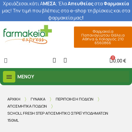
Χρειάζεσαι κάτι Α
ΜΕΣΑ
; Έ
λα
Απευθείας
στα
Φαρμακεία
μας
! Την τιμή που βλέπεις στο e-shop τη βρίσκεις και στα
φαρμακεία μας
!
Φαρμακεία
Παπαναγιώτου Θάλεια
Αθήνα & Χολαργός 210
6560866
0,00 €
ΜΕΝΟΎ
ΑΡΧΙΚΉ
ΓΥΝΑΊΚΑ
ΠΕΡΙΠΟΊΗΣΗ ΠΟΔΙΏΝ
ΑΠΟΣΜΗΤΙΚΆ ΠΟΔΙΏΝ
SCHOLL FRESH STEP ΑΠΟΣΜΗΤΙΚΌ ΣΠΡΈΙ ΥΠΟΔΗΜΆΤΩΝ
150ML