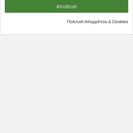
Αποδοχή
Επικοινωνία
Σχετικά με εμάς
Πολιτική Απορρήτου & Cookies
Πολιτική απορρήτου
Όροι χρήσης
Cookies
Άρθρα
Αποκλειστικές προσφορές
Εγγραφείτε με το email σας για να ενημερώνεστε
πρώτοι για προσφορές, διαγωνισμούς, εκπτωτικούς
κωδικούς και μοναδικά δώρα!