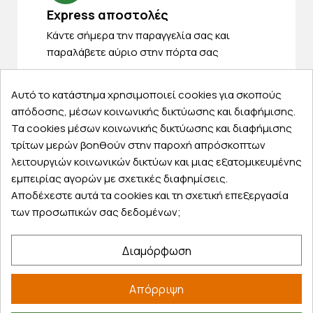
Express αποστολές
Κάντε σήμερα την παραγγελία σας και
παραλάβετε αύριο στην πόρτα σας
Αυτό το κατάστημα χρησιμοποιεί cookies για σκοπούς
απόδοσης, μέσων κοινωνικής δικτύωσης και διαφήμισης.
Τα cookies μέσων κοινωνικής δικτύωσης και διαφήμισης
Εξυπηρέτηση πελατών
τρίτων μερών βοηθούν στην παροχή απρόσκοπτων
λειτουργιών κοινωνικών δικτύων και μιας εξατομικευμένης
Λογαριασμός
εμπειρίας αγορών με σχετικές διαφημίσεις.
Τα αγαπημένα μου
Αποδέχεστε αυτά τα cookies και τη σχετική επεξεργασία
Τρόποι παραγγελίας
των προσωπικών σας δεδομένων;
Τρόποι πληρωμής
Έξοδα αποστολής
Διαμόρφωση
Επιστροφές προϊοντων
Εξέλιξη παραγγελίας
Απόρριψη
Πληροφορίες