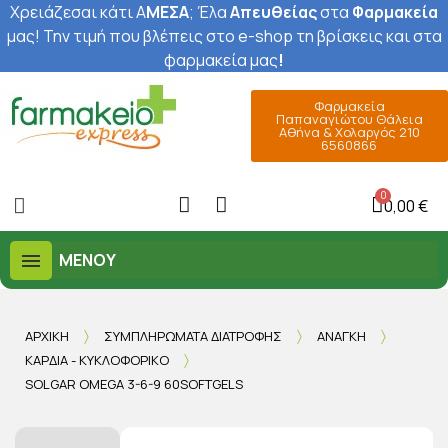
Χρειάζεσαι κάτι Α
ΜΕΣΑ
; Έ
λα
Απευθείας
στα
Φαρμακεία
μας
! Την τιμή που βλέπεις στο e-shop τη βρίσκεις και στα
φαρμακεία μας
!
Φαρμακεία
Παπαναγιώτου Θάλεια
Αθήνα & Χολαργός 210
6560866
0,00 €
ΜΕΝΟΎ
ΑΡΧΙΚΉ
ΣΥΜΠΛΗΡΏΜΑΤΑ ΔΙΑΤΡΟΦΉΣ
ΑΝΆΓΚΗ
ΚΑΡΔΙΆ - ΚΥΚΛΟΦΟΡΙΚΌ
SOLGAR OMEGA 3-6-9 60SOFTGELS