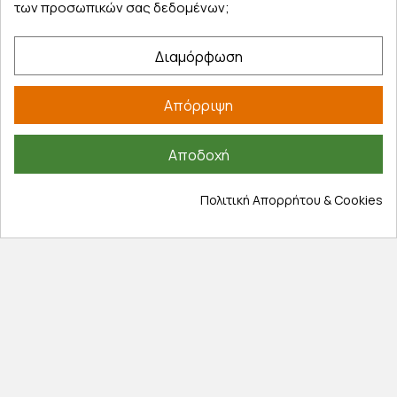
των προσωπικών σας δεδομένων;
Τρόποι παραγγελίας
Τρόποι πληρωμής
Διαμόρφωση
Έξοδα αποστολής
Επιστροφές προϊοντων
Απόρριψη
Εξέλιξη παραγγελίας
Πληροφορίες
Αποδοχή
Επικοινωνία
Πολιτική Απορρήτου & Cookies
Σχετικά με εμάς
Πολιτική απορρήτου
Όροι χρήσης
Cookies
Άρθρα
Αποκλειστικές προσφορές
Εγγραφείτε με το email σας για να ενημερώνεστε