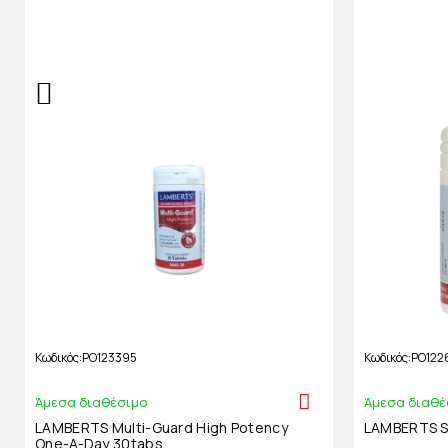
Κωδικός
PO123395
Κωδικός
PO122
Άμεσα διαθέσιμο
Άμεσα διαθέ
LAMBERTS Multi-Guard High Potency
LAMBERTS S
One-A-Day 30tabs