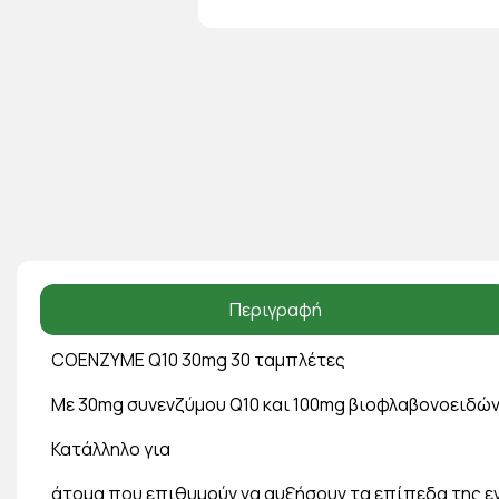
Περιγραφή
COENZYME Q10 30mg 30 ταμπλέτες
Με 30mg συνενζύμου Q10 και 100mg βιοφλαβονοειδών
Κατάλληλο για
άτομα που επιθυμούν να αυξήσουν τα επίπεδα της ε