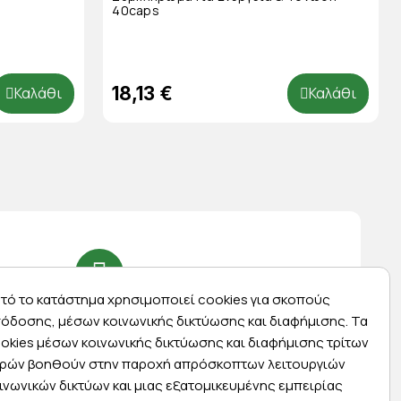
40caps
18,13 €
Καλάθι
Καλάθι
τό το κατάστημα χρησιμοποιεί cookies για σκοπούς
Express αποστολές
όδοσης, μέσων κοινωνικής δικτύωσης και διαφήμισης. Τα
ας
Κάντε σήμερα την παραγγελία σας και
okies μέσων κοινωνικής δικτύωσης και διαφήμισης τρίτων
ας
παραλάβετε αύριο στην πόρτα σας
ρών βοηθούν στην παροχή απρόσκοπτων λειτουργιών
ινωνικών δικτύων και μιας εξατομικευμένης εμπειρίας