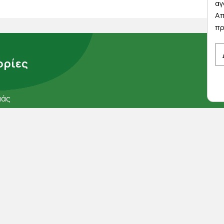
αγ
Απ
πρ
ρίες
μάς
ορρήτου