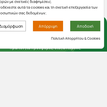
ορών με σχετικές διαφημίσεις.
οδέχεστε αυτά τα cookies και τη σχετική επεξεργασία των
οσωπικών σας δεδομένων;
Διαμόρφωση
Απόρριψη
Αποδοχή
Αποκλειστικές προσφορές
Πολιτική Απορρήτου & Cookies
Εγγραφείτε με το email σας για να ενημερώνεστε
πρώτοι για προσφορές, διαγωνισμούς,
εκπτωτικούς κωδικούς και μοναδικά δώρα!
Βρείτε μας στα social