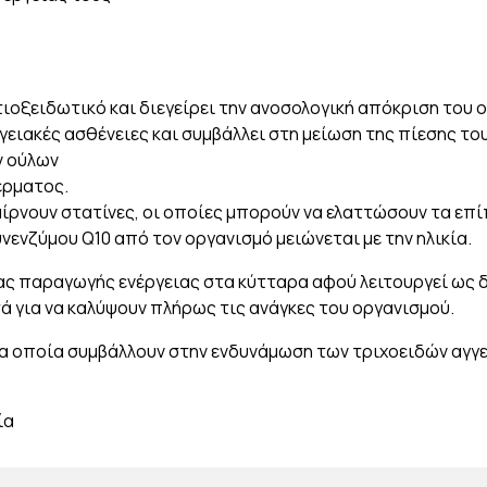
τιοξειδωτικό και διεγείρει την ανοσολογική απόκριση του 
γειακές ασθένειες και συμβάλλει στη μείωση της πίεσης το
ν ούλων
έρματος.
ίρνουν στατίνες, οι οποίες μπορούν να ελαττώσουν τα επί
νενζύμου Q10 από τον οργανισμό μειώνεται με την ηλικία.
σίας παραγωγής ενέργειας στα κύτταρα αφού λειτουργεί ως
τά για να καλύψουν πλήρως τις ανάγκες του οργανισμού.
τα οποία συμβάλλουν στην ενδυνάμωση των τριχοειδών αγγ
ία