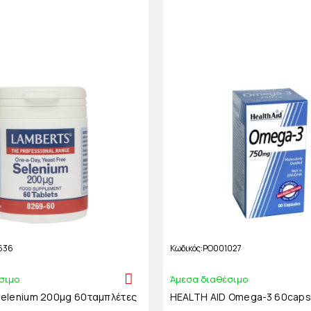
636
Κωδικός
PO001027
σιμο
Άμεσα διαθέσιμο
elenium 200μg 60ταμπλέτες
HEALTH AID Omega-3 60cap