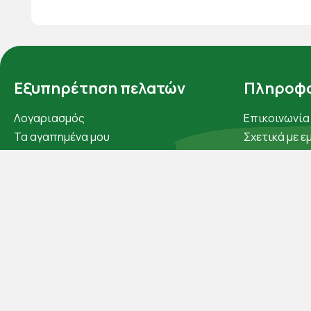
Εξυπηρέτηση πελατών
Πληροφο
Λογαριασμός
Επικοινωνία
Τα αγαπημένα μου
Σχετικά με ε
Τρόποι παραγγελίας
Πολιτική απ
Τρόποι πληρωμής
Όροι χρήσης
Έξοδα αποστολής
Cookies
Επιστροφές προϊοντων
Άρθρα
Εξέλιξη παραγγελίας