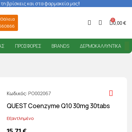
 τη βρίσκεις και στα φαρμακεία μας
!
 Θάλεια
0,00 €
6560866
ΑΣ
ΠΡΟΣΦΟΡΈΣ
BRANDS
ΔΕΡΜΟΚΑΛΛΥΝΤΙΚΆ
Κωδικός
PO002067
QUEST Coenzyme Q10 30mg 30tabs
Εξαντλημένο
15,71 €