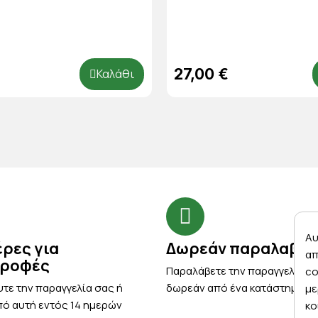
27,00 €
Καλάθι
Αυ
έρες για
Δωρεάν παραλαβή
απ
τροφές
Παραλάβετε την παραγγελία σ
co
τε την παραγγελία σας ή
δωρεάν από ένα κατάστημα μ
με
ό αυτή εντός 14 ημερών
κο