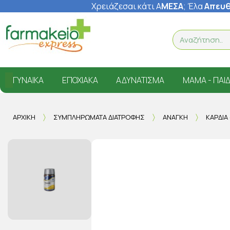
Χρειάζεσαι κάτι Α
ΜΕΣΑ
; Έ
λα
Απευθ
ΓΥΝΑΊΚΑ
ΕΠΟΧΙΑΚΆ
ΑΔΥΝΆΤΙΣΜΑ
ΜΑΜΆ - ΠΑΙΔ
ΑΡΧΙΚΉ
ΣΥΜΠΛΗΡΏΜΑΤΑ ΔΙΑΤΡΟΦΉΣ
ΑΝΆΓΚΗ
ΚΑΡΔΙΆ