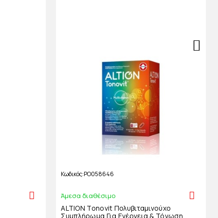
Κωδικός
PO058646
Άμεσα διαθέσιμο
s
ALTION Tonovit Πολυβιταμινούχο
Συμπλήρωμα Για Ενέργεια & Τόνωση