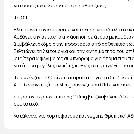
για όσους έχουν έναν έντονο ρυθμό ζωής
Το Q10
Ελαττώνει την κόπωση, είναι ισχυρό λιποδιαλυτό αν
Αυξάνει την αντοχή στην άσκηση σε άτομα με καρδιαγ
Συμβάλλει ακόμα στην προστασία από ασθένειες τω
Βελτιώνει τη λειτουργία και την κινητικότητα του σπ
Ιδιαίτερα ωφέλιμο ως συμπλήρωμα για άτομα που πα
για άτομα μεγάλης ηλικίας, καθώς η παραγωγή του συ
Το συνένζυμο Q10 είναι απαραίτητο για τη διαδικα
ATP (ενέργειας). Τα 30mg συνενζύμου Q10 είναι αρκε
ο προϊόν περιέχει επίσης 100mg βιοφλαβονοειδών, 
συστατικό.
Κατάλληλο για χορτοφάγους και vegans Θρεπτική Αξ