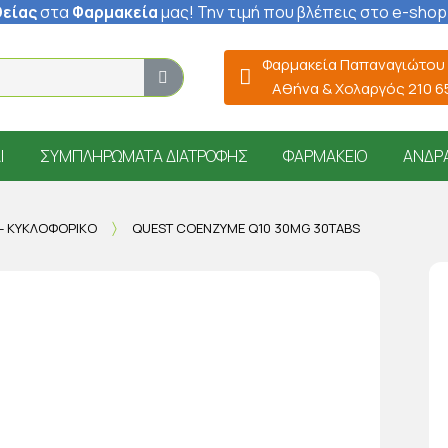
είας
στα
Φαρμακεία
μας
! Την τιμή που βλέπεις στο e-shop
Φαρμακεία Παπαναγιώτου
Αθήνα & Χολαργός 210 
Ί
ΣΥΜΠΛΗΡΏΜΑΤΑ ΔΙΑΤΡΟΦΉΣ
ΦΑΡΜΑΚΕΊΟ
ΆΝΔΡ
 - ΚΥΚΛΟΦΟΡΙΚΌ
QUEST COENZYME Q10 30MG 30TABS