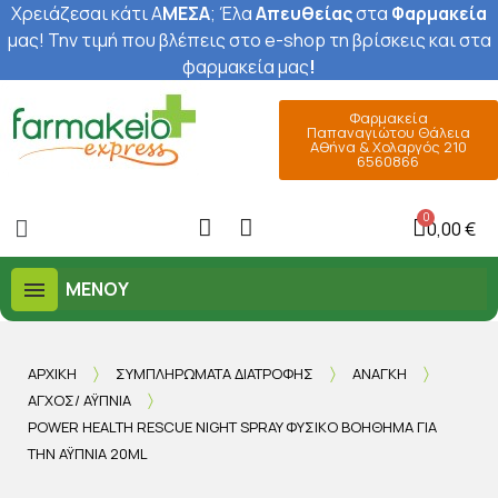
Χρειάζεσαι κάτι Α
ΜΕΣΑ
; Έ
λα
Απευθείας
στα
Φαρμακεία
μας
! Την τιμή που βλέπεις στο e-shop τη βρίσκεις και στα
φαρμακεία μας
!
Φαρμακεία
Παπαναγιώτου Θάλεια
Αθήνα & Χολαργός 210
6560866
0,00 €
ΜΕΝΟΎ
ΑΡΧΙΚΉ
ΣΥΜΠΛΗΡΏΜΑΤΑ ΔΙΑΤΡΟΦΉΣ
ΑΝΆΓΚΗ
ΆΓΧΟΣ/ ΑΫΠΝΊΑ
POWER HEALTH RESCUE NIGHT SPRAY ΦΥΣΙΚΌ ΒΟΉΘΗΜΑ ΓΙΑ
ΤΗΝ ΑΫ́ΠΝΊΑ 20ML