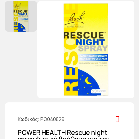
Κωδικός
PO040829
POWER HEALTH Rescue night
spray φυσικό βοήθημα για την