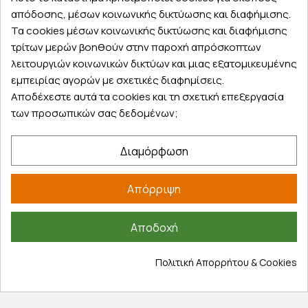
παραλάβετε αύριο στην πόρτα σας
απόδοσης, μέσων κοινωνικής δικτύωσης και διαφήμισης.
Τα cookies μέσων κοινωνικής δικτύωσης και διαφήμισης
τρίτων μερών βοηθούν στην παροχή απρόσκοπτων
λειτουργιών κοινωνικών δικτύων και μιας εξατομικευμένης
εμπειρίας αγορών με σχετικές διαφημίσεις.
Εξυπηρέτηση πελατών
Αποδέχεστε αυτά τα cookies και τη σχετική επεξεργασία
των προσωπικών σας δεδομένων;
Λογαριασμός
Τα αγαπημένα μου
Διαμόρφωση
Τρόποι παραγγελίας
Τρόποι πληρωμής
Απόρριψη
Έξοδα αποστολής
Επιστροφές προϊοντων
Εξέλιξη παραγγελίας
Αποδοχή
Πληροφορίες
Πολιτική Απορρήτου & Cookies
Επικοινωνία
Σχετικά με εμάς