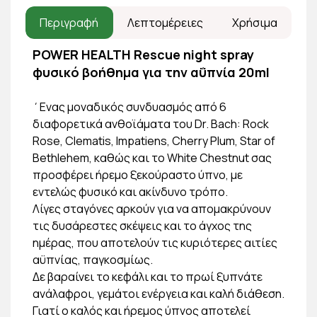
Περιγραφή
Λεπτομέρειες
Χρήσιμα
POWER HEALTH Rescue night spray
φυσικό βοήθημα για την αΰπνία 20ml
΄Ενας μοναδικός συνδυασμός από 6
διαφορετικά ανθοϊάματα του Dr. Bach: Rock
Rose, Clematis, Impatiens, Cherry Plum, Star of
Bethlehem, καθώς και το White Chestnut σας
προσφέρει ήρεμο ξεκούραστο ύπνο, με
εντελώς φυσικό και ακίνδυνο τρόπο.
Λίγες σταγόνες αρκούν για να απομακρύνουν
τις δυσάρεστες σκέψεις και το άγχος της
ημέρας, που αποτελούν τις κυριότερες αιτίες
αϋπνίας, παγκοσμίως.
Δε βαραίνει το κεφάλι και το πρωί ξυπνάτε
ανάλαφροι, γεμάτοι ενέργεια και καλή διάθεση.
Γιατί ο καλός και ήρεμος ύπνος αποτελεί