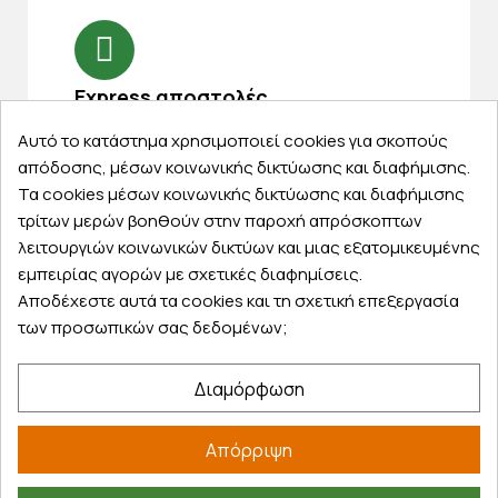
Express αποστολές
Κάντε σήμερα την παραγγελία σας και
Αυτό το κατάστημα χρησιμοποιεί cookies για σκοπούς
παραλάβετε αύριο στην πόρτα σας
απόδοσης, μέσων κοινωνικής δικτύωσης και διαφήμισης.
Τα cookies μέσων κοινωνικής δικτύωσης και διαφήμισης
τρίτων μερών βοηθούν στην παροχή απρόσκοπτων
λειτουργιών κοινωνικών δικτύων και μιας εξατομικευμένης
εμπειρίας αγορών με σχετικές διαφημίσεις.
Εξυπηρέτηση πελατών
Αποδέχεστε αυτά τα cookies και τη σχετική επεξεργασία
των προσωπικών σας δεδομένων;
Λογαριασμός
Τα αγαπημένα μου
Διαμόρφωση
Τρόποι παραγγελίας
Τρόποι πληρωμής
Απόρριψη
Έξοδα αποστολής
Επιστροφές προϊοντων