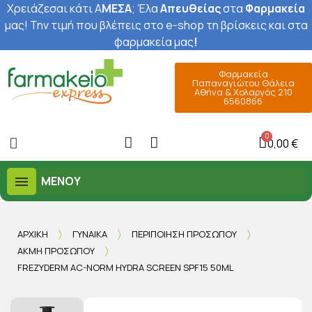
Χρειάζεσαι κάτι Α
ΜΕΣΑ
; Έ
λα
Απευθείας
στα
Φαρμακεία
μας
! Την τιμή που βλέπεις στο e-shop τη βρίσκεις και στα
φαρμακεία μας
!
Φαρμακεία
Παπαναγιώτου Θάλεια
Αθήνα & Χολαργός 210
6560866
0,00 €
ΜΕΝΟΎ
ΑΡΧΙΚΉ
ΓΥΝΑΊΚΑ
ΠΕΡΙΠΟΊΗΣΗ ΠΡΟΣΏΠΟΥ
ΑΚΜΉ ΠΡΟΣΏΠΟΥ
FREZYDERM AC-NORM HYDRA SCREEN SPF15 50ML