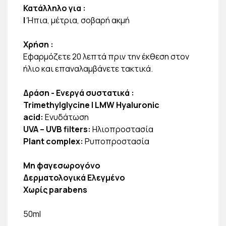
Κατάλληλο για :
|
Ήπια, μέτρια, σοβαρή ακμή
Χρήση :
Εφαρμόζετε 20 λεπτά πριν την έκθεση στον
ήλιο και επαναλαμβάνετε τακτικά.
Δράση - Ενεργά συστατικά :
Trimethylglycine | LMW Hyaluronic
acid:
Ενυδάτωση
UVA – UVB filters:
Ηλιοπροστασία
Plant complex:
Ρυποπροστασία
Μη φαγεσωρογόνο
Δερματολογικά Ελεγμένο
Χωρίς parabens
50ml