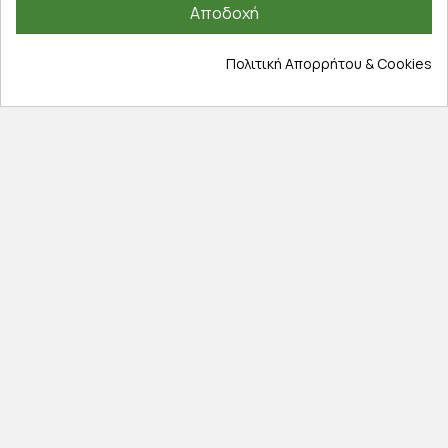
Αποδοχή
Εξέλιξη παραγγελίας
Πληροφορίες
Πολιτική Απορρήτου & Cookies
Επικοινωνία
Σχετικά με εμάς
Πολιτική απορρήτου
Όροι χρήσης
Cookies
Άρθρα
Αποκλειστικές προσφορές
Εγγραφείτε με το email σας για να ενημερώνεστε
πρώτοι για προσφορές, διαγωνισμούς, εκπτωτικούς
κωδικούς και μοναδικά δώρα!