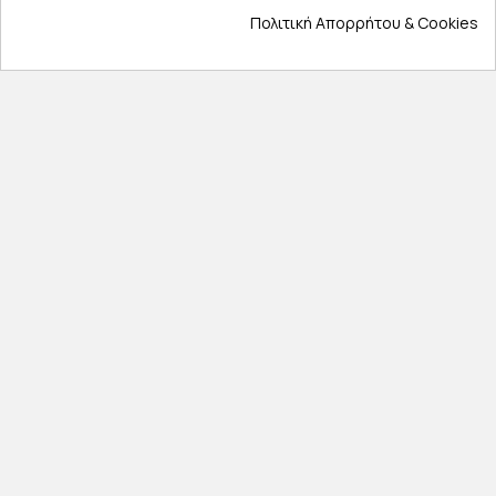
Πολιτική Απορρήτου & Cookies
Επικοινωνία
Σχετικά με εμάς
Πολιτική απορρήτου
Όροι χρήσης
Cookies
Άρθρα
Αποκλειστικές προσφορές
Εγγραφείτε με το email σας για να ενημερώνεστε
πρώτοι για προσφορές, διαγωνισμούς, εκπτωτικούς
κωδικούς και μοναδικά δώρα!