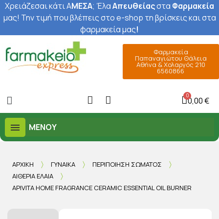
Χρειάζεσαι κάτι Α
ΜΕΣΑ
; Έ
λα
Απευθείας
στα
Φαρμακεία
μας
! Την τιμή που βλέπεις στο e-shop τη βρίσκεις και στα
φαρμακεία μας
!
Φαρμακεία
Παπαναγιώτου Θάλεια
Αθήνα & Χολαργός 210
6560866
0,00 €
ΜΕΝΟΎ
ΑΡΧΙΚΉ
ΓΥΝΑΊΚΑ
ΠΕΡΙΠΟΊΗΣΗ ΣΏΜΑΤΟΣ
ΑΙΘΈΡΙΑ ΈΛΑΙΑ
APIVITA HOME FRAGRANCE CERAMIC ESSENTIAL OIL BURNER