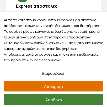
Express αποστολές
Κάντε σήμερα την παραγγελία σας και
παραλάβετε αύριο στην πόρτα σας
Αυτό το κατάστημα χρησιμοποιεί cookies για σκοπούς
απόδοσης, μέσων κοινωνικής δικτύωσης και διαφήμισης.
Τα cookies μέσων κοινωνικής δικτύωσης και διαφήμισης
τρίτων μερών βοηθούν στην παροχή απρόσκοπτων
λειτουργιών κοινωνικών δικτύων και μιας εξατομικευμένης
Εξυπηρέτηση πελατών
εμπειρίας αγορών με σχετικές διαφημίσεις.
Αποδέχεστε αυτά τα cookies και τη σχετική επεξεργασία
Λογαριασμός
των προσωπικών σας δεδομένων;
Τα αγαπημένα μου
Τρόποι παραγγελίας
Διαμόρφωση
Τρόποι πληρωμής
Έξοδα αποστολής
Απόρριψη
Επιστροφές προϊοντων
Εξέλιξη παραγγελίας
Αποδοχή
Πληροφορίες