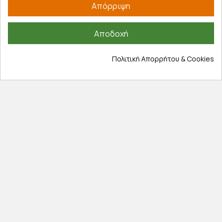
Απόρριψη
Εξυπηρέτηση πελατών
Λογαριασμός
Αποδοχή
Τα αγαπημένα μου
Τρόποι παραγγελίας
Πολιτική Απορρήτου & Cookies
Τρόποι πληρωμής
Έξοδα αποστολής
Επιστροφές προϊοντων
Εξέλιξη παραγγελίας
Πληροφορίες
Επικοινωνία
Σχετικά με εμάς
Πολιτική απορρήτου
Όροι χρήσης
Cookies
Άρθρα