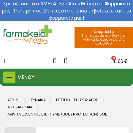
Χρειάζεσαι κάτι Α
ΜΕΣΑ
; Έ
λα
Απευθείας
στα
Φαρμακεία
μας
! Την τιμή που βλέπεις στο e-shop τη βρίσκεις και στα
φαρμακεία μας
!
Φαρμακεία
Παπαναγιώτου Θάλεια
Αθήνα & Χολαργός 210
6560866
0,00 €
ΜΕΝΟΎ
ΑΡΧΙΚΉ
ΓΥΝΑΊΚΑ
ΠΕΡΙΠΟΊΗΣΗ ΣΏΜΑΤΟΣ
ΑΙΘΈΡΙΑ ΈΛΑΙΑ
APIVITA ESSENTIAL OIL THYME (BODY PROTECTION) 5ML