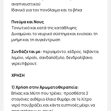
αναπνευστικού
Ιδανικό για τον πονόλαιμο και το βήχα
Πνεύμα και Νους
Τονωτικό και κατά της κατάθλιψης
Δυναμώνει το νευρικό σύστημα και ενισχύει τη
μνήμη και τη συγκέντρωση
Συνδάζεται με:
περγαμόντο, κέδρος, λεβάντα,
λεμόνι, νέρολι, σανδαλόξυλο, δενδρολίβανο,
γκρειπφρουτ.
ΧΡΗΣΗ
1) Χρήση στην Αρωματοθεραπεία:
Βήχας και Μύτη που τρέχει: προσθέστε 2
σταγόνες αιθέριο έλαιο θυμάρι σε ½ λίτρο
νερό που βράζει και κάντε εισπνοές μέχρι να
σταματήσουν οι ατμοί.