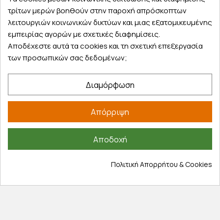
τρίτων μερών βοηθούν στην παροχή απρόσκοπτων
Λογαριασμός
λειτουργιών κοινωνικών δικτύων και μιας εξατομικευμένης
Τα αγαπημένα μου
εμπειρίας αγορών με σχετικές διαφημίσεις.
Τρόποι παραγγελίας
Αποδέχεστε αυτά τα cookies και τη σχετική επεξεργασία
Τρόποι πληρωμής
των προσωπικών σας δεδομένων;
Έξοδα αποστολής
Επιστροφές προϊοντων
Διαμόρφωση
Εξέλιξη παραγγελίας
Απόρριψη
Πληροφορίες
Επικοινωνία
Αποδοχή
Σχετικά με εμάς
Πολιτική απορρήτου
Πολιτική Απορρήτου & Cookies
Όροι χρήσης
Cookies
Άρθρα