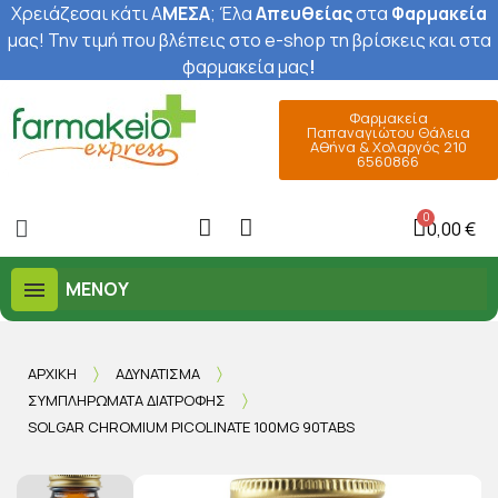
Χρειάζεσαι κάτι Α
ΜΕΣΑ
; Έ
λα
Απευθείας
στα
Φαρμακεία
μας
! Την τιμή που βλέπεις στο e-shop τη βρίσκεις και στα
φαρμακεία μας
!
Φαρμακεία
Παπαναγιώτου Θάλεια
Αθήνα & Χολαργός 210
6560866
0,00 €
ΜΕΝΟΎ
ΑΡΧΙΚΉ
ΑΔΥΝΆΤΙΣΜΑ
ΣΥΜΠΛΗΡΏΜΑΤΑ ΔΙΑΤΡΟΦΉΣ
SOLGAR CHROMIUM PICOLINATE 100MG 90TABS